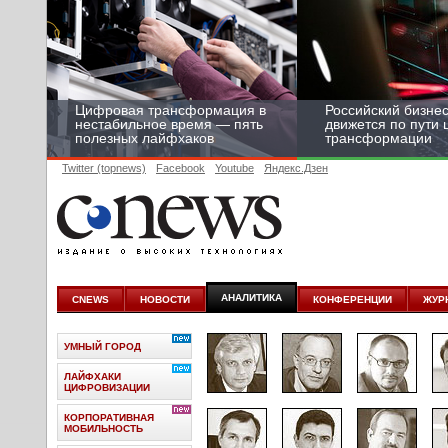
Цифровая трансформация в
Российский бизнес
нестабильное время — пять
движется по пути
полезных лайфхаков
трансформации
Twitter (topnews)
Facebook
Youtube
Яндекс.Дзен
АНАЛИТИКА
CNEWS
НОВОСТИ
КОНФЕРЕНЦИИ
ЖУР
УМНЫЙ ГОРОД
ЛАЙФХАКИ
ЦИФРОВИЗАЦИИ
КОРПОРАТИВНАЯ
МОБИЛЬНОСТЬ