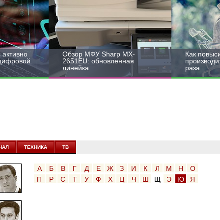
 активно
Обзор МФУ Sharp MX-
Как повыс
 цифровой
2651EU: обновленная
производит
линейка
раза
НАЛ
ТЕХНИКА
ТВ
А
Б
В
Г
Д
Е
Ж
З
И
К
Л
М
Н
О
П
Р
С
Т
У
Ф
Х
Ц
Ч
Ш
Щ
Э
Ю
Я