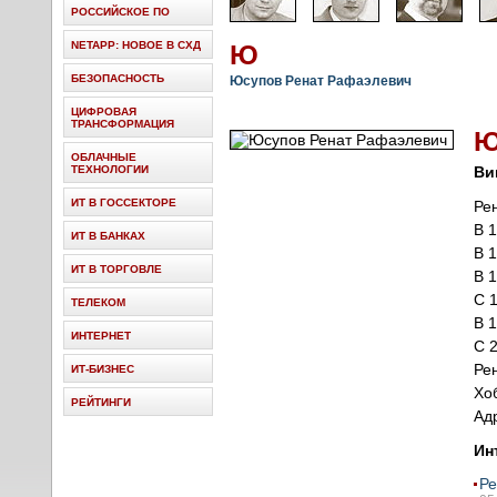
РОССИЙСКОЕ ПО
NETAPP: НОВОЕ В СХД
Ю
БЕЗОПАСНОСТЬ
Юсупов Ренат Рафаэлевич
ЦИФРОВАЯ
ТРАНСФОРМАЦИЯ
ОБЛАЧНЫЕ
ТЕХНОЛОГИИ
Ви
ИТ В ГОССЕКТОРЕ
Ре
В 
ИТ В БАНКАХ
В 
ИТ В ТОРГОВЛЕ
В 
С 
ТЕЛЕКОМ
В 
ИНТЕРНЕТ
С 
Рен
ИТ-БИЗНЕС
Хо
РЕЙТИНГИ
Ад
Ин
Ре