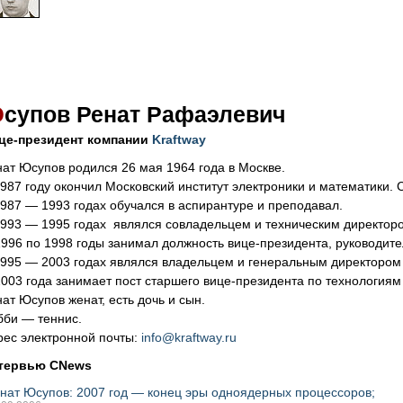
Ю
супов Ренат Рафаэлевич
це-президент компании
Kraftway
нат Юсупов родился 26 мая 1964 года в Москве.
1987 году окончил Московский институт электроники и математики. 
1987 — 1993 годах обучался в аспирантуре и преподавал.
1993 — 1995 годах являлся совладельцем и техническим директор
1996 по 1998 годы занимал должность вице-президента, руководит
1995 — 2003 годах являлся владельцем и генеральным директором
2003 года занимает пост старшего вице-президента по технологиям
ат Юсупов женат, есть дочь и сын.
бби — теннис.
рес электронной почты:
info@kraftway.ru
тервью CNews
нат Юсупов: 2007 год — конец эры одноядерных процессоров
;