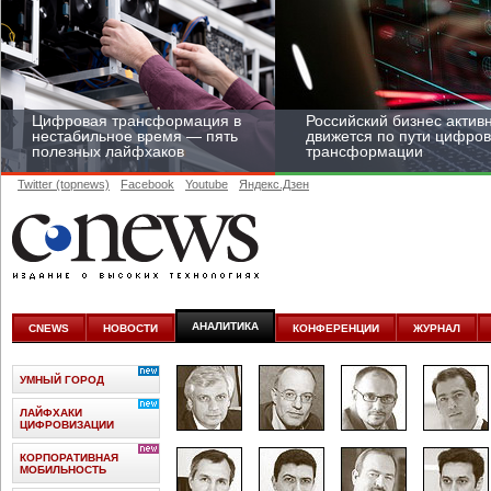
Цифровая трансформация в
Российский бизнес актив
нестабильное время — пять
движется по пути цифро
полезных лайфхаков
трансформации
Twitter (topnews)
Facebook
Youtube
Яндекс.Дзен
Средний бизнес начал
цифровизироваться со
скоростью крупных
АНАЛИТИКА
CNEWS
НОВОСТИ
КОНФЕРЕНЦИИ
ЖУРНАЛ
корпораций
УМНЫЙ ГОРОД
ЛАЙФХАКИ
ЦИФРОВИЗАЦИИ
КОРПОРАТИВНАЯ
МОБИЛЬНОСТЬ