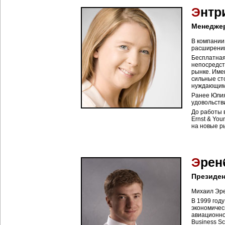
Э
нтр
Менедже
В компании
расширении
Бесплатная
непосредст
рынке. Име
сильные ст
нуждающимс
Ранее Юлия
удовольств
До работы 
Ernst & Yo
на новые р
Э
рен
Президен
Михаил Эре
В 1999 год
экономичес
авиационно
Business Sch