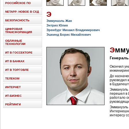
РОССИЙСКОЕ ПО
NETAPP: НОВОЕ В СХД
Э
БЕЗОПАСНОСТЬ
Эммунаэль Жан
Энтрих Юлия
ЦИФРОВАЯ
Эренбург Михаил Владимирович
ТРАНСФОРМАЦИЯ
Эшкинд Борис Михайлович
ОБЛАЧНЫЕ
ТЕХНОЛОГИИ
Э
мму
ИТ В ГОССЕКТОРЕ
Генераль
ИТ В БАНКАХ
Окончил ун
ИТ В ТОРГОВЛЕ
инжиниринг
До назначе
ТЕЛЕКОМ
руководил 
в Будапеште
ИНТЕРНЕТ
Эммануэль 
перешел в 
ИТ-БИЗНЕС
работало о
руководящи
РЕЙТИНГИ
Эммануэль 
Интернешнл
интересу со