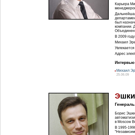
Карьера Ми
менеджером
Дальнейшая
департамен
был назнач
компании. 
Объединен
В 2009 году
Михаил Эре
Увлекается
Адрес элек
Интервью
Михаил Эр
25.06.09
Э
шки
Генераль
Борис Эшки
автоматизи
в Moscow Bu
В 1995-199
"Независимо