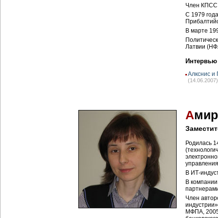
Член КПСС 
С 1979 год
Прибалтийс
В марте 19
Политическ
Латвии (НФ
Интервью
Алкснис и
(14.06.2007)
А
мир
Заместит
Родилась 14
(технологи
электронно
управления
В ИТ-индуст
В компании 
партнерами
Член автор
индустрии»
МФПА, 2005