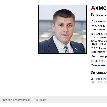
А
хме
Генераль
Управляющи
Родился в 
специально
В «БАРС Гр
программно
директором
крупного м
С 2011 г. 
специализи
Инструктор
Женат, чет
Увлечения:
Интервью
Госзаказч
(28.09.2013)
Техника
Конференции
ТВ
Архив