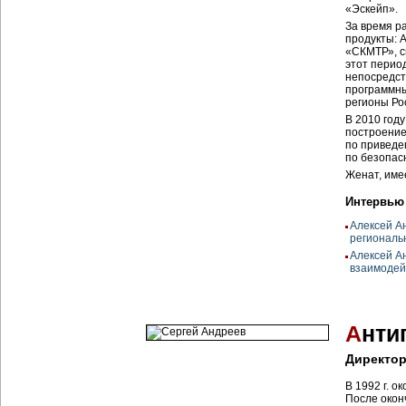
«Эскейп».
За время р
продукты:
«СКМТР», с
этот перио
непосредст
программны
регионы Ро
В 2010 год
построение
по приведе
по безопас
Женат, име
Интервью
Алексей А
региональ
Алексей А
взаимодей
А
нти
Директор
В 1992 г. 
После окон