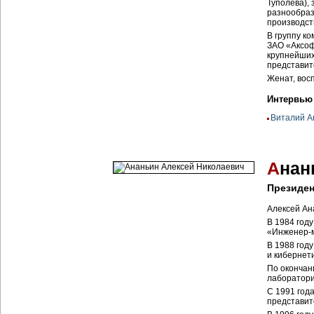
Туполева),
разнообраз
производст
В группу к
ЗАО «Аксоф
крупнейших
представит
Женат, вос
Интервью
Виталий А
А
нан
Президе
Алексей Ан
В 1984 год
«
Инженер-
В 1988 год
и кибернет
По окончан
лаборатор
С 1991 год
представите