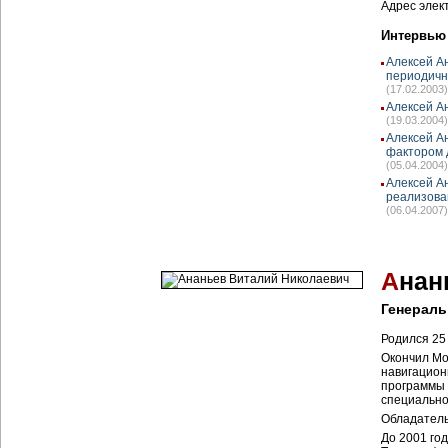
Адрес элек
Интервью
Алексей А
периодичн
(17.02.2003)
Алексей А
(19.03.2004)
Алексей А
фактором 
(05.04.2004)
Алексей А
реализова
(06.04.2007)
А
нан
Генераль
Родился 25 
Окончил Мо
навигацион
программы 
специально
Обладатель
До 2001 го