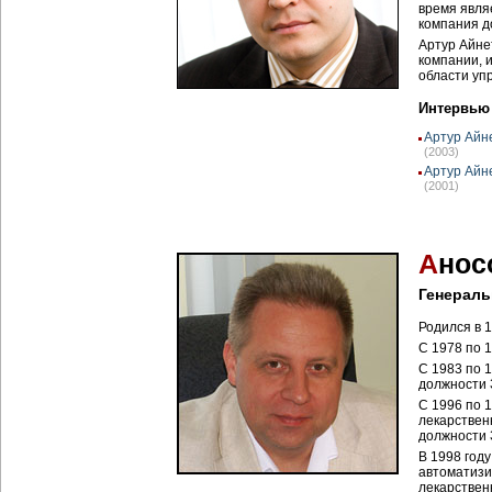
время явля
компания д
Артур Айне
компании, 
области уп
Интервью
Артур Айн
(2003)
Артур Айн
(2001)
А
нос
Генераль
Родился в 1
С 1978 по 
С 1983 по 1
должности 
С 1996 по 
лекарствен
должности 
В 1998 год
автоматизи
лекарствен