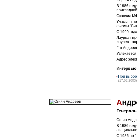
Сергей Анд
В 1986 год
прикладной
Окончил МФ
Учась на п
фирмы "Бит
С 1999 год
Лауреат пр
лауреат оп
Г-н Андрее
Увлекается
Адрес элек
Интервью
При выбор
(17.02.2003)
А
ндр
Генерал
Огнян Андр
В 1986 год
специально
С 1986 по 