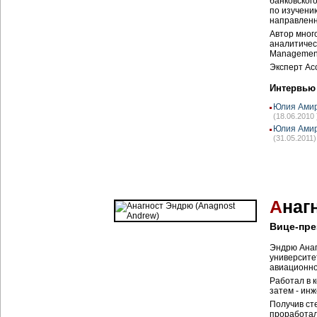
банковского
по изучени
направленн
Автор мног
аналитичес
Management
Эксперт Ас
Интервью
Юлия Амир
(18.06.2010 
Юлия Амир
(31.05.2011)
А
наг
Вице-пр
Эндрю Анаг
университе
авиационно
Работал в 
затем - ин
Получив ст
проработал