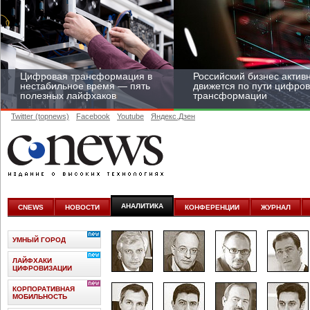
Цифровая трансформация в
Российский бизнес актив
нестабильное время — пять
движется по пути цифро
полезных лайфхаков
трансформации
Twitter (topnews)
Facebook
Youtube
Яндекс.Дзен
Средний бизнес начал
цифровизироваться со
скоростью крупных
АНАЛИТИКА
CNEWS
НОВОСТИ
КОНФЕРЕНЦИИ
ЖУРНАЛ
корпораций
УМНЫЙ ГОРОД
ЛАЙФХАКИ
ЦИФРОВИЗАЦИИ
КОРПОРАТИВНАЯ
МОБИЛЬНОСТЬ