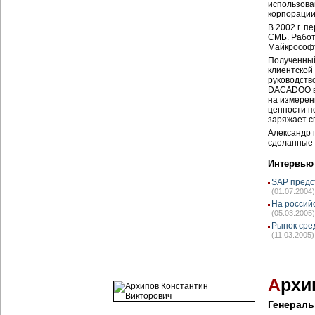
использова
корпорации
В 2002 г. 
СМБ. Работ
Майкрософт
Полученный
клиентской
руководств
DACADOO в 
на измерен
ценности п
заряжает с
Александр 
сделанные 
Интервью
SAP предс
(01.07.2004)
На россий
(05.03.2005)
Рынок сре
(11.03.2005)
А
рхи
Генерал