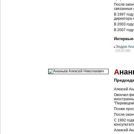
После окон
связанные 
В 1997 год
директора 
В 2003 год
В 2007 году
Интервью
Эндрю Ана
(23.07.08)
А
нан
Председа
Алексей Ана
Окончил фи
иностранны
"Переводчи
Позже просл
После окон
С 1992 год
консультати
Алексей Ана