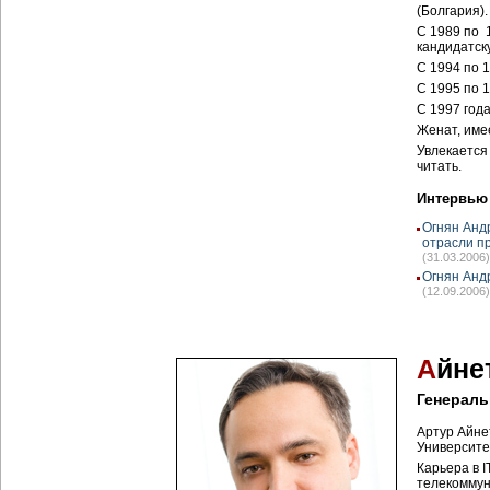
(Болгария).
С 1989 по 
кандидатск
С 1994 по 
С 1995 по 
С 1997 год
Женат, име
Увлекается
читать.
Интервью
Огнян Анд
отрасли п
(31.03.2006)
Огнян Анд
(12.09.2006)
А
йне
Генераль
Артур Айне
Университет
Карьера в 
телекоммун