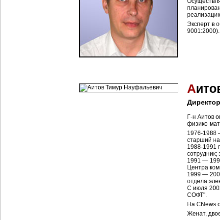
Осуществля
планирован
реализацию
Эксперт в 
9001:2000).
А
ито
Директор
Г-н Аитов 
физико-мат
1976-1988 
старший на
1988-1991 
сотрудник; 
1991 — 199
Центра ком
1999 — 200
отдела эле
С июля 200
СОФТ".
На CNews о
Женат, дво