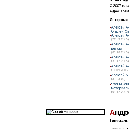
В 1996 год
С 2007 год
Адрес элек
Интервью
Алексей А
Oracle-«С
Алексей Ан
(22.09.2005)
Алексей А
целом
(01.10.2005)
Алексей А
(31.12.2005)
Алексей А
(11.09.2006)
Алексей А
(31.03.06)
Чтобы кон
материаль
(04.12.2007)
А
ндр
Генераль