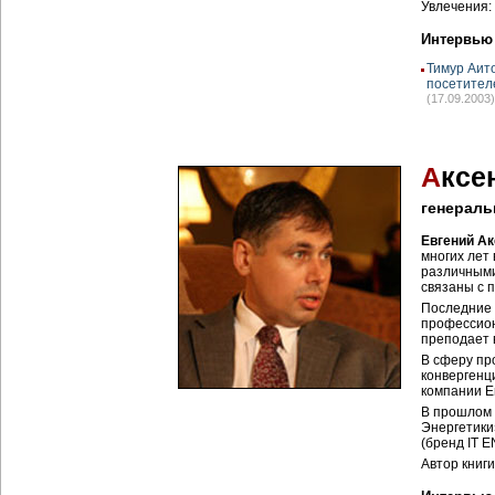
Увлечения:
Интервью
Тимур Аит
посетителе
(17.09.2003)
А
ксе
генерал
Евгений А
многих лет
различными
связаны с 
Последние 
профессион
преподает 
В сферу пр
конвергенц
компании E
В прошлом 
Энергетики
(бренд IT 
Автор книг