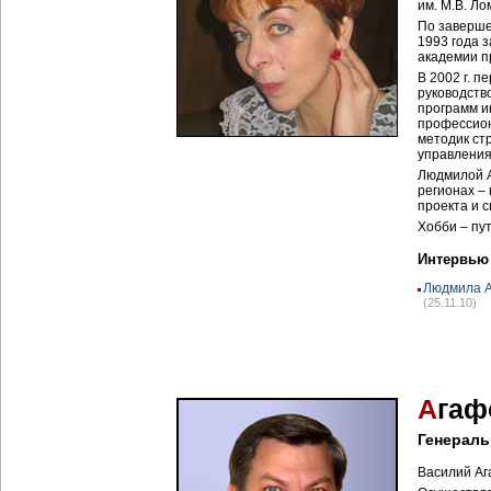
им. М.В. Ло
По заверше
1993 года 
академии п
В 2002 г. 
руководств
программ и
профессион
методик ст
управления
Людмилой А
регионах – 
проекта и 
Хобби – пу
Интервью
Людмила А
(25.11.10)
А
гаф
Генераль
Василий Аг