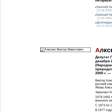
Интервью
Евгений А
(31.08.2006)
Евгений Ак
(12.09.2006)
Долгождан
(04.12.2007)
А
лкс
Депутат 
декабря 
(Народна
природоп
2000 г. —
Виктор Алк
русской се
Якова Алкс
Закончил У
1979-1992 
военного ок
С 1973 по 
В 1977 году