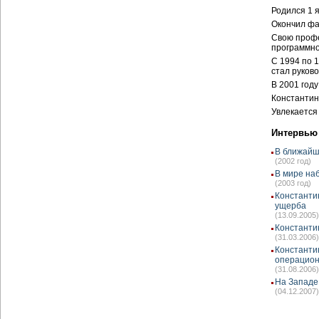
Родился 1 я
Окончил фа
Свою проф
программно
С 1994 по 
стал руков
В 2001 год
Константин
Увлекается
Интервью
В ближайш
(2002 год)
В мире на
(2003 год)
Константи
ущерба
(13.09.2005)
Константи
(31.03.2006)
Константи
операцион
(31.08.2006)
На Западе
(04.12.2007)