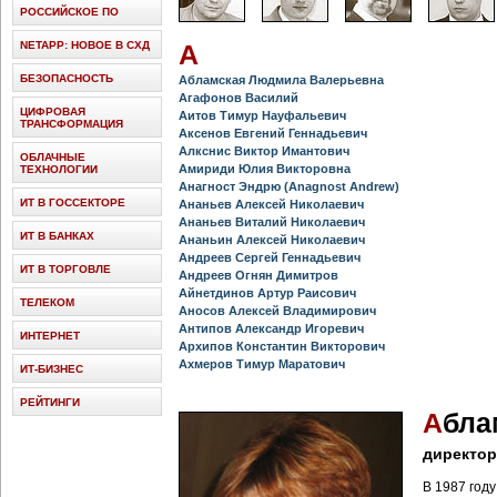
РОССИЙСКОЕ ПО
NETAPP: НОВОЕ В СХД
А
БЕЗОПАСНОСТЬ
Абламская Людмила Валерьевна
Агафонов Василий
ЦИФРОВАЯ
Аитов Тимур Науфальевич
ТРАНСФОРМАЦИЯ
Аксенов Евгений Геннадьевич
Алкснис Виктор Имантович
ОБЛАЧНЫЕ
Амириди Юлия Викторовна
ТЕХНОЛОГИИ
Анагност Эндрю (Anagnost Andrew)
ИТ В ГОССЕКТОРЕ
Ананьев Алексей Николаевич
Ананьев Виталий Николаевич
ИТ В БАНКАХ
Ананьин Алексей Николаевич
Андреев Сергей Геннадьевич
ИТ В ТОРГОВЛЕ
Андреев Огнян Димитров
Айнетдинов Артур Раисович
ТЕЛЕКОМ
Аносов Алексей Владимирович
Антипов Александр Игоревич
ИНТЕРНЕТ
Архипов Константин Викторович
Ахмеров Тимур Маратович
ИТ-БИЗНЕС
РЕЙТИНГИ
А
бла
директор
В 1987 год