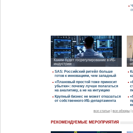
Ч
г
Каким будет госрегулирование в ИБ-
В
индустрии
о
SAS: Российский ритейл больше
К
готов к инновациям, чем западный
к
«Плановый простой тоже приносит
«
убытки»: почему лучше полагаться
с
на аналитику, а не на интуицию
п
Крупный бизнес не может отказаться
«
от собственного ИБ-департамента
п
к
все статьи
|
все обзоры
|
РЕКОМЕНДУЕМЫЕ МЕРОПРИЯТИЯ