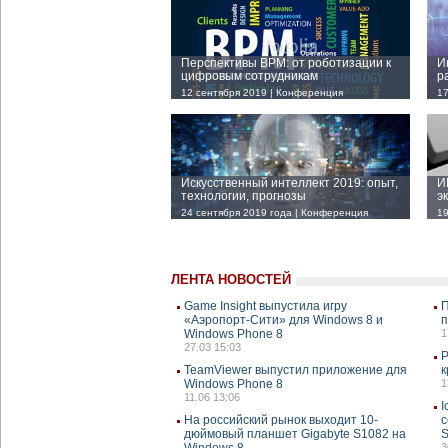
Перспективы BPM: от роботизации к
И
цифровым сотрудникам
р
12 сентября 2019 | Конференция
17
Искусственный интеллект 2019: опыт,
И
технологии, прогнозы
э
24 сентября 2019 года | Конференция
19
ЛЕНТА НОВОСТЕЙ
Game Insight выпустила игру
П
«Аэропорт-Сити» для Windows 8 и
п
Windows Phone 8
1
27.03 15:03
P
TeamViewer выпустил приложение для
к
Windows Phone 8
1
11.06 13:06
I
На российский рынок выходит 10-
с
дюймовый планшет Gigabyte S1082 на
S
Windows 8
3