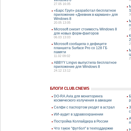
27.05 16:05
M
«Барс Груп» разработал бесплатное
S
приложение «Дневник в кармане» для
3
Windows 8
M
20.05 13:05
п
Microsoft снизит стоимость Windows 8
2
для новых форм-факторов
К
06.03 13:03
2
Microsoft сообщила о дефиците
2
планшета Surface Pro со 128 ГБ
M
памяти
ц
11.02 09:02
2
ABBYY Lingvo выпустила бесплатное
приложение для Windows 8
24.12 13:12
БЛОГИ CLUB.CNEWS
DO-RA.Avia для мониторинга
Б
космического излучения в авиации
р
Селфи с паспортом уходят в астрал
З
с
ИИ-аудит в здравоохранении
A
Постройка Коллайдера в России
п
Что такое "футбол" в техподдержке
Н