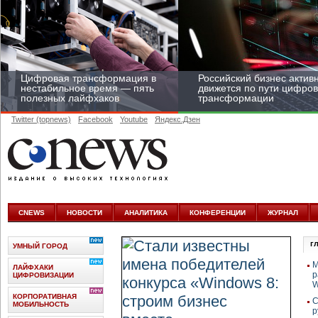
Цифровая трансформация в
Российский бизнес актив
нестабильное время — пять
движется по пути цифро
полезных лайфхаков
трансформации
Twitter (topnews)
Facebook
Youtube
Яндекс.Дзен
Средний бизнес начал
цифровизироваться со
скоростью крупных
CNEWS
НОВОСТИ
АНАЛИТИКА
КОНФЕРЕНЦИИ
ЖУРНАЛ
корпораций
г
УМНЫЙ ГОРОД
M
ЛАЙФХАКИ
р
ЦИФРОВИЗАЦИИ
W
КОРПОРАТИВНАЯ
C
МОБИЛЬНОСТЬ
р