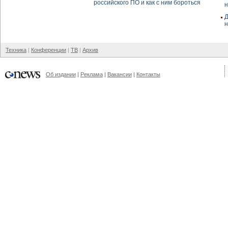
российского ПО и как с ним бороться
н
Д
н
Техника
Конференции
ТВ
Архив
Об издании
Реклама
Вакансии
Контакты