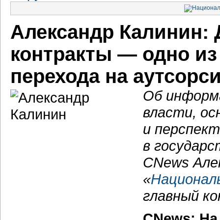
Александр Калинин:
контракты — одно и
перехода на аутсорс
Об информ
власти, ос
и перспект
в государс
CNews Алек
«
Национал
главный к
CNews: На