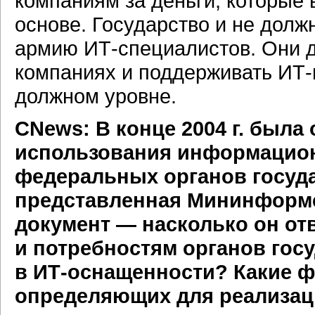
компаниям за деньги, которые 
основе. Государство и не долж
армию
ИТ-специалистов.
Они д
компаниях и поддерживать
ИТ-
должном уровне.
CNews: В конце 2004 г. была
использования информацион
федеральных органов госуда
представленная Мининформсв
документ — насколько он о
и потребностям органов гос
в
ИТ-оснащенности?
Какие ф
определяющих для реализаци