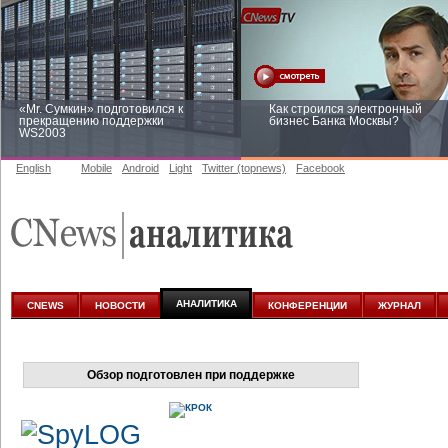
«Mr. Сумкин» подготовился к
Как строился электронный
прекращению поддержки
бизнес Банка Москвы?
WS2003
English
Mobile
Android
Light
Twitter (topnews)
Facebook
Заоблачная оптимизация: как
Рейтинг CNewsInfrastructure 20
Faberlic изменил подход к
приглашаем участвовать
аналитике
АНАЛИТИКА
CNEWS
НОВОСТИ
КОНФЕРЕНЦИИ
ЖУРНАЛ
Обзор подготовлен при поддержке