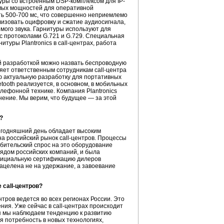
уры со встроенным DSP-комплексом для IP-
мых мощностей для оперативной
ть 500-700 мс, что совершенно неприемлемо
изовать оцифровку и сжатие аудиосигнала,
мого звука. Гарнитуры используют для
с протоколами G.721 и G.729. Специальная
уры Plantronics в call-центрах, работа
ой разработкой можно назвать беспроводную
ляет ответственным сотрудникам call-центра
ую актуальную разработку для портативных
tooth реализуется, в основном, в мобильных
лефонной технике. Компания Plantronics
нение. Мы верим, что будущее — за этой
?
сегодняшний день обладает высоким
а российский рынок call-центров. Процессы
ебительский спрос на это оборудование
рядом российских компаний, и была
официальную сертификацию дилеров
нацелена не на удержание, а завоевание
call-центров?
тров ведется во всех регионах России. Это
ия. Уже сейчас в call-центрах происходит
я мы наблюдаем тенденцию к развитию
 потребность в новых технологиях,