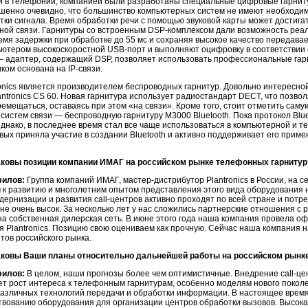
ий в телефонии, компанией были разработаны специальные цифровые гарнит
ршенно очевидно, что большинство компьютерных систем не имеют необходи
ки сигнала. Время обработки речи с помощью звуковой карты может достига
ной связи. Гарнитуры со встроенным DSP-комплексом дали возможность реал
мя задержки при обработке до 55 мс и сохраняя высокое качество передавае
ьютером высокоскоростной USB-порт и выполняют оцифровку в соответствии 
 адаптер, содержащий DSP, позволяет использовать профессиональные гарнит
ком основана на IP-связи.
ronics является производителем беспроводных гарнитур. Довольно интересн
antronics CS 60. Новая гарнитура использует радиостандарт DECT, что позво
емещаться, оставаясь при этом «на связи». Кроме того, стоит отметить сам
систем связи — беспроводную гарнитуру M3000 Bluetooth. Пока протокол Blue
днако, в последнее время стал все чаще использоваться в компьютерной и те
вых приняла участие в создании Bluetooth и активно поддерживает его приме
аковы позиции компании ИМАГ на российском рынке телефонных гарнитур
филов:
Группа компаний ИМАГ, мастер-дистрибутор Plantronics в России, на 
к развитию и многолетним опытом представления этого вида оборудования н
дернизации и развития call-центров активно проходят по всей стране и потр
не очень высок. За несколько лет у нас сложились партнерские отношения с 
а собственная дилерская сеть. В июне этого года наша компания провела 
 Plantronics. Позицию свою оцениваем как прочную. Сейчас наша компания 
тов российского рынка.
аковы Ваши планы относительно дальнейшей работы на российском рынке 
филов:
В целом, наши прогнозы более чем оптимистичные. Внедрение call-цен
т рост интереса к телефонным гарнитурам, особенно моделям нового поколен
различных технологий передачи и обработки информации. В настоящее врем
вованию оборудования для организации центров обработки вызовов. Высокая