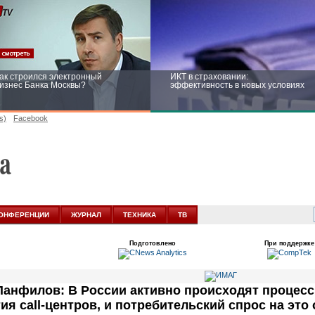
ак строился электронный
ИКТ в страховании:
изнес Банка Москвы?
эффективность в новых условиях
s)
Facebook
ейтинг CNewsInfrastructure 2015:
Информационная безопасность
риглашаем участвовать
бизнеса и госструктур: развитие в
новых условиях
ОНФЕРЕНЦИИ
ЖУРНАЛ
ТЕХНИКА
ТВ
Подготовлено
При поддержке
Панфилов: В России активно происходят процес
тия call-центров, и потребительский спрос на эт