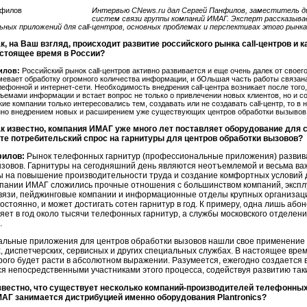
Интервью CNews.ru дал Сергей Панфилов, заместитель 
систем связи группы компаний ИМАГ. Эксперт рассказыва
ных приложений для call-центров, основных проблемах и перспективах этого рынка
к, на Ваш взгляд, происходит развитие российского рынка call-центров и 
астоящее время в России?
илов:
Российский рынок call-центров активно развивается и еще очень далек от свое
мевает обработку огромного количества информации, и бОльшая часть работы связана
лефонной и интернет-сети. Необходимость внедрения call-центра возникает после тог
ъемами информации и встает вопрос не только о привлечении новых клиентов, но и 
кие компании только интересовались тем, создавать или не создавать call-центр, то 
но внедрением новых и расширением уже существующих центров обработки вызывов
ак известно, компания ИМАГ уже много лет поставляет оборудование для ca
те потребительский спрос на гарнитуры для центров обработки вызовов?
филов:
Рынок телефонных гарнитур (профессиональные приложения) развива
зовов. Гарнитуры на сегодняшний день являются неотъемлемой и весьма важ
ы на повышение производительности труда и создание комфортных условий д
пании ИМАГ сложились прочные отношения с большинством компаний, эксплу
вязи, пейджинговые компании и информационные отделы крупных организаций
остоянно, и может достигать сотен гарнитур в год. К примеру, одна лишь або
ет в год около тысячи телефонных гарнитур, а службы московского отделен
.
льные приложения для центров обработки вызовов нашли свое применение н
, диспетчерских, сервисных и других специальных службах. В настоящее вре
рого будет расти в абсолютном выражении. Разумеется, ежегодно создается в
я непосредственными участниками этого процесса, содействуя развитию таки
звестно, что существует несколько компаний-производителей телефонных 
АГ занимается дистрибуцией именно оборудования Plantronics?