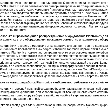
филов:
Конечно, Plantronics — не единственный производитель гарнитур для 
к VXI и Unex. В своей деятельности они ориентированы на традиционные виды
и новыми разработками. Компанию Plantronics отличает широкая номенклату
отка и производство специального оборудования ведется в нескольких нап
P-телефонии, для мобильных телефонов, систем мультимедиа. Более того, Pl
ющейся только на производстве гарнитур и работает в этой сфере уже более
зволяет поставлять рынку наиболее востребованную и качественную продукц
 материалов, оригинальные дизайнерские решения позволяют Plantronics у
одителей гарнитур.
асколько широко получило распространение оборудование Plantronics для 
их аспектах этого оборудования, насколько совместимы гарнитуры с обо
филов:
Если говорить о мировом рынке гарнитур для call-центров, то доля ком
 Plantronics поставляется как под собственной торговой маркой, так и в кач
рнитуры Plantronics подключаются практически ко всем современным телефо
я телефонных аппаратов Cisco и Meridian применяются специальная серия г
. Гарнитуры используются также со специальной телефонной техникой: с ко
eridian, а также телефонной техникой Siemens, использующей разъемы Lem
ования по чистоте воспроизведения звука, комфорту использования и внешн
 Plantronics используются технологии защиты аудиосигнала SoundGuard, систе
умов и многое другое. В настоящее время большинство call-центров в Росс
 что очередной раз подчеркивает доверие пользователей к этой торговой марке
акие из новых разработок Plantronics наиболее востребованы на российск
филов:
Интересной новинкой среди профессиональных гарнитур для call-цент
 конструкцией крепления, при которой наушник вообще не оказывает механиче
 позволяет оператору выбирать наиболее удобный вариант использования —
ением специального оголовья.
ntronics всегда уделяла значительное внимание разработкам в области цифр