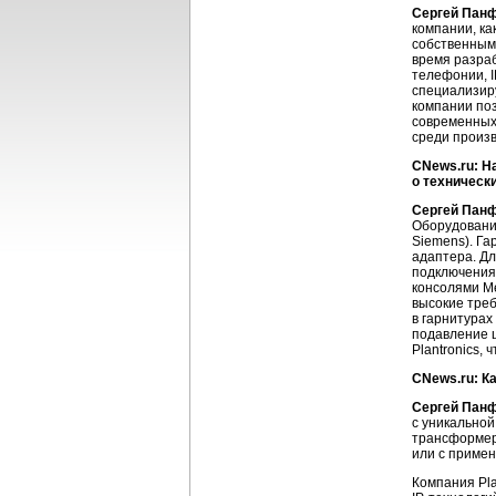
Сергей Пан
компании, ка
собственным
время разраб
телефонии, I
специализиру
компании по
современных
среди произв
CNews.ru: Н
о техническ
Сергей Пан
Оборудование
Siemens). Га
адаптера. Дл
подключения
консолями M
высокие треб
в гарнитурах
подавление ш
Plantronics,
CNews.ru: К
Сергей Пан
с уникальной
трансформер
или с примен
Компания Pla