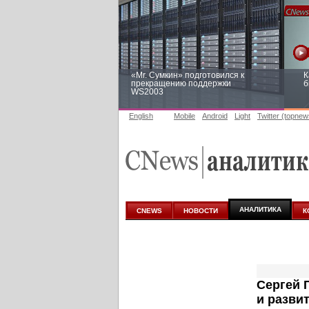
«Mr. Сумкин» подготовился к
К
прекращению поддержки
б
WS2003
English
Mobile
Android
Light
Twitter (topnew
Заоблачная оптимизация: как
Р
Faberlic изменил подход к
п
аналитике
АНАЛИТИКА
CNEWS
НОВОСТИ
К
Сергей 
и разви