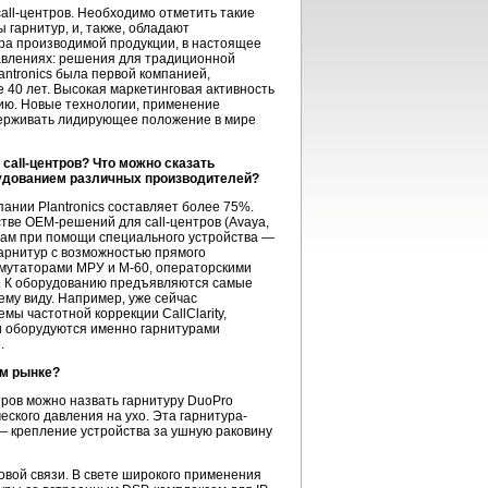
call-центров. Необходимо отметить такие
 гарнитур, и, также, обладают
ра производимой продукции, в настоящее
равлениях: решения для традиционной
antronics была первой компанией,
 40 лет. Высокая маркетинговая активность
ию. Новые технологии, применение
держивать лидирующее положение в мире
call-центров? Что можно сказать
рудованием различных производителей?
пании Plantronics составляет более 75%.
естве OEM-решений для call-центров (Avaya,
нам при помощи специального устройства —
арнитур с возможностью прямого
ммутаторами МРУ и М-60, операторскими
o. К оборудованию предъявляются самые
ему виду. Например, уже сейчас
мы частотной коррекции CallClarity,
ии оборудуются именно гарнитурами
.
ом рынке?
ров можно назвать гарнитуру DuoPro
ского давления на ухо. Эта гарнитура-
 крепление устройства за ушную раковину
овой связи. В свете широкого применения