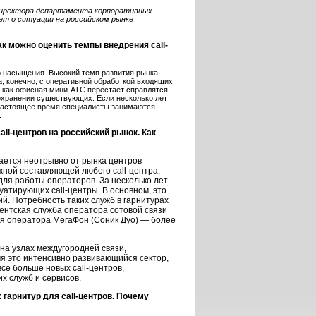
директора департамента корпоративных
ет о ситуации на российском рынке
.
как можно оценить темпы внедрения call-
го насыщения. Высокий темп развития рынка
, конечно, с оперативной обработкой входящих
о, как офисная мини-АТС перестает справлятся
сохранении существующих. Если несколько лет
в настоящее время специалисты занимаются
.
ll-центров на российский рынок. Как
ется неотрывно от рынка центров
ной составляющей любого call-центра,
ля работы операторов. За несколько лет
атирующих call-центры. В основном, это
. Потребность таких служб в гарнитурах
нентская служба оператора сотовой связи
ия оператора МегаФон (Соник Дуо) — более
а узлах междугородней связи,
мя это интенсивно развивающийся сектор,
се больше новых call-центров,
х служб и сервисов.
гарнитур для call-центров. Почему