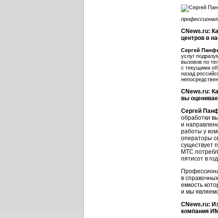
профессиональ
CNews.ru: Ка
центров в н
Сергей Панф
услуг подразу
вызовов по те
с текущими об
назад российс
непосредствен
CNews.ru: К
вы оценивае
Сергей Пан
обработки вы
и направлен
работы у ком
операторы с
существует п
МТС потребля
пятисот в год
Профессиона
в справочных
емкость кото
и мы являемс
CNews.ru: И
компания ИМ