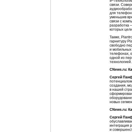
IP-технолог
связи. Сове
аудиообработ
для телефон
уменьшив вре
связи с комп
разработка —
которых цели
Также, Plant
гарнитуру Pl
свободно пер
и мобильных 
телефонах, о
одной из пер
технологией.
CNews.ru: К
Сергей Пан
потенциалом 
создания, мо
в нашей стра
сформирован
оборудования
новых сегмен
CNews.ru: К
Сергей Пан
обуславливае
интеграция 
и совершенст