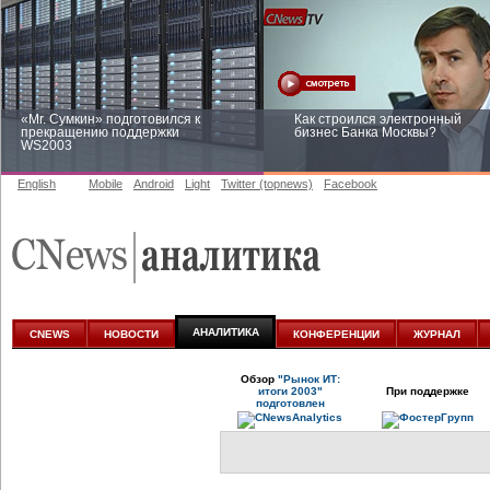
«Mr. Сумкин» подготовился к
Как строился электронный
прекращению поддержки
бизнес Банка Москвы?
WS2003
English
Mobile
Android
Light
Twitter (topnews)
Facebook
Заоблачная оптимизация: как
Рейтинг CNewsInfrastructure 20
Faberlic изменил подход к
приглашаем участвовать
аналитике
АНАЛИТИКА
CNEWS
НОВОСТИ
КОНФЕРЕНЦИИ
ЖУРНАЛ
Обзор
"Рынок ИТ:
итоги 2003"
При поддержке
подготовлен