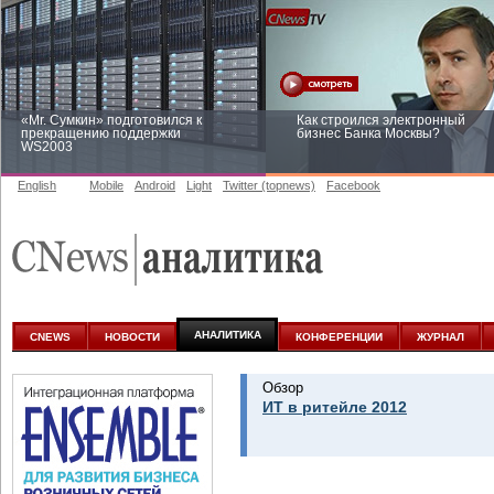
«Mr. Сумкин» подготовился к
Как строился электронный
прекращению поддержки
бизнес Банка Москвы?
WS2003
English
Mobile
Android
Light
Twitter (topnews)
Facebook
Заоблачная оптимизация: как
Рейтинг CNewsInfrastructure 20
Faberlic изменил подход к
приглашаем участвовать
аналитике
АНАЛИТИКА
CNEWS
НОВОСТИ
КОНФЕРЕНЦИИ
ЖУРНАЛ
Обзор
ИТ в ритейле 2012