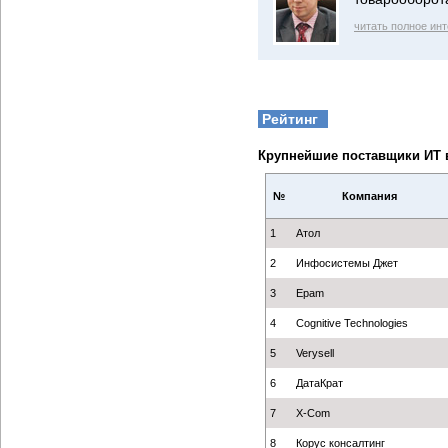
читать полное ин
Рейтинг
Крупнейшие поставщики ИТ в
№
Компания
1
Атол
2
Инфосистемы Джет
3
Epam
4
Cognitive Technologies
5
Verysell
6
ДатаКрат
7
X-Com
8
Корус консалтинг