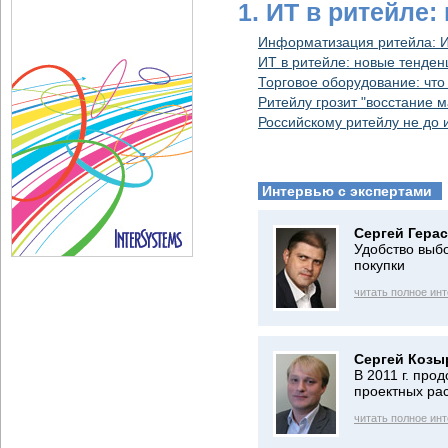
1. ИТ в ритейле:
Информатизация ритейла: И
ИТ в ритейле: новые тенден
Торговое оборудование: что
Ритейлу грозит "восстание 
Российскому ритейлу не до
Интервью с экспертами
Сергей Гера
Удобство выб
покупки
читать полное ин
Сергей Козы
В 2011 г. про
проектных ра
читать полное ин