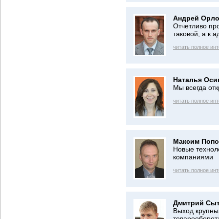
Андрей Орло
Отчетливо про
таковой, а к 
читать полное ин
Наталья Оси
Мы всегда от
читать полное ин
Максим Попо
Новые технол
компаниями
читать полное ин
Дмитрий Сыт
Выход крупных
товарооборот