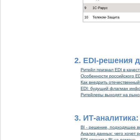
9
1С-Рарус
10
Телеком-Защита
2. EDI-решения 
Ритейл признал EDI в качес
Особенности российского ED
Как внедрить отечественный
EDI: будущий флагман инфо
Ритейлеры выходят на рыно
3. ИТ-аналитика
BI - решение, подходящее 
Анализ данных: чего хочет 
EDI спешит к BI на помощь