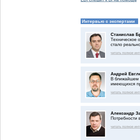
Интервью с экспертами
Станислав Б
Техническое 
стало реальн
читать полное ин
Андрей Евгл
В ближайшем 
имеющихся п
читать полное ин
Александр З
Потребности 
читать полное ин