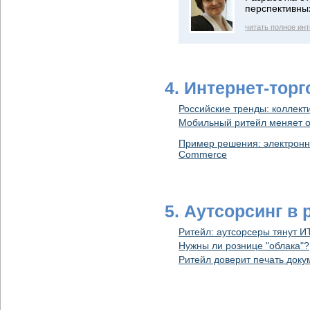
перспективны
читать полное ин
4. Интернет-тор
Российские тренды: коллек
Мобильный ритейл меняет о
Пример решения: электрон
Commerce
5. Аутсорсинг в 
Ритейл: аутсорсеры тянут И
Нужны ли рознице "облака"?
Ритейл доверит печать док