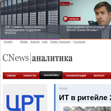
«Mr. Сумкин» подготовился к
Как строился электронный
прекращению поддержки
бизнес Банка Москвы?
WS2003
English
Mobile
Android
Light
Twitter (topnews)
Facebook
Заоблачная оптимизация: как
Рейтинг CNewsInfrastructure 20
Faberlic изменил подход к
приглашаем участвовать
аналитике
АНАЛИТИКА
CNEWS
НОВОСТИ
КОНФЕРЕНЦИИ
ЖУРНАЛ
oбзор
ИТ в ритейле 