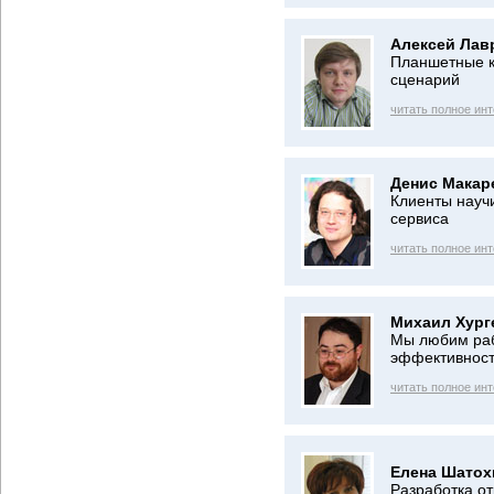
Алексей Лав
Планшетные к
сценарий
читать полное ин
Денис Макар
Клиенты науч
сервиса
читать полное ин
Михаил Хург
Мы любим раб
эффективнос
читать полное ин
Елена Шатох
Разработка о