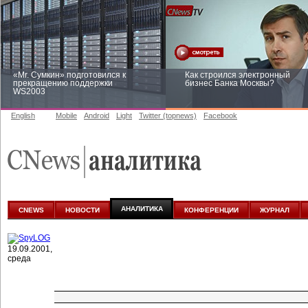
«Mr. Сумкин» подготовился к
Как строился электронный
прекращению поддержки
бизнес Банка Москвы?
WS2003
English
Mobile
Android
Light
Twitter (topnews)
Facebook
Заоблачная оптимизация: как
Рейтинг CNewsInfrastructure 20
Faberlic изменил подход к
приглашаем участвовать
аналитике
АНАЛИТИКА
CNEWS
НОВОСТИ
КОНФЕРЕНЦИИ
ЖУРНАЛ
19.09.2001,
среда