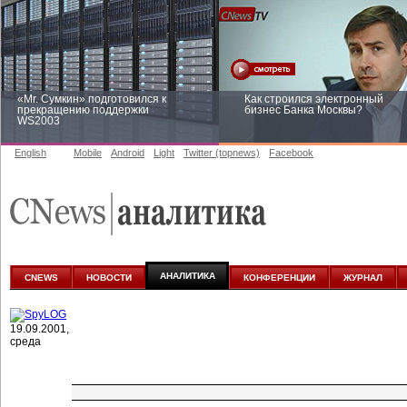
«Mr. Сумкин» подготовился к
Как строился электронный
прекращению поддержки
бизнес Банка Москвы?
WS2003
English
Mobile
Android
Light
Twitter (topnews)
Facebook
Заоблачная оптимизация: как
Рейтинг CNewsInfrastructure 20
Faberlic изменил подход к
приглашаем участвовать
аналитике
АНАЛИТИКА
CNEWS
НОВОСТИ
КОНФЕРЕНЦИИ
ЖУРНАЛ
19.09.2001,
среда