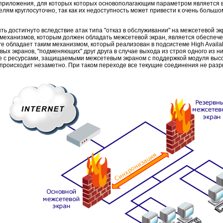
 приложения, для которых которых основополагающим параметром является 
ям круглосуточно, так как их недоступность может привести к очень большом
ь достигнуто вследствие атак типа "отказ в обслуживании" на межсетевой э
 механизмов, которым должен обладать межсетевой экран, является обеспеч
re обладает таким механизмом, который реализован в подсистеме High Availab
вых экранов, "подменяющих" друг друга в случае выхода из строя одного из ни
 с ресурсами, защищаемыми межсетевым экраном с поддержкой модуля высок
 происходит незаметно. При таком переходе все текущие соединения не раз