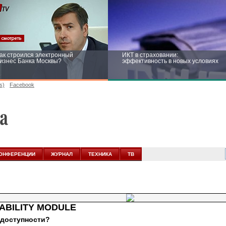
ак строился электронный
ИКТ в страховании:
изнес Банка Москвы?
эффективность в новых условиях
s)
Facebook
ейтинг CNewsInfrastructure 2015:
Информационная безопасность
риглашаем участвовать
бизнеса и госструктур: развитие в
новых условиях
ОНФЕРЕНЦИИ
ЖУРНАЛ
ТЕХНИКА
ТВ
ABILITY MODULE
 доступности?