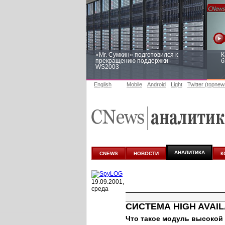
«Mr. Сумкин» подготовился к
К
прекращению поддержки
б
WS2003
English
Mobile
Android
Light
Twitter (topnew
Заоблачная оптимизация: как
Р
Faberlic изменил подход к
п
аналитике
АНАЛИТИКА
CNEWS
НОВОСТИ
К
19.09.2001,
среда
СИСТЕМА HIGH AVAIL
Что такое модуль высокой