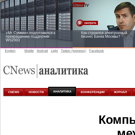
«Mr. Сумкин» подготовился к
Как строился электронный
прекращению поддержки
бизнес Банка Москвы?
WS2003
English
Mobile
Android
Light
Twitter (topnews)
Facebook
Заоблачная оптимизация: как
Рейтинг CNewsInfrastructure 20
Faberlic изменил подход к
приглашаем участвовать
аналитике
АНАЛИТИКА
CNEWS
НОВОСТИ
КОНФЕРЕНЦИИ
ЖУРНАЛ
Компь
ме