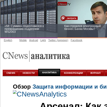
«Mr. Сумкин» подготовился к
Как строился электронный
прекращению поддержки
бизнес Банка Москвы?
WS2003
English
Mobile
Android
Light
Twitter (topnews)
Facebook
Заоблачная оптимизация: как
Рейтинг CNewsInfrastructure 20
Faberlic изменил подход к
приглашаем участвовать
аналитике
АНАЛИТИКА
CNEWS
НОВОСТИ
КОНФЕРЕНЦИИ
ЖУРНАЛ
Обзор
Защита информации и биз
Арсенал: Как