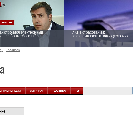
ак строился электронный
ИКТ в страховании:
изнес Банка Москвы?
эффективность в новых условиях
s)
Facebook
ейтинг CNewsInfrastructure 2015:
Информационная безопасность
риглашаем участвовать
бизнеса и госструктур: развитие в
новых условиях
ОНФЕРЕНЦИИ
ЖУРНАЛ
ТЕХНИКА
ТВ
жке