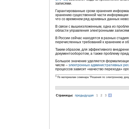
записями.
Гарантированные сроки хранения информаци
хранению существенной части информации и 
что со временем ряд архивных данных невоз
В связи с вышеизложенным, одна из пробле
области управления электронными записями
В России сейчас находятся в разных стади
перечисленных требований к хранению и о
Таким образом, для эффективного внедрен
документооборотом, а также проблему прид
Большое значение уделяется формализации
числе –
электронных административных ре
процессов зависит «качество перехода» орг
1
По материалам семинара "Решения по электронному доку
Cтраницы:
предыдущая
1
2
3
4