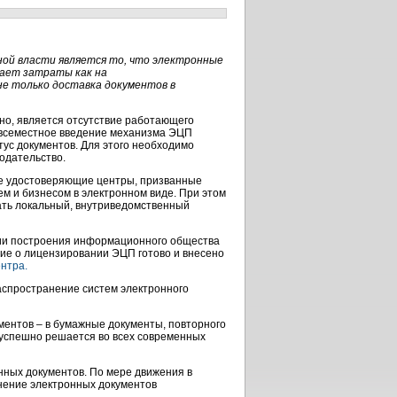
ной власти является то, что электронные
ает затраты как на
не только доставка документов в
но, является отсутствие работающего
овсеместное введение механизма ЭЦП
тус документов. Для этого необходимо
одательство.
ые удостоверяющие центры, призванные
м и бизнесом в электронном виде. При этом
ать локальный, внутриведомственный
гии построения информационного общества
ие о лицензировании ЭЦП готово и внесено
нтра.
аспространение систем электронного
ентов – в бумажные документы, повторного
о успешно решается во всех современных
онных документов. По мере движения в
анение электронных документов