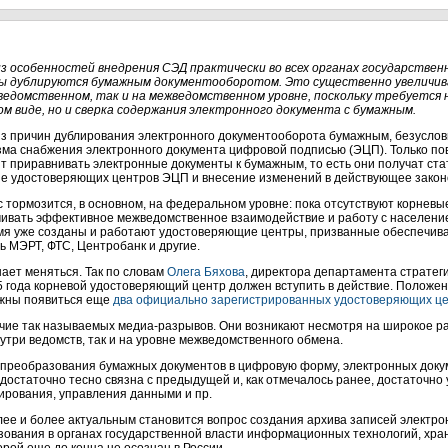
з особенностей внедрения СЭД практически во всех органах государствен
ы дублируются бумажным документооборотом. Это существенно увеличив
едомственном, так и на межведомственном уровне, поскольку требуется 
м виде, но и сверка содержания электронного документа с бумажным.
з причин дублирования электронного документооборота бумажным, безуслов
ма снабжения электронного документа цифровой подписью (ЭЦП). Только п
т приравнивать электронные документы к бумажным, то есть они получат ста
е удостоверяющих центров ЭЦП и внесение изменений в действующее закон
 тормозится, в основном, на федеральном уровне: пока отсутствуют корнев
ивать эффективное межведомственное взаимодействие и работу с население
емя уже созданы и работают удостоверяющие центры, призванные обеспечив
ь МЭРТ, ФТС, Центробанк и другие.
ает меняться. Так по словам
Олега Бяхова
, директора департамента страте
 года корневой удостоверяющий центр должен вступить в действие. Положен
лжны появиться еще
два официально зарегистрированных удостоверяющих це
ичие так называемых
медиа-разрывов.
Они возникают несмотря на широкое р
нутри ведомств, так и на уровне межведомственного обмена.
преобразования бумажных документов в цифровую форму, электронных докум
 достаточно тесно связна с предыдущей и, как отмечалось ранее, достаточн
ирования, управления данными и пр.
более и более актуальным становится вопрос создания архива записей электр
ьзования в органах государственной власти информационных технологий, хр