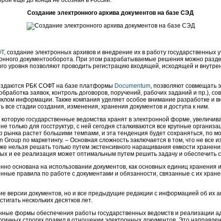
рой еще до конца не осознан в России.
Создание электронного архива документов на базе СЭД
ФТ
, создание электронных архивов и внедрение их в работу государственных 
ронного документооборота. При этом разрабатываемые решения можно разде
го уровня позволяют проводить регистрацию входящей, исходящей и внутрен
создаются РБК СОФТ на базе платформы
Documentum
, позволяют совмещать 
бработка заявок, контроль договоров, поручений, рабочих заданий и пр.), с
клом информации. Также компания уделяет особое внимание разработке и в
 все стадии создания, изменения, хранения документов и доступа к ним.
которую государственные ведомства хранят в электронной форме, увеличив
, не только для госструктур, с ней сегодня сталкиваются все крупные орган
р рынка растет большими темпами, и эта тенденция будет сохраняться, по м
 Group по маркетингу. – Основная сложность заключается в том, что не все и
 уже нельзя решать только путем экстенсивного наращивания емкости хранени
х и ее реализация может оптимальным путем решить задачу и обеспечить с
нно основана на использовании документов, как основных единиц хранения
енные правила по работе с документами и обязанности, связанные с их хран
ие версии документов, но и все предыдущие редакции с информацией об их а
тигать нескольких десятков лет.
нные формы обеспечения работы государственных ведомств и реализации ад
огичных строгих правил в отношении электронных документов. Это направле