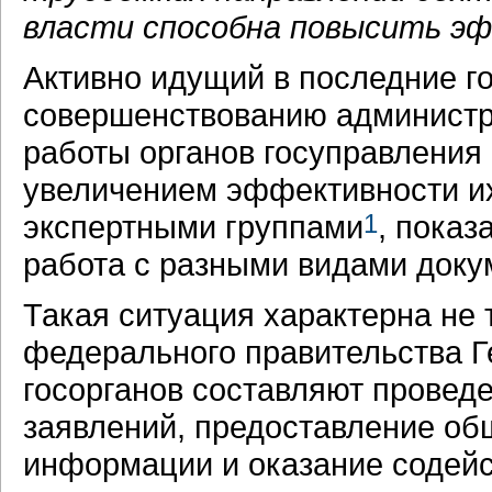
власти способна повысить э
Активно идущий в последние г
совершенствованию администра
работы органов госуправления 
увеличением эффективности их
экспертными группами
1
, показ
работа с разными видами доку
Такая ситуация характерна не
федерального правительства Г
госорганов составляют провед
заявлений, предоставление об
информации и оказание содейс