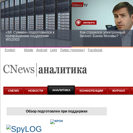
«Mr. Сумкин» подготовился к
Как строился электронный
прекращению поддержки
бизнес Банка Москвы?
WS2003
English
Mobile
Android
Light
Twitter (topnews)
Facebook
Заоблачная оптимизация: как
Рейтинг CNewsInfrastructure 20
Faberlic изменил подход к
приглашаем участвовать
аналитике
АНАЛИТИКА
CNEWS
НОВОСТИ
КОНФЕРЕНЦИИ
ЖУРНАЛ
Обзор подготовлен при поддержке