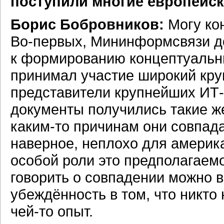
поступили многие европейс
Борис Бобровников:
Могу ко
Во-первых,
Мининформсвязи до
к формированию концептуальны
принимал участие широкий круг
представители крупнейших
ИТ-
документы получились такие ж
каким-то
причинам они совпада
наверное, неплохо для америка
особой роли это предполагаемо
говорить о совпадении можно в
убеждённость в том, что никто
чей-то
опыт.