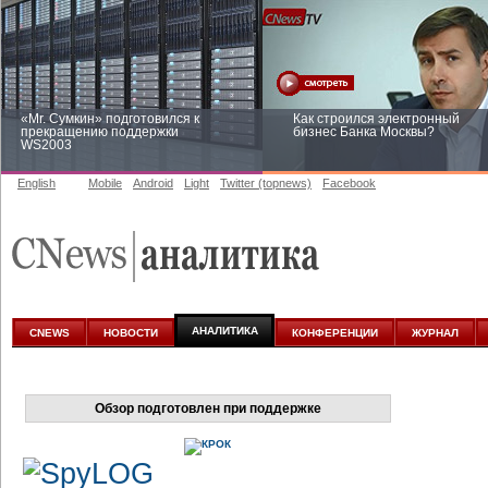
«Mr. Сумкин» подготовился к
Как строился электронный
прекращению поддержки
бизнес Банка Москвы?
WS2003
English
Mobile
Android
Light
Twitter (topnews)
Facebook
Заоблачная оптимизация: как
Рейтинг CNewsInfrastructure 20
Faberlic изменил подход к
приглашаем участвовать
аналитике
АНАЛИТИКА
CNEWS
НОВОСТИ
КОНФЕРЕНЦИИ
ЖУРНАЛ
Обзор подготовлен при поддержке