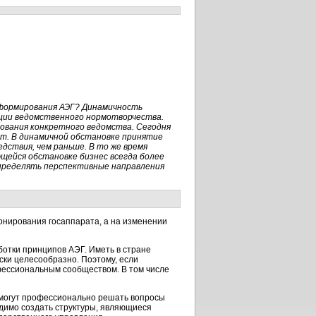
 формирования АЭГ? Динамичность
ии ведомственного нормотворчества.
ования конкретного ведомства. Сегодня
т. В динамичной обстановке принятие
дствия, чем раньше. В то же время
щейся обстановке бизнес всегда более
определять перспективные направления
онирования госаппарата, а на изменении
отки принципов АЭГ. Иметь в стране
ски целесообразно. Поэтому, если
офессиональным сообществом. В том числе
 могут профессионально решать вопросы
одимо создать структуры, являющиеся