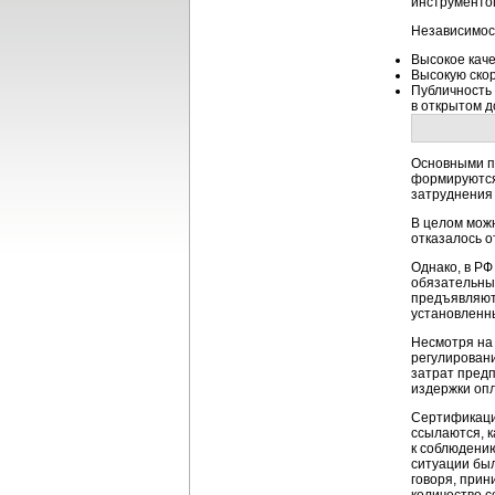
инструменто
Независимост
Высокое каче
Высокую скор
Публичность
в открытом д
Основными п
формируются 
затруднения 
В целом можн
отказалось о
Однако, в РФ
обязательны
предъявляютс
установленны
Несмотря на
регулирован
затрат предп
издержки оп
Сертификаци
ссылаются, к
к соблюдению
ситуации бы
говоря, при