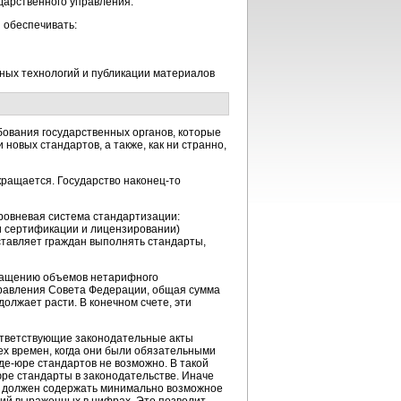
дарственного управления.
 обеспечивать:
ных технологий и публикации материалов
ования государственных органов, которые
новых стандартов, а также, как ни странно,
кращается. Государство
наконец-то
уровневая система стандартизации:
и сертификации и лицензировании)
тавляет граждан выполнять стандарты,
кращению объемов нетарифного
правления Совета Федерации, общая сумма
олжает расти. В конечном счете, эти
ответствующие законодательные акты
тех времен, когда они были обязательными
де-юре
стандартов не возможно. В такой
юре
стандарты в законодательстве. Иначе
о) должен содержать минимально возможное