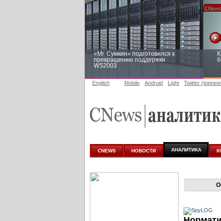
«Mr. Сумкин» подготовился к
К
прекращению поддержки
б
WS2003
English
Mobile
Android
Light
Twitter (topnew
Заоблачная оптимизация: как
Р
Faberlic изменил подход к
п
аналитике
АНАЛИТИКА
CNEWS
НОВОСТИ
К
О
Нормати