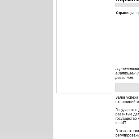
Cтраницы:
п
вероятность
адаптивен и
развития.
Залог успех
отношений м
Государство
развитые дем
государство 
и с ИТ.
В этих отно
регулировани