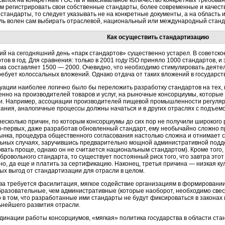
ссылок на конкретные ГОСТы и максимальное количество конкретных требова
м регистрировать свои собственные стандарты, более современные и качест
стандарты, то следует указывать не на конкретные документы, а на область 
ль волен сам выбирать отраслевой, национальный или международный станд
Как осуществить стандартизацию
й на сегодняшний день «парк стандартов» существенно устарел. В советско
тов в год. Для сравнения: только в 2001 году ISO приняло 1000 стандартов, и
а составляет 1500 — 2000. Очевидно, что необходимо стимулировать деятел
ребует колоссальных вложений. Однако отдача от таких вложений в государст
уации наиболее логично было бы переложить разработку стандартов на тех, 
нно на производителей товаров и услуг, на рыночные консорциумы, которые
ли. Например, ассоциации производителей пищевой промышленности регуляр
ания, аналогичные процессы должны начаться и в других отраслях с подъем
есколько причин, по которым консорциумы до сих пор не получили широкого
о-первых,
даже разработав обновленный стандарт, ему необычайно сложно пр
ынка, процедура общественного согласования настолько сложна и отнимает ст
льных случаях, заручившись предварительно мощной административной подде
вать проще, однако он не считается национальным стандартом). Кроме того
обровольного стандарта, то существует постоянный риск того, что завтра это
о, да еще и платить за сертификацию. Наконец, третья причина — низкая к
х выгод от стандартизации для отрасли в целом.
ва требуется фасилитация, мягкое содействие организациям в формировании
бразовательные, чем административные (которые наоборот, необходимо свес
 в том, что разработанные ими стандарты не будут фиксироваться в законах 
ьнейшего развития отрасли.
инации работы консорциумов, «мягкая» политика государства в области ста