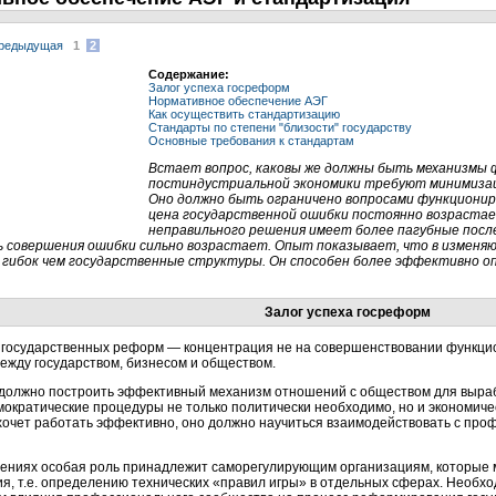
редыдущая
1
2
Содержание:
Залог успеха госреформ
Нормативное обеспечение АЭГ
Как осуществить стандартизацию
Стандарты по степени "близости" государству
Основные требования к стандартам
Встает вопрос, каковы же должны быть механизмы
постиндустриальной экономики требуют минимизац
Оно должно быть ограничено вопросами функционир
цена государственной ошибки постоянно возрастае
неправильного решения имеет более пагубные после
 совершения ошибки сильно возрастает. Опыт показывает, что в изменяю
 гибок чем государственные структуры. Он способен более эффективно 
Залог успеха госреформ
а государственных реформ — концентрация не на совершенствовании функци
ежду государством, бизнесом и обществом.
 должно построить эффективный механизм отношений с обществом для выраб
ократические процедуры не только политически необходимо, но и экономиче
хочет работать эффективно, оно должно научиться взаимодействовать с пр
шениях особая роль принадлежит саморегулирующим организациям, которые
я, т.е. определению технических «правил игры» в отдельных сферах. Необх