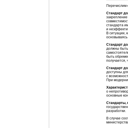
Перечислим
Стандарт д
закрепление 
совместимос
стандарта им
и неэффектив
В ситуации, 
основываясь 
Стандарт до
должны быть 
самостоятель
быть обреме
получается, 
Стандарт до
доступны для
с возможност
При модерни
Характерист
о непротивор
основные кон
Стандарты, 
государствен
разработки.
В случае со
министерств