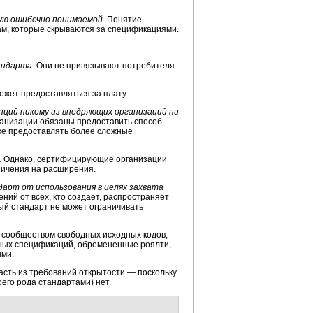
ую ошибочно понимаемой.
Понятие
ам, которые скрываются за спецификациями.
андарта.
Они не привязывают потребителя
ожет предоставляться за плату.
ций никому из внедряющих организаций ни
низации обязаны предоставить способ
кже предоставлять более сложные
.
Однако, сертифицирующие организации
ничения на расширения.
рт от использования в целях захвата
ий от всех, кто создает, распространяет
ый стандарт не может ограничивать
 сообществом свободных исходных кодов,
нных спецификаций, обремененные роялти,
ыми.
асть из требований открытости — поскольку
оего рода стандартами) нет.