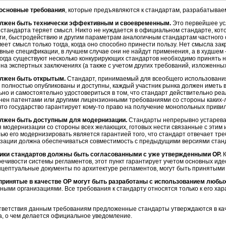
основные требования
, которые предъявляются к стандартам, разрабатывае
олжен быть технически эффективным и своевременным.
Это первейшее усл
стандарта теряет смысл. Никто не нуждается в официальном стандарте, кот
ти, быстродействию и другим параметрам аналогичным стандартам частного
еет смысл только тогда, когда оно способно принести пользу. Нет смысла з
ные спецификации, в лучшем случае они не найдут применения, а в худшем 
когда существуют несколько конкурирующих стандартов необходимо принять 
на экспертных заключениях (а также с учетом других требований, изложенных
лжен быть открытым.
Стандарт, принимаемый для всеобщего использования
полностью опубликованы и доступны, каждый участник рынка должен иметь 
но и самостоятельно удостовериться в том, что стандарт действительно ре
нен патентами или другими лицензионными требованиями со стороны
каких-
что государство гарантирует
кому-то
право на получение монопольных привил
лжен быть доступным для модернизации.
Стандарты непрерывно устареваю
 модернизации со стороны всех желающих, готовых нести связанные с этим 
ью его модернизировать является гарантией того, что стандарт отвечает тр
зации должна обеспечиваться совместимость с предыдущими версиями стан
ики стандартов должны быть согласованными с уже утвержденными ОР.
К
ечивости системы регламентов, этот пункт гарантирует учетом основных ид
цептуальные документы по архитектуре регламентов, могут быть принятыми 
принятые в качестве ОР могут быть разработаны с использованием любы
ными организациями. Все требования к стандарту относятся только к его хара
ответствия данным требованиям предложенные стандарты утверждаются в ка
а, о чем делается официальное уведомление.