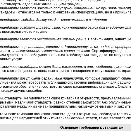
 стандарты общественных организаций (в т. ч. консорциумов)
е стандарты отдельных компаний (или граждан)
андарты являются довольно популярной концепцией, но при этом зачаст
андарты» относится не только к конкретным спецификациям, но и к принцип
андарты свободно доступны для ознакомления и внедрения.
тандарты создают справедливый, конкурентный рынок для внедрения ст
у производителю или группе.
тандарты являются бесплатными для внедрения.
Сертификация, однако, м
андарты и организации, которые администрируют их, не дают преферен
ичинам, за исключением технического соответствия.
Сертифицирующие орга
или дешевого способа удостовериться в соблюдении стандарта, но могут та
онные услуги.
ткрытого стандарта может быть расширенным или, наоборот, суженным
аться сертифицировать неполные варианты внедрения и могут наложить огра
андарты могут быть ограничены лицензиями, которые защищают станда
 лицензия может требовать публикацию справочной информации для расширен
рограммное обеспечение, соответствующее расширенному стандарту. Открыт
никаким другим способом.
ом, стандарты, не удовлетворяющие критериям открытости, предъявляемыми
крытыми. Различают стандарты разной степени закрытости: без опубликова
ко различия между ними не так принципиальны, как между открытыми и закрыт
то многие компании называют свои стандарты открытыми, соблюдая только ч
анизма для нарушителей этих критериев (которые, кстати, также являются св
Основные требования к стандартам