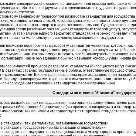
 создании консорциумов, оказание организационной помощи небольшим кон
 участия в работе консорциумом заинтересованных сотрудников государстве
ельских институтов
открытому тендерному процессу при разработке стандартов для государств
тить, что единственный способ, которым действительно может возникнуть мо
закрытого частного стандарта в качестве национального. Существование ед
уренцию среди различных поставщиков стандартных товаров (услуг), отсутс
ртами. А вот наличие единого закрытого стандарта неизбежно приведет к том
лучит право на монопольную привилегию, «освященное» государством.
ции возможно перепоручить разработку стандартов механизму, который, как п
 несколько десятков лет продемонстрировал наилучшие результаты в област
м объединениям, которые могут включать в себя коммерческие компании, не
 организации. Такие объединения обычно называют консорциумам (иногда ф
дом особенностей процесса разработки, стандарты консорциумов могут оказ
Р. В развитых странах государственные органы, ответственные процесс стан
т с консорциумами. Широко распространена практика закрепления разработа
. Наряду с консорциумами, отдельные коммерческие компании также могут б
— при соблюдении требований к стандартам, перечисленных ниже.
Стандарты по степени "близости" государст
артов, разработанных негосударственными организациями существенно раз
 в рамках общественной организации (как правило, консорциума) и стандарт
аким образом, мы понимаем что существует пять уровней стандартов по сте
:
 стандарты (тех. регламенты), установленные государством
е стандарты государственных организаций стандартизации
е стандарты негосударственных национальных и международных организаци