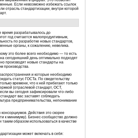
ний выраженных в цифрах. Это позволит
венные. Если невозможно избежать ссылок
или отрасль стандартизации, внутри которой
арт.
е время разрабатывалось до
 этот год считается малопродуктивным,
ьность по разработке новых стандартов,
венные органы, к сожалению, невелика.
кому это более всего необходимо — то есть
 на сегодняшний день оптимально подходят
но производят новые стандарты на
ом производства.
 распространения и которые необходимо
идать статус ГОСТа. По свидетельству
олько времени, что к ней прибегают только
ржкой (отраслевой стандарт, ОСТ,
, если вы сегодня зафиксировали
что-либо
т стандарт вас заставят соблюдать
ультура предпринимательства, непонимание
 консорциумов. Действия это скорее
ти к минимуму).
Бизнес-сообщество
должно
и таким образом использоваться в качестве
ндартизации может включать в себя: