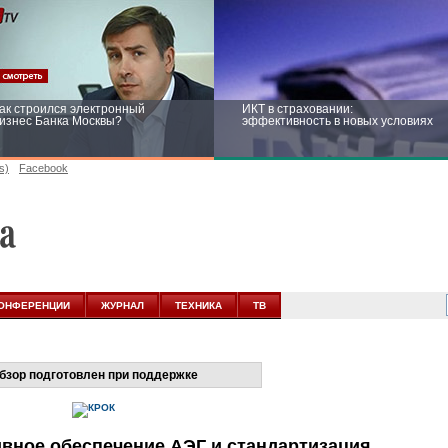
ак строился электронный
ИКТ в страховании:
изнес Банка Москвы?
эффективность в новых условиях
s)
Facebook
ейтинг CNewsInfrastructure 2015:
Информационная безопасность
риглашаем участвовать
бизнеса и госструктур: развитие в
новых условиях
ОНФЕРЕНЦИИ
ЖУРНАЛ
ТЕХНИКА
ТВ
бзор подготовлен при поддержке
вное обеспечение АЭГ и стандартизация