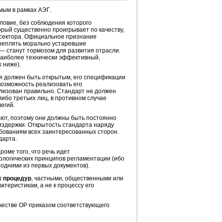
мым в рамках АЭГ.
овие, без соблюдения которого
орый существенно проигрывает по качеству,
 сектора. Официальное признание
акреплять морально устаревшие
— станут тормозом для развития отрасли.
наиболее технически эффективный,
 ниже).
 должен быть открытым, его спецификации
возможность реализовать его
ализован правильно. Стандарт не должен
либо
третьих лиц, в противном случае
егий.
т, поэтому они должны быть постоянно
издержки. Открытость стандарта наряду
ебованиям всех заинтересованных сторон.
дарта.
роме того, что речь идет
еологических принципов регламентации (ибо
одними из первых документов).
х процедур
, частными, общественными или
ктеристикам, а не к процессу его
честве ОР приказом соответствующего