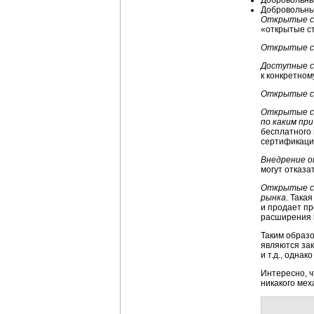
Добровольные
Добровольны
Открытые ст
«открытые ст
Открытые ст
Доступные с
к конкретном
Открытые с
Открытые ст
по каким пр
бесплатного 
сертификаци
Внедрение о
могут отказ
Открытые ст
рынка.
Такая
и продает п
расширения 
Таким образ
являются за
и т.д., одна
Интересно, ч
никакого мех