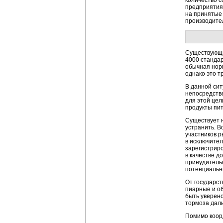
количество 
предприятия
на принятые 
производите
Существующи
4000 стандар
обычная норм
однако это т
В данной сит
непосредстве
для этой це
продукты пит
Существует н
устранить.
В
участников р
в исключите
зарегистриро
в качестве д
принудительн
потенциальны
От государст
пиарные и о
быть уверено
тормоза дал
Помимо коорд