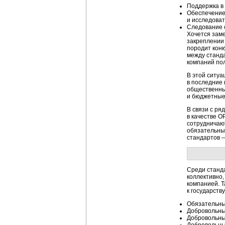
Поддержка в
Обеспечение
и исследоват
Следование 
Хочется заме
закреплении 
породит конк
между станда
компаний по
В этой ситуа
в последние
общественны
и бюджетные
В связи с ря
в качестве О
сотрудничаю
обязательных
стандартов 
Среди станд
коллективно,
компанией. Т
к государству
Обязательные
Добровольны
Добровольны