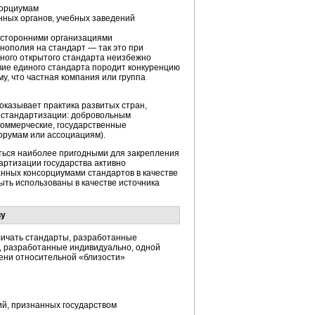
сорциумам
нных органов, учебных заведений
а сторонними организациями
нополия на стандарт — так это при
иного открытого стандарта неизбежно
твие единого стандарта породит конкуренцию
у, что частная компания или группа
оказывает практика развитых стран,
и стандартизации: добровольным
коммерческие, государственные
орумам или ассоциациям).
аться наиболее пригодными для закрепления
дартизации государства активно
нных консорциумами стандартов в качестве
ыть использованы в качестве источника
ву
личать стандарты, разработанные
ы, разработанные индивидуально, одной
пени относительной «близости»
й, признанных государством