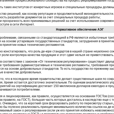
м влияния профессионального сообщества на процесс реформирования госу
ь таких институтов от конкретных игроков и специальные процедуры должны
ство решений, как основу репутации и продолжительной жизнедеятельности.
ость разработки документов за счет специальных процедур работы;
 и прозрачность всех принимаемых решений за счет использования современ
оступе в сети Интернет.
Нормативное обеспечение АЭГ
роблемами, связанными со стандартизацией в РФ являются избыточные треб
на основе устаревших государственных стандартов, затруднения в принятии 
в принятии новых технических регламентов.
о констатировать, что роль
де-юре
стандартов в нашей стране неуклонно со
т роли контролера качества продукции и этот сдвиг нельзя не приветствовать.
 в соответствии с законом «От техническом регулировании» существует двух
е требования (административные и технические регламенты, требования пр
я на основе добровольных стандартов. То есть государство
по-прежнему
зас
е в качестве добровольных.
 то, что в последнее время правительство делает существенные шаги по со
ия, бремя остается достаточно значительным. По оценкам аналитического у
риятий на сертификацию достигает 150 миллионов долларов ежегодно и прод
лачиваются потребителями.
я и лицензирование, как правило, осуществляется на основании ГОСТов (со
ак правило, на ГОСТ), большая часть которых досталось в наследство еще с 
. Очевидно, что за короткий срок форсировать работу по пересмотру старых
ло бы полезно реализовать принцип минимального количества ссылок на
де-
нимаемый закон о регулировании (если уж его принятия избежать невозможн