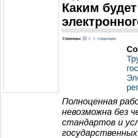
Каким будет
электронног
Cтраницы:
1
2
3
следующая
Со
Тр
го
Эл
ре
Полноценная раб
невозможна без ч
стандартов и ус
государственных