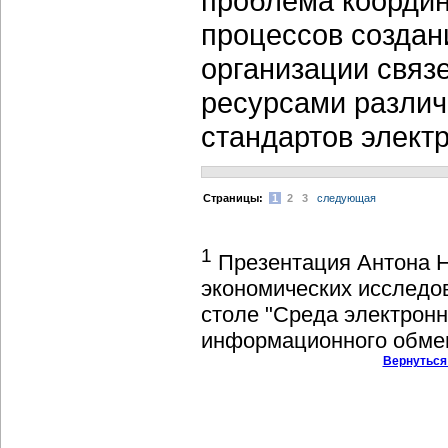
проблема координ
процессов создан
организации свя
ресурсами различ
стандартов элект
Cтраницы:
1
2
3
следующая
1
Презентация Антона Н
экономических исследов
столе "Среда электрон
информационного обмен
Вернуться