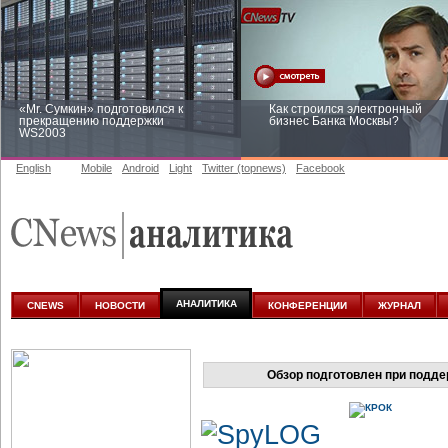
«Mr. Сумкин» подготовился к
Как строился электронный
прекращению поддержки
бизнес Банка Москвы?
WS2003
English
Mobile
Android
Light
Twitter (topnews)
Facebook
Заоблачная оптимизация: как
Рейтинг CNewsInfrastructure 20
Faberlic изменил подход к
приглашаем участвовать
аналитике
АНАЛИТИКА
CNEWS
НОВОСТИ
КОНФЕРЕНЦИИ
ЖУРНАЛ
Обзор подготовлен при подд