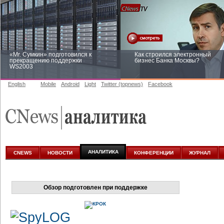
«Mr. Сумкин» подготовился к
Как строился электронный
прекращению поддержки
бизнес Банка Москвы?
WS2003
English
Mobile
Android
Light
Twitter (topnews)
Facebook
Заоблачная оптимизация: как
Рейтинг CNewsInfrastructure 20
Faberlic изменил подход к
приглашаем участвовать
аналитике
АНАЛИТИКА
CNEWS
НОВОСТИ
КОНФЕРЕНЦИИ
ЖУРНАЛ
Обзор подготовлен при поддержке