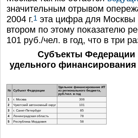
значительным отрывом опережа
2004 г.
1
эта цифра для Москвы со
втором по этому показателю ре
101 руб./чел. в год, что в три 
Субъекты Федерации 
удельного финансирования 
Удельное финансирование ИТ
№
Субъект Федерации
из регионального бюджета,
руб./чел. в год
1
г. Москва
306
2
Чукотский автономный округ
101
3
г. Санкт-Петербург
85
4
Ленинградская область
78
5
Республика Мордовия
58