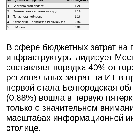
№
Субъект Федерации
% от бюджета
1
Белгородская область
1.26
2
Эвенкийский автономный округ
1.16
3
Пензенская область
1.16
4
Кабардино-Балкарская Республикая
0.94
5
г. Москва
0.88
В сфере бюджетных затрат на
инфраструктуры лидирует Москв
составляет порядка 40% от гор
региональных затрат на ИТ в пр
первой стала Белгородская обл
(0,88%) вошла в первую пятерк
только о значительном внимани
масштабах информационной и
столице.