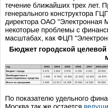
течение ближайших трех лет. 
генерального конструктора ГЦП
директора ОАО "Электронная М
некоторые проблемы с финанси
масштабах, как ФЦП "Электрон
Бюджет городской целевой
год
2003
2004
2005
2006
2007
2003-2007
Бюджет города
3 470
3 824
3 978
4 159
4 201
19 632
Внебюджетные и
1 938
8 793
10 381
11 533
10 325
42 970
инвестиционные средства
Всего по программе
5 408
12 617
14 359
15 692
14 526
62 602
По показателю удельного фина
Москва так же остается
ведущи