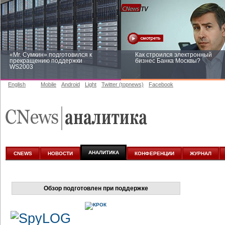
«Mr. Сумкин» подготовился к
Как строился электронный
прекращению поддержки
бизнес Банка Москвы?
WS2003
English
Mobile
Android
Light
Twitter (topnews)
Facebook
Заоблачная оптимизация: как
Рейтинг CNewsInfrastructure 20
Faberlic изменил подход к
приглашаем участвовать
аналитике
АНАЛИТИКА
CNEWS
НОВОСТИ
КОНФЕРЕНЦИИ
ЖУРНАЛ
Обзор подготовлен при поддержке