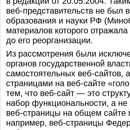
в редакции от 20.05.2004. Так
веб-представительств
не был в
образования и науки РФ (Мино
материалов которого отражала
до его реорганизации.
Из рассмотрения были исключ
органов государственной власт
самостоятельных
веб-сайтов,
а
страницами на
веб-сайте
«голо
тем, что
веб-сайт —
это структ
набор функциональности, а не
веб-страницы
на общем сайте м
например,
веб-страницы
Федер