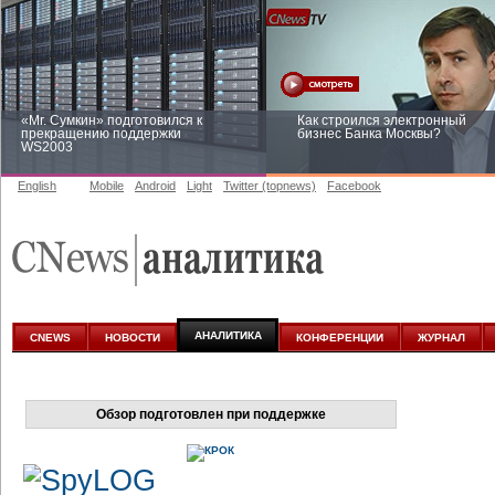
«Mr. Сумкин» подготовился к
Как строился электронный
прекращению поддержки
бизнес Банка Москвы?
WS2003
English
Mobile
Android
Light
Twitter (topnews)
Facebook
Заоблачная оптимизация: как
Рейтинг CNewsInfrastructure 20
Faberlic изменил подход к
приглашаем участвовать
аналитике
АНАЛИТИКА
CNEWS
НОВОСТИ
КОНФЕРЕНЦИИ
ЖУРНАЛ
Обзор подготовлен при поддержке