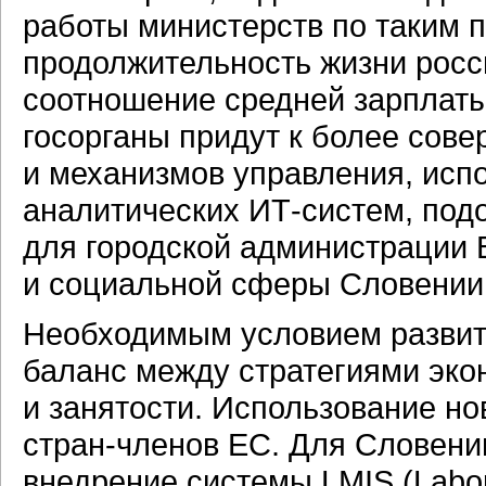
работы министерств по таким п
продолжительность жизни росси
соотношение средней зарплаты 
госорганы придут к более сов
и механизмов управления, ис
аналитических
ИТ-систем,
подо
для городской администрации 
и социальной сферы Словении
Необходимым условием развити
баланс между стратегиями эк
и занятости. Использование но
стран-членов
ЕС. Для Словении
внедрение системы LMIS (Labor 