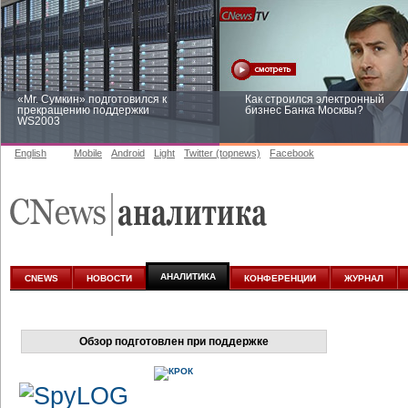
«Mr. Сумкин» подготовился к
Как строился электронный
прекращению поддержки
бизнес Банка Москвы?
WS2003
English
Mobile
Android
Light
Twitter (topnews)
Facebook
Заоблачная оптимизация: как
Рейтинг CNewsInfrastructure 20
Faberlic изменил подход к
приглашаем участвовать
аналитике
АНАЛИТИКА
CNEWS
НОВОСТИ
КОНФЕРЕНЦИИ
ЖУРНАЛ
Обзор подготовлен при поддержке