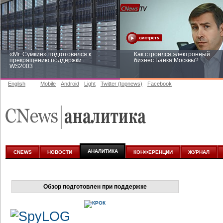
«Mr. Сумкин» подготовился к
Как строился электронный
прекращению поддержки
бизнес Банка Москвы?
WS2003
English
Mobile
Android
Light
Twitter (topnews)
Facebook
Заоблачная оптимизация: как
Рейтинг CNewsInfrastructure 20
Faberlic изменил подход к
приглашаем участвовать
аналитике
АНАЛИТИКА
CNEWS
НОВОСТИ
КОНФЕРЕНЦИИ
ЖУРНАЛ
Обзор подготовлен при поддержке