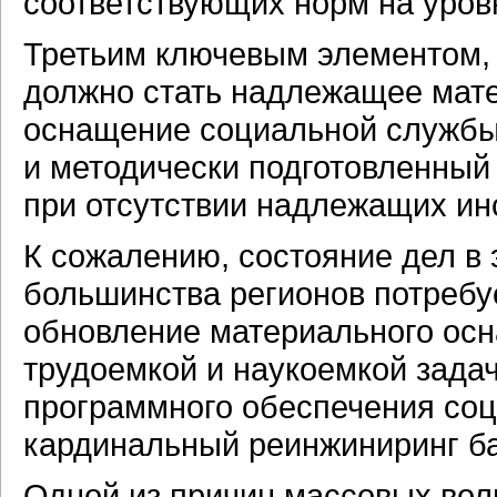
соответствующих норм на уров
Третьим ключевым элементом,
должно стать надлежащее
мат
оснащение социальной службы
и методически подготовленный 
при отсутствии надлежащих ин
К сожалению, состояние дел в 
большинства регионов потреб
обновление материального ос
трудоемкой и наукоемкой зада
программного обеспечения со
кардинальный реинжиниринг ба
Одной из причин массовых волн