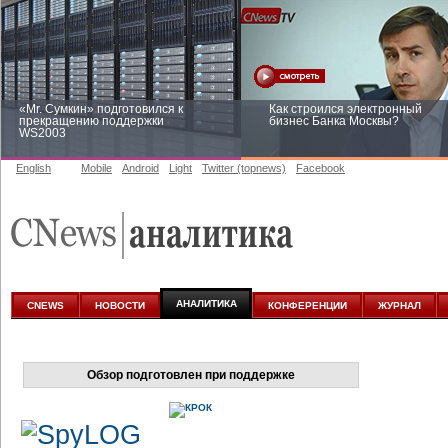
«Mr. Сумкин» подготовился к
Как строился электронный
прекращению поддержки
бизнес Банка Москвы?
WS2003
English
Mobile
Android
Light
Twitter (topnews)
Facebook
Заоблачная оптимизация: как
Рейтинг CNewsInfrastructure 20
Faberlic изменил подход к
приглашаем участвовать
аналитике
АНАЛИТИКА
CNEWS
НОВОСТИ
КОНФЕРЕНЦИИ
ЖУРНАЛ
Обзор подготовлен при поддержке