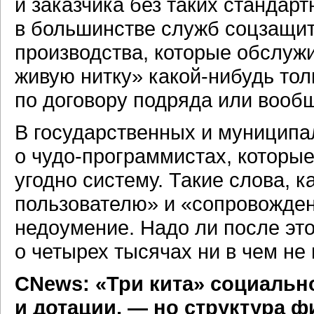
и заказчика без таких стандар
в большинстве служб соцзащит
производства, которые обслуж
живую нитку»
какой-нибудь
тол
по договору подряда или вообщ
В государственных и муницип
о
чудо-программистах,
которые
угодно систему. Такие слова, 
пользователю» и «сопровожден
недоумение. Надо ли после эт
о четырех тысячах ни в чем н
CNews: «Три кита» социальн
и дотации, — но структура ф