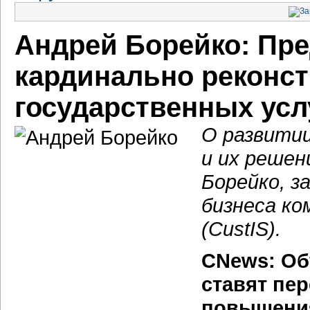
Андрей Борейко: Пре
кардинально реконс
государственных усл
О развитии
и их решен
Борейко, 
бизнеса ко
(CustIS).
CNews: О
ставят пе
повышения