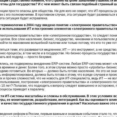
ации существенно понижен, что странно на фоне заявлений о важности и
итетны для государства? И с чем может быть связан подобный странный ш
енции просто опасны для общества. Ни для кого не секрет, что
ИТ-процессы
ра
ек с его полномочиями. В противном случае, эта ситуация будет развиватьс
эта ситуация будет исправлена.
ерминологию в 2004 году введено понятие «электронное правительство».
ве использования ИТ и построению элементов «электронного правительст
лектронном правительстве» или «электронном государстве», то следует поним
в целом. Все слои населения, бизнес, государство, чиновники и пользователи
ойти по мановению волшебной палочки или только потому, что
кто-то
уже гот
ться теми, кто развивается медленнее; ИТ — это инструмент, а не средство, 
знес-процессы,
в том числе и в государстве. Но
бизнес-процессы
государства 
ать всё подряд — просто безумие.
ялись, не подвержены внедрению
ERP-систем.
Любая
ERP-система
может «ле
а времени и денег. Более того, в этом случае можно просто «угробить» бизнес
одимо готовиться.
Во-вторых —
должно быть готово население. Но это не знач
 информатизирована, должна быть готова к этому, что в ряде случаев и про
их и прочих сложностей, что не новость для
ИТ-специалиста,
ведь ИТ — не во
спользование, построение «электронного правительства» и «электронного гос
з 10 лет? Полагаю, что подходить к вопросу следует взвешенно и осторожно,
оцессы приводит к параличу.
сти
ИТ-системы
масштабны и сложны в обслуживании. В этих условиях вс
уры,
ее мониторингом, разработками, интеграцией. Как вы оцениваете влия
и качество государственного управления в целом? Насколько важно это 
ведения реформ в России, первым важным и знаковым событием стало то, чт