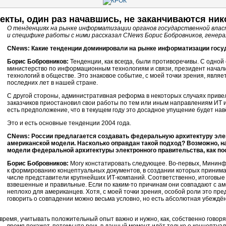
екты,
один раз начавшись, не заканчиваются ник
О тенденциях на рынке информатизации органов государственной власт
и специфике работы с ними рассказал CNews Борис Бобровников, гене
CNews: Какие тенденции доминировали на рынке информатизации госуд
Борис Бобровников:
Тенденции, как всегда, были противоречивы. С одной 
министерство по информационным технологиям и связи, президент начал
технологий в обществе. Это знаковое событие, с моей точки зрения, явл
последних лет в нашей стране.
С другой стороны, административная реформа в некоторых случаях привела
заказчиков приостановил свои работы по тем или иным направлениям ИТ ил
есть предположение, что в текущем году это досадное упущение будет нав
Это и есть основные тенденции 2004 года.
CNews: России предлагается создавать федеральную архитектуру элек
американской модели. Насколько оправдан такой подход? Возможно, на
модели федеральной архитектуры электронного правительства, как по
Борис Бобровников:
Могу констатировать следующее.
Во-первых,
Мининфо
к формированию концептуальных документов, в создании которых принимал
числе представители крупнейших
ИТ-компаний.
Соответственно, итоговые
взвешенные и правильные. Если по
каким-то
причинам они совпадают с аме
неплохо для американцев. Хотя, с моей точки зрения, особой роли это пре
говорить о совпадении можно весьма условно, но есть абсолютная убеждён
 время, учитывать положительный опыт важно и нужно, как, собственно говоря