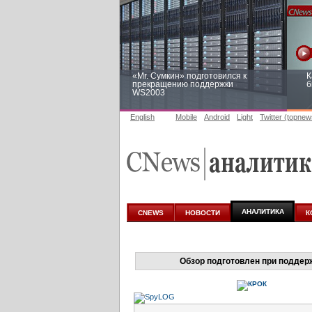
«Mr. Сумкин» подготовился к
К
прекращению поддержки
б
WS2003
English
Mobile
Android
Light
Twitter (topnew
Заоблачная оптимизация: как
Р
Faberlic изменил подход к
п
аналитике
АНАЛИТИКА
CNEWS
НОВОСТИ
К
Обзор подготовлен при поддер