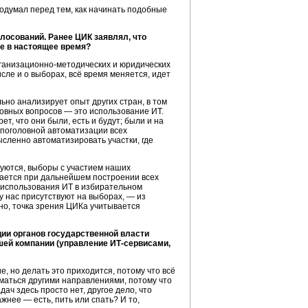
подумал перед тем, как начинать подобные
осований. Ранее ЦИК заявлял, что
ие в настоящее время?
ганизационно-методических
и юридических
сле и о выборах, всё время меняется, идет
ьно анализирует опыт других стран, в том
сновных вопросов — это использование ИТ.
т, что они были, есть и будут; были и на
о поголовной автоматизации всех
ысленно автоматизировать участки, где
уются, выборы с участием наших
ается при дальнейшем построении всех
 использования ИТ в избирательном
у нас присутствуют на выборах, — из
тно, точка зрения ЦИКа учитывается
ии органов государственной власти
ашей компании (управление
ИТ-сервисами,
 но делать это приходится, потому что всё
маться другими направлениями, потому что
ч здесь просто нет, другое дело, что
жнее — есть, пить или спать? И то,