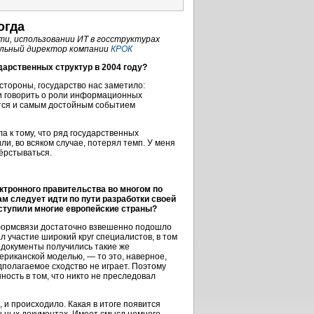
огда
и, использовании ИТ в госструктурах
ральный директор компании
КРОК
арственных структур в 2004 году?
стороны, государство нас заметило:
и говорить о роли информационных
яется и самым достойным событием
 к тому, что ряд государственных
и, во всяком случае, потерял темп. У меня
ёрстываться.
тронного правительства во многом по
м следует идти по пути разработки своей
ступили многие европейские страны?
рмсвязи достаточно взвешенно подошло
 участие широкий круг специалистов, в том
 документы получились такие же
риканской моделью, — то это, наверное,
дполагаемое сходство не играет. Поэтому
ность в том, что никто не преследовал
, и происходило. Какая в итоге появится