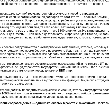
силось с особой ролью информационных технологий для общества.
Во-вторых,
д
торый обречён на решение, — вопрос аутсорсинга, потому что это вопрос
пусть даже крупной государственной структуры, способно справиться
сятки, если не сотни миллионов долларов, то этот
кто-то —
опасный безумец
е и не пытается. Вопрос в том, какую долю работ или услуг можно делегиров
не развивается сложно. Согласно исследованиям, рынок аутсорсинга в Росси
в год. Эти оценки понятны, так как, если 5 лет назад, к примеру, объем
иллионов на всю страну, то теперь — это $800 миллионов. Но такие цифры н
орсинг для России — новый вид деятельности, и процесс идёт тяжело, не толь
и считать деньги, но и, тем более — в государственных, которые, помимо дене
и способы сотрудничества с коммерческими компаниями, которые, используя 
ез определенное время без этого невозможно будет двигаться дальше, что и 
енее эффективные, пытаются всё сделать самостоятельно. Но в них,
по-види
тоимостью в полтора миллиарда рублей — это невозможно, и приведет к печа
гры, которые допускают участие коммерческих компаний, и не только в ИТ, но
м эффективнее будет работать государственная машина в целом. Это объектив
вигаться все замыслы по поводу динамики ВВП и пр.
 государство» и т.д. — это следствие глубинных процессов,
причинно-следс
ть коммерческим компаниям на аутсорсинг свои функции. Так, число сотрудни
это и есть аутсорсинг.
 стране должны проводить коммерческие компании, которым государство деле
ой
100%-ный
контроль и возможность жёсткого тендерного отбора претенденто
е случится, тогда все предыдущие усилия были бесполезны.
овия сопровождения — одни из ключевых в работе с заказчиком. Наскольк