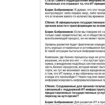
Статус самого подразделения информатиз
Насколько это отражает то, что ИТ приор
Борис Бобровников:
Я думаю, что эти тенд
контролирует либо первое лицо, либо челов
что в течение
какого-то
количества времени 
CNews: В официальную государственную т
органов власти к трансформации на осно
Борис Бобровников:
Если мы говорим об «э
только само правительство, но и общество 
всеобъемлющий процесс, он не может произ
Уровень развития будет фактически определя
есть хорошо отлаженные и устоявшиеся
би
В такой ситуации пытаться информатизиров
Компании, где
бизнес-процессы
еще не усто
решение, но если его нет — это пустая трат
нужна, к внедрению подобных систем необх
часть
бизнес-процессов,
которая может быть
торги, но тут же возникает масса юридическ
о том, что ИТ нужны, и мы обречены на их и
и когда это произойдет? Через год или чере
информатизировать неформализованные пр
CNews: Создаваемые для органов госвла
связанный с поддержкой
ИТ-инфраструкт
предоставляемых государственных услуг 
переход на аутсорсинг?
Борис Бобровников:
Для развития ИТ и про