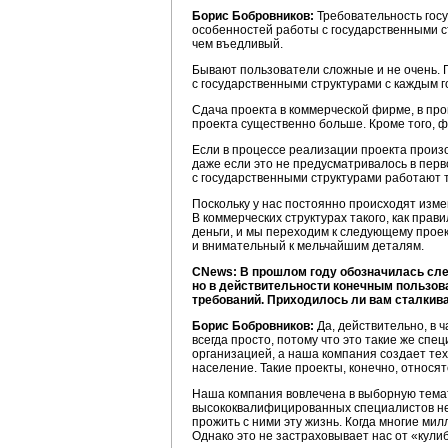
Борис Бобровников:
Требовательность госу
особенностей работы с государственными ст
чем въедливый.
Бывают пользователи сложные и не очень. Г
с государственными структурами с каждым 
Сдача проекта в коммерческой фирме, в про
проекта существенно больше. Кроме того, ф
Если в процессе реализации проекта произош
даже если это не предусматривалось в перв
с государственными структурами работают то
Поскольку у нас постоянно происходят измен
В коммерческих структурах такого, как прав
деньги, и мы переходим к следующему проек
и внимательный к мельчайшим деталям.
CNews: В прошлом году обозначилась сле
но в действительности конечным пользов
требований. Приходилось ли вам сталкив
Борис Бобровников:
Да, действительно, в 
всегда просто, потому что это такие же спе
организацией, а наша компания создает тех
население. Такие проекты, конечно, относя
Наша компания вовлечена в выборную темати
высококвалифицированных специалистов не 
прожить с ними эту жизнь. Когда многие ми
Однако это не застраховывает нас от «кули