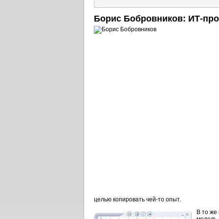
Борис Бобровников:
ИТ-про
целью копировать
чей-то
опыт.
В то же