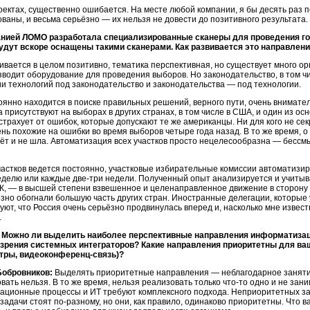
проектах, существенно ошибается. На месте любой компании, я бы десять раз 
аны, и весьма серьёзно — их нельзя не довести до позитивного результата.
нией ЛОМО разработала специализированные сканеры для проведения гол
удут вскоре оснащены такими сканерами. Как развивается это направлен
вается в целом позитивно, тематика перспективная, но существует много
ор
изводит оборудование для проведения выборов. Но законодательство, в том чи
 технологий под законодательство и законодательства — под технологии.
нно находится в поиске правильных решений, верного пути, очень внимател
 присутствуют на выборах в других странах, в том числе в США, и один из о
рахует от ошибок, которые допускают те же американцы. Ни для кого не секре
ень похожие на ошибки во время выборов четыре года назад. В то же время, 
дёт и не шла. Автоматизация всех участков просто нецелесообразна — бессм
астков ведется постоянно, участковые избирательные комиссии автоматизир
неделю или каждые
две-три
недели. Полученный опыт анализируется и учитыв
ЦИК, — в высшей степени взвешенное и целенаправленное движение в сторону
зно обогнали большую часть других стран. Иностранные делегации, которые 
уют, что Россия очень серьёзно продвинулась вперед и, насколько мне извес
.
 Можно ли выделить наиболее перспективные направления информатизац
и зрения системных интеграторов? Какие направления приоритетны для в
нтры,
видеоконференц-связь)?
Бобровников:
Выделять приоритетные направления — неблагодарное занятие,
вать нельзя. В то же время, нельзя реализовать только
что-то
одно и не зани
ционные процессы и ИТ требуют комплексного подхода. Неприоритетных зада
задачи стоят
по-разному,
но они, как правило, одинаково приоритетны. Что ва