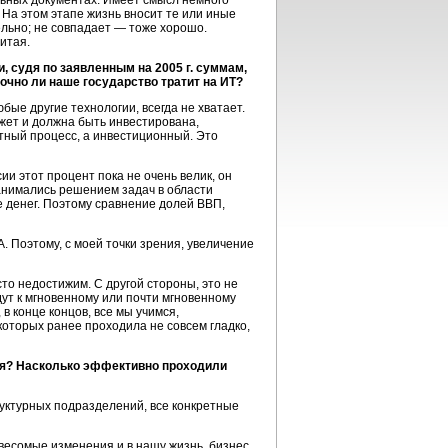
льных документах. Имеет смысл немного
 На этом этапе жизнь вносит те или иные
ельно; не совпадает — тоже хорошо.
Китая.
и, судя по заявленным на 2005 г. суммам,
чно ли наше государство тратит на ИТ?
бые другие технологии, всегда не хватает.
жет и должна быть инвестирована,
атный процесс, а инвестиционный. Это
ии этот процент пока не очень велик, он
занимались решением задач в области
е денег. Поэтому сравнение долей ВВП,
. Поэтому, с моей точки зрения, увеличение
о недостижим. С другой стороны, это не
дут к мгновенному или почти мгновенному
в конце концов, все мы учимся,
 которых ранее проходила не совсем гладко,
емя? Насколько эффективно проходили
руктурных подразделений, все конкретные
т весомые изменения и в нашу жизнь, бизнес,