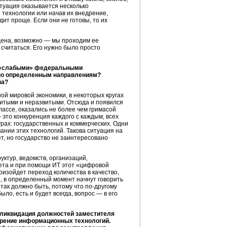
туация оказывается несколько
 технологии или начав их внедрение,
ит проще. Если они не готовы, то их
йдена, возможно — мы проходим ее
считаться. Его нужно было просто
е «слабыми» федеральными
 по определенным направлениям?
ва?
ой мировой экономики, в некоторых кругах
витыми и неразвитыми. Отсюда и появился
ассе, оказались не более чем гримасой
 это конкуренция каждого с каждым, всех
турах: государственных и коммерческих. Одни
нии этих технологий. Такова ситуация на
ет, но государство не заинтересовано
ктур, ведомств, организаций,
чета и при помощи ИТ этот «цифровой
оизойдет переход количества в качество,
, в определенный момент начнут говорить
 так должно быть, потому что
по-другому
ло, есть и будет всегда, вопрос — в его
 ликвидация должностей заместителя
дрение информационных технологий.