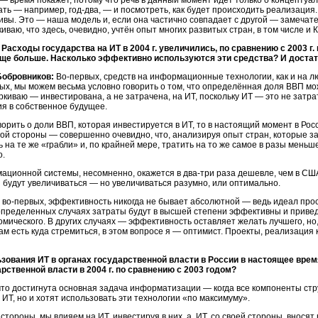
— время покажет, потому что речь в данный момент идёт только о концептуа
ать — например,
год-два, —
и посмотреть, как будет происходить реализация.
ивы. Это — наша модель и, если она частично совпадает с другой — замечат
иваю, что здесь, очевидно, учтён опыт многих развитых стран, в том числе и 
Расходы государства на ИТ в 2004 г. увеличились, по сравнению с 2003 г. 
еще больше. Насколько эффективно используются эти средства? И достато
Бобровников:
Во-первых,
средств на информационные технологии, как и на лю
ых,
мы можем весьма условно говорить о том, что определённая доля ВВП мо
ркиваю — инвестирована, а не затрачена, на ИТ, поскольку ИТ — это не затр
я в собственное будущее.
ворить о доли ВВП, которая инвестируется в ИТ, то в настоящий момент в Росс
ругой стороны — совершенно очевидно, что, анализируя опыт стран, которые 
 на те же «грабли» и, по крайней мере, тратить на то же самое в разы меньш
о.
мационной системы, несомненно, окажется в
два-три
раза дешевле, чем в США
 будут увеличиваться — но увеличиваться разумно, или оптимально.
:
во-первых,
эффективность никогда не бывает абсолютной — ведь идеал прост
В определенных случаях затраты будут в высшей степени эффективны и приве
мического. В других случаях — эффективность оставляет желать лучшего, но, 
нам есть куда стремиться, в этом вопросе я — оптимист. Проекты, реализация
ьзования ИТ в органах государственной власти в России в настоящее вр
ственной власти в 2004 г. по сравнению с 2003 годом?
что достигнута основная задача информатизации — когда все компоненты ст
 ИТ, но и хотят использовать эти технологии «по максимуму».
 стороны, мы влияем на ИТ, инвестируя в них, а, ИТ, со своей стороны, внося