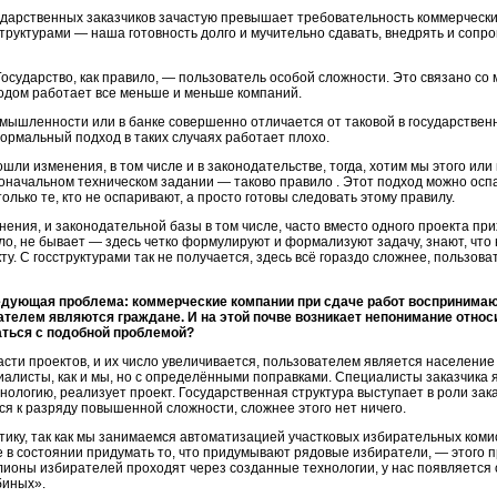
дарственных заказчиков зачастую превышает требовательность коммерчески
руктурами — наша готовность долго и мучительно сдавать, внедрять и сопро
осударство, как правило, — пользователь особой сложности. Это связано со
годом работает все меньше и меньше компаний.
мышленности или в банке совершенно отличается от таковой в государственн
ормальный подход в таких случаях работает плохо.
ли изменения, в том числе и в законодательстве, тогда, хотим мы этого или 
оначальном техническом задании — таково правило . Этот подход можно оспа
лько те, кто не оспаривают, а просто готовы следовать этому правилу.
ения, и законодательной базы в том числе, часто вместо одного проекта прих
ило, не бывает — здесь четко формулируют и формализуют задачу, знают, что 
ту. С госструктурами так не получается, здесь всё гораздо сложнее, пользов
дующая проблема: коммерческие компании при сдаче работ воспринимают
ателем являются граждане. И на этой почве возникает непонимание отно
аться с подобной проблемой?
части проектов, и их число увеличивается, пользователем является население
циалисты, как и мы, но с определёнными поправками. Специалисты заказчика 
нологию, реализует проект. Государственная структура выступает в роли зак
тся к разряду повышенной сложности, сложнее этого нет ничего.
ку, так как мы занимаемся автоматизацией участковых избирательных комисси
в состоянии придумать то, что придумывают рядовые избиратели, — этого 
ллионы избирателей проходят через созданные технологии, у нас появляется
биных».