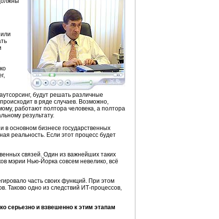
олжны
 или
ать
и
е
ко
г,
аутсорсинг, будут решать различные
происходит в ряде случаев. Возможно,
мому,
работают полтора человека, а полтора
льному результату.
 и в основном бизнесе государственных
ная реальность. Если этот процесс будет
твенных
связей. Один из важнейших таких
ков мэрии
Нью-Йорка
совсем невелико, всё
гировало часть своих функций. При этом
в. Таково одно из следствий
ИТ-процессов,
о серьезно и взвешенно к этим этапам