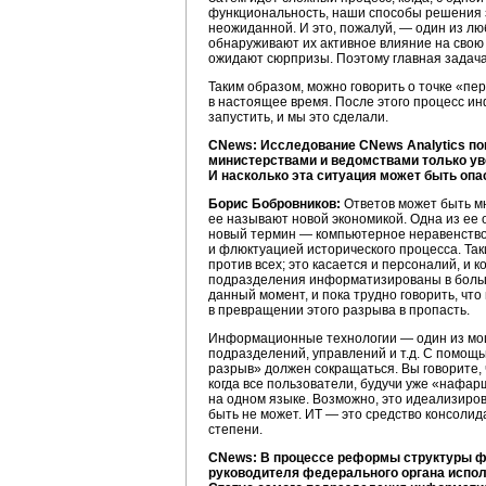
функциональность, наши способы решения з
неожиданной. И это, пожалуй, — один из лю
обнаруживают их активное влияние на свою о
ожидают сюрпризы. Поэтому главная задач
Таким образом, можно говорить о точке «пе
в настоящее время. После этого процесс ин
запустить, и мы это сделали.
CNews: Исследование CNews Analytics п
министерствами и ведомствами только ув
И насколько эта ситуация может быть оп
Борис Бобровников:
Ответов может быть мн
ее называют новой экономикой. Одна из ее
новый термин — компьютерное неравенство. 
и флюктуацией исторического процесса. Таки
против всех; это касается и персоналий, и 
подразделения информатизированы в больше
данный момент, и пока трудно говорить, что
в превращении этого разрыва в пропасть.
Информационные технологии — один из мощ
подразделений, управлений и т.д. С помо
разрыв» должен сокращаться. Вы говорите, 
когда все пользователи, будучи уже «нафа
на одном языке. Возможно, это идеализиров
быть не может. ИТ — это средство консолида
степени.
CNews: В процессе реформы структуры ф
руководителя федерального органа испол