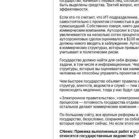
государство, начиная с первых лиц, согла
быть выделены средства. Третий вопрос, ко
эффективности.
Если
кто-то
считает, что
ИТ-подразделение,
самостоятельно с проектом стоимостью в де
сумасшедший. Собственно говоря, никто даж
коммерческим компаниям. Аутсорсинг в стра
увеличивается на несколько сотен процентов 
аутсорсинговых сделок оценивался в $100 м
должны никого вводить в заблуждение. Аутс
в коммерческих структурах, которые привыкл
учитывают и политические риски.
Государство должно найти для себя формы 
задачи, в том числе и информационные. Чер
структуры, которые вы оцениваете как наим
человека не способны управлять проектом с
Чем быстрее государство объявит правила и
структур, агентств, ведомств и служб — те
происходить медленно, тогда у нас будут сд
«Электронное правительство», «электронное
процессов — готовность государства отдава
остальное делают коммерческие компании — 
По большому счёту, все крупные реформы в
государство, безусловно, сохраняет за соб
которые протекают сейчас. Но если этого н
CNews: Приемка выполненных работ и усл
относятся государственные ведомства?