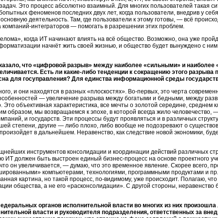
адач. Это процесс абсолютно взаимный. Для многих пользователей такая си
бопытных феноменов последних двух лет, когда пользователи, внедрив у себя
сновную деятельность. Там, где пользователи к этому готовы, — всё происход
а
компаний-интеграторов —
помогать в разрешении этих проблем.
релома», когда ИТ начинают влиять на всё общество. Возможно, она уже про
форматизации начнёт жить своей жизнью, и общество будет вынуждено с ним 
оказало, что «цифровой разрыв» между наиболее «сильными» и наиболе
еличивается. Есть ли
какие-либо
тенденции к сокращению этого разрыва
асна для госуправления? Для единства информационной среды государст
ого, и они находятся в разных «плоскостях».
Во-первых,
это черта современн
 особенностей — увеличение разрыва между богатыми и бедными, между раз
Это объективная характеристика, все мечты о золотой середине, среднем кл
м образом, мы возвращаемся к эпохе, в которой всегда жило человечество, —
компаний, и государств. Эти процессы будут проявляться и в различных струк
й степени, другие — либо плохо, либо вообще не подозревают о существова
 произойдет в дальнейшем. Неравенство, как следствие новой экономики, буд
нейших инструментов консолидации и координации действий различных стру
щью ИТ должен быть выстроен единый
бизнес-процесс
на основе проектного у
что он увеличивается, — думаю, что это временное явление. Скорее всего, пр
ршированными» компьютерами, технологиями, программными продуктами и пр.
анная картина, но такой процесс,
по-видимому,
уже происходит. Полагаю, что
ции общества, а не его «расконсолидации». С другой стороны, неравенство бы
едеральных органов исполнительной власти во многих из них произошла
нительной власти и руководителя подразделения, ответственных за вне