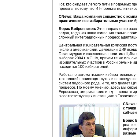
Тот, кто ожидает лёгкого пути в подобных 
проекты, потому что
ИТ-проекты
политизиров
CNews: Ваша компания совместно с компа
практически все избирательные участки б
Борис Бобровников:
Это направление разви
задач, тогда как наша компания только про
сложный интеграционный процесс адаптации
Центральная избирательная комиссия постоя
числе и американский. Делегации ЦИК всегда
Такая мудрая и взвешенная политика ЦИКа ст
выборах 2004 г. в США, причем те же или оч
избирательных участков в России речь не и
находится 100 избирателей.
Работа по автоматизации избирательных уч
технологий происходят чуть ли не каждую 
систем подобного рода. И то, что делает 
процессе. По моему мнению, здесь мы серьё
Евросоюза, американские и т.д. — констатир
в соответствующих инстанциях в Евросоюзе
CNews:
с точк
call-це
Борис 
реализо
информа
разные 