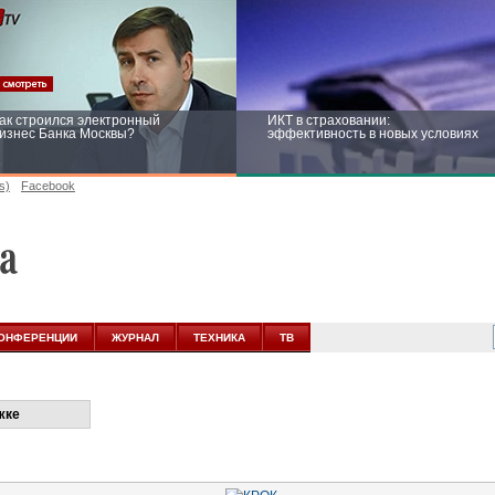
ак строился электронный
ИКТ в страховании:
изнес Банка Москвы?
эффективность в новых условиях
s)
Facebook
ейтинг CNewsInfrastructure 2015:
Информационная безопасность
риглашаем участвовать
бизнеса и госструктур: развитие в
новых условиях
ОНФЕРЕНЦИИ
ЖУРНАЛ
ТЕХНИКА
ТВ
жке