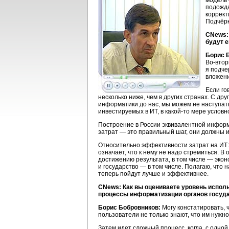
модель 
подожд
коррект
Подчёрк
CNews: 
будут 
Борис 
Во-втор
я подче
вложени
Если го
несколько ниже, чем в других странах. С д
информатики до нас, мы можем не наступать
инвестируемых в ИТ, в
какой-то
мере условн
Построение в России эквивалентной инфор
затрат — это правильный шаг, они должны и
Относительно эффективности затрат на ИТ
означает, что к нему не надо стремиться. 
достижению результата, в том числе — эконо
и государство — в том числе. Полагаю, что 
теперь пойдут лучше и эффективнее.
CNews: Как вы оцениваете уровень испол
процессы информатизации органов государ
Борис Бобровников:
Могу констатировать, 
пользователи не только знают, что им нужно
Затем идет сложный процесс, когда, с одной