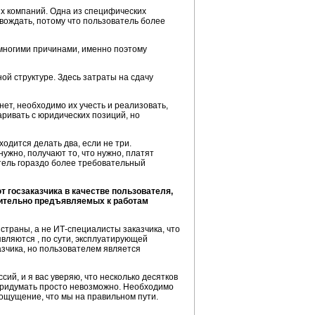
х компаний. Одна из специфических
вождать, потому что пользователь более
 многими причинами, именно поэтому
ой структуре. Здесь затраты на сдачу
нет, необходимо их учесть и реализовать,
ривать с юридических позиций, но
одится делать два, если не три.
нужно, получают то, что нужно, платят
атель гораздо более требовательный
 госзаказчика в качестве пользователя,
сительно предъявляемых к работам
 страны, а не
ИТ-специалисты
заказчика, что
являются , по сути, эксплуатирующей
азчика, но пользователем является
й, и я вас уверяю, что несколько десятков
придумать просто невозможно. Необходимо
 ощущение, что мы на правильном пути.