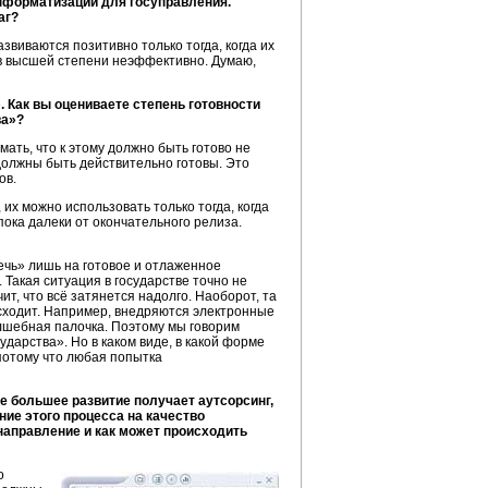
нформатизации для госуправления.
аг?
звиваются позитивно только тогда, когда их
я в высшей степени неэффективно. Думаю,
 Как вы оцениваете степень готовности
ва»?
ать, что к этому должно быть готово не
 должны быть действительно готовы. Это
ов.
их можно использовать только тогда, когда
пока далеки от окончательного релиза.
чь» лишь на готовое и отлаженное
. Такая ситуация в государстве точно не
ит, что всё затянется надолго. Наоборот, та
исходит. Например, внедряются электронные
лшебная палочка. Поэтому мы говорим
ударства». Но в каком виде, в какой форме
 потому что любая попытка
е большее развитие получает аутсорсинг,
ние этого процесса на качество
направление и как может происходить
о