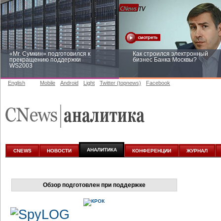
«Mr. Сумкин» подготовился к
Как строился электронный
прекращению поддержки
бизнес Банка Москвы?
WS2003
English
Mobile
Android
Light
Twitter (topnews)
Facebook
Заоблачная оптимизация: как
Рейтинг CNewsInfrastructure 20
Faberlic изменил подход к
приглашаем участвовать
аналитике
АНАЛИТИКА
CNEWS
НОВОСТИ
КОНФЕРЕНЦИИ
ЖУРНАЛ
Обзор подготовлен при поддержке