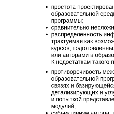
простота проектирова
образовательной сред
программы;
сравнительно несложн
распределенность ин
трактуемая как возмо
курсов, подготовленн
или авторами в образ
К недостаткам такого 
противоречивость меж
образовательной про
связях и базирующейс
детализирующих и уг
и попыткой представл
модулей;
субъективизм автора, 