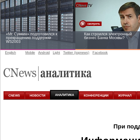
«Mr. Сумкин» подготовился к
Как строился электронный
прекращению поддержки
бизнес Банка Москвы?
WS2003
English
Mobile
Android
Light
Twitter (topnews)
Facebook
Заоблачная оптимизация: как
Рейтинг CNewsInfrastructure 20
Faberlic изменил подход к
приглашаем участвовать
аналитике
АНАЛИТИКА
CNEWS
НОВОСТИ
КОНФЕРЕНЦИИ
ЖУРНАЛ
При под