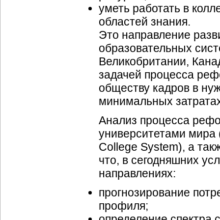
уметь работать в кол
областей знания.
Это направление разв
образовательных сист
Великобритании, Канад
задачей процесса реф
обществу кадров в ну
минимальных затратах
Анализ процесса реф
университетами мира (
College System), а та
что, в сегодняшних ус
направлениях:
прогнозирование потр
профиля;
определение спектра 