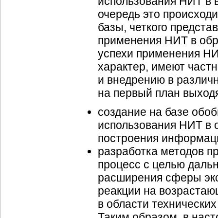
использования НИТ в 
очередь это происход
базы, четкого предста
применения НИТ в обр
успехи применения НИ
характер, имеют част
и внедрению в различ
на первый план выходя
создание на базе обоб
использования НИТ в 
построения информац
разработка методов п
процесс с целью даль
расширения сферы экс
реакции на возрастаю
в области технических
Таким образом, в нас