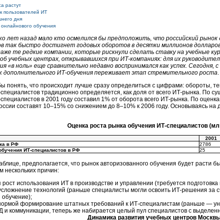
а растут
к пользователей ИТ
шнего дня
 онлайнового обучения
ко лет назад мало кто осмелился бы предположить, что российский рынок
в так быстро достигнет годовых оборотов в десятки миллионов долларо
аже те редкие компании, которые рискнули сделать ставку на учебные кур
 об учебных центрах, открывавшихся при ИТ-компаниях: для их руководите
ия «в ноль» еще сравнительно недавно воспринимался как успех. Сегодня, 
ок дополнительного ИТ-обучения переживает этап стремительного роста
.
бы понять, что происходит лучше сразу определиться с цифрами: обороты, те
специалистов традиционно определяется, как доля от всего ИТ-рынка. По с
специалистов в 2001 году составил 1% от оборота всего ИТ-рынка. По оценка
оссии составят
10–15
% со снижением до
8–10
% к 2006 году. Основываясь на
Оценка роста рынка обучения ИТ-специалистов (мл
2001
ка в РФ
2786
обучения ИТ-специалистов в РФ
25
таблице, предполагается, что рынок авторизованного обучения будет расти 
м нескольких причин:
рост использования ИТ в производстве и управлении (требуется подготовка
усложнение технологий (раньше специалисты могли освоить ИТ-решения за 
 обучение);
нормой формирование штатных требований к ИТ-специалистам (раньше — у
Д и коммуникации, теперь же набирается целый пул специалистов с выделен
Динамика развития учебных центров Москв