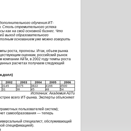
 дополнительного обучения ИТ-
в. Столь стремительного успеха
сы как на свой основной бизнес. Что
лей выход образовательного
с полным основанием уже можно говорить
мпы роста, прогнозы. Итак, объем рынка
уществующим оценкам, российский рынок
м компании АйТи, в 2002 году темпы роста
 данных расчетах получаем следующий
н.долл)
2002
2003
2004
2005
2006
3145
3475
3822
4166
4500
31
38
45
48
54
Источник: Академия АйТи
быстрее всего ИТ-рынка. Эксперты объясняют
 грамотных пользователей систем);
счет самообразования — теперь
ниверсальный специалист, обслуживающий
ной спецификацией).
ы