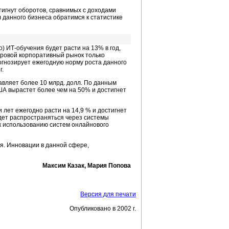
тигнут оборотов, сравнимых с доходами
 данного бизнеса обратимся к статистике
) ИТ-обучения будет расти на 13% в год,
 Мировой корпоративный рынок только
прогнозирует ежегодную норму роста данного
г.
авляет более 10 млрд. долл. По данным
США вырастет более чем на 50% и достигнет
 лет ежегодно расти на 14,9 % и достигнет
удет распространяться через системы
к использованию систем онлайнового
я. Инновации в данной сфере,
Максим Казак, Мария Попова
Версия для печати
Опубликовано в 2002 г.