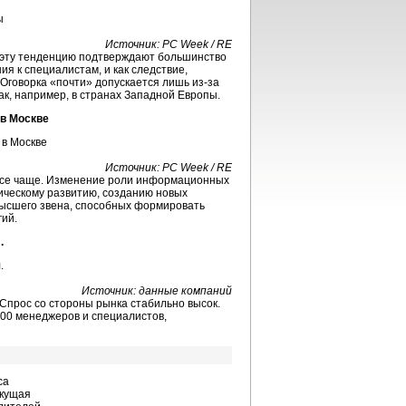
Источник: PC Week / RE
ы (эту тенденцию подтверждают большинство
я к специалистам, и как следствие,
. Оговорка «почти» допускается лишь
из-за
как, например, в странах Западной Европы.
в Москве
Источник: PC Week / RE
 все чаще. Изменение роли информационных
гическому развитию, созданию новых
высшего звена, способных формировать
ий.
.
Источник: данные компаний
Спрос со стороны рынка стабильно высок.
300 менеджеров и специалистов,
са
екущая