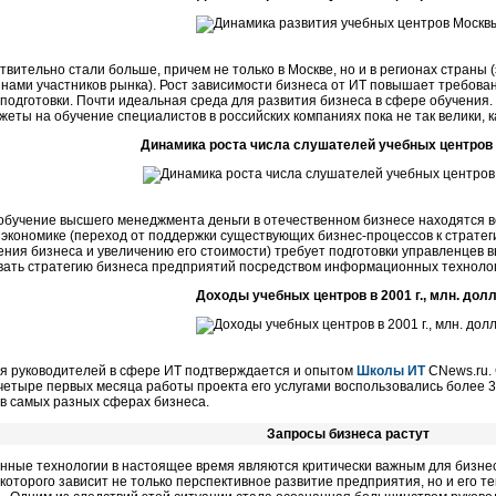
твительно стали больше, причем не только в Москве, но и в регионах стран
ами участников рынка). Рост зависимости бизнеса от ИТ повышает требовани
х подготовки. Почти идеальная среда для развития бизнеса в сфере обучения
джеты на обучение специалистов в российских компаниях пока не так велики, 
Динамика роста числа слушателей учебных центров 
 обучение высшего менеджмента деньги в отечественном бизнесе находятся
 экономике (переход от поддержки существующих бизнес-процессов к страте
ния бизнеса и увеличению его стоимости) требует подготовки управленцев 
вать стратегию бизнеса предприятий посредством информационных технолог
Доходы учебных центров в 2001 г., млн. долл
ия руководителей в сфере ИТ подтверждается и опытом
Школы ИТ
CNews.ru. 
а четыре первых месяца работы проекта его услугами воспользовались более 
в самых разных сферах бизнеса.
Запросы бизнеса растут
ные технологии в настоящее время являются критически важным для бизне
 которого зависит не только перспективное развитие предприятия, но и его т