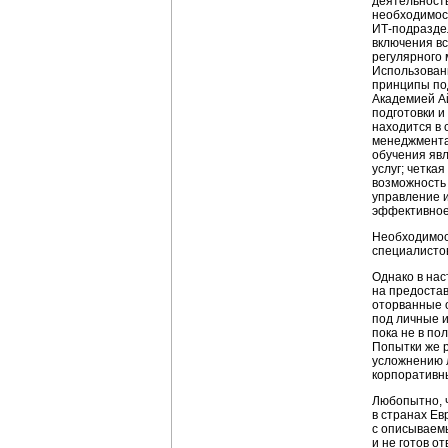
деятельность
необходимос
ИТ-под
разде
включения в
регулярного
Использован
принципы по
Академией А
подготовки и
находится в 
менеджмента
обучения явл
услуг; четка
возможность 
управление 
эффективное
Необходимос
специалистов
Однако в на
на предостав
оторванные 
под личные 
пока не в по
Попытки же 
усложнению л
корпоративн
Любопытно, ч
в странах Ев
с описываемы
и не готов о