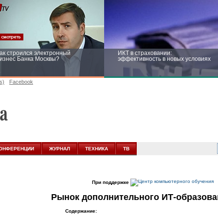
ак строился электронный
ИКТ в страховании:
изнес Банка Москвы?
эффективность в новых условиях
s)
Facebook
ейтинг CNewsInfrastructure 2015:
Информационная безопасность
риглашаем участвовать
бизнеса и госструктур: развитие в
новых условиях
ОНФЕРЕНЦИИ
ЖУРНАЛ
ТЕХНИКА
ТВ
При поддержке
Рынок дополнительного ИТ-образова
Содержание: