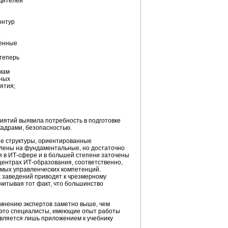
одителей
онтур
т
денные
 теперь
мам
ьных
ятия;
иятий выявила потребность в подготовке
кадрами, безопасностью.
ые структуры, ориентированные
елены на фундаментальные, но достаточно
 в ИТ-сфере и в большей степени заточены
ентрах ИТ-образования, соответственно,
имых управленческих компетенций.
 заведений приводят к чрезмерному
читывая тот факт, что большинство
 мнению экспертов заметно выше, чем
х это специалисты, имеющие опыт работы
является лишь приложением к учебнику