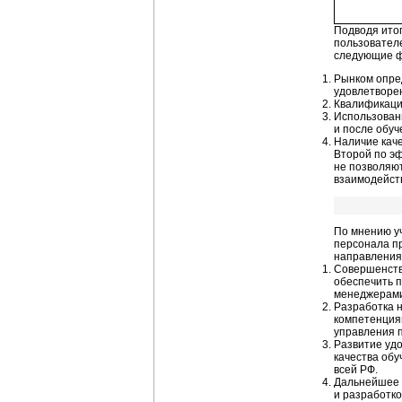
Подводя ито
пользовател
следующие ф
Рынком опре
удовлетворен
Квалификаци
Использовани
и после обуч
Наличие каче
Второй по э
не позволяют
взаимодейств
По мнению у
персонала п
направления
Совершенств
обеспечить п
менеджерами
Разработка 
компетенциям
управления 
Развитие удо
качества обу
всей РФ.
Дальнейшее ф
и разработк