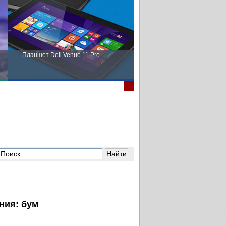
Планшет Dell Venue 11 Pro
Пора выбирать Fujitsu!
ния: бум