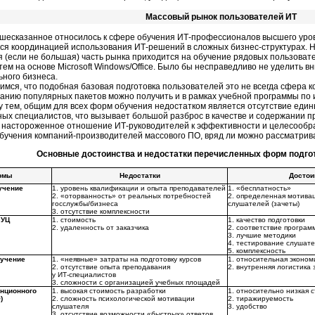
Массовый рынок пользователей ИТ
ышесказанное относилось к сфере обучения ИТ-профессионалов высшего уров
ся координацией использования ИТ-решений в сложных бизнес-структурах. Н
я (если не большая) часть рынка приходится на обучение рядовых пользова
ем на основе Microsoft Windows/Office. Было бы несправедливо не уделить 
ного бизнеса.
имся, что подобная базовая подготовка пользователей это не всегда сфера к
ванию популярных пакетов можно получить и в рамках учебной программы п
 тем, общим для всех форм обучения недостатком является отсутствие един
ых специалистов, что вызывает большой разброс в качестве и содержании п
 настороженное отношение ИТ-руководителей к эффективности и целесообра
учения компаний-производителей массового ПО, вряд ли можно рассматрива
Основные достоинства и недостатки перечисленных форм подго
рмы
Недостатки
Достои
учение
1. уровень квалификации и опыта преподавателей
1. «бесплатность»
2. «оторванность» от реальных потребностей
2. определенная мотивац
госслужбы/бизнеса
слушателей (зачеты)
3. отсутствие комплексности
 УЦ
1. cтоимость
1. качество подготовки
2. удаленность от заказчика
2. соответствие програм
3. лучшие методики
4. тестирование слушате
5. комплексность
бучение
1. «неявные» затраты на подготовку курсов
1. относительная эконом
2. отсутствие опыта преподавания
2. внутренняя логистика 
у
ИТ-специалистов
3. сложности с организацией учебных площадей
анционного
1. высокая стоимость разработки
1. относительно низкая 
)
2. сложность психологической мотивации
2. тиражируемость
слушателя
3. удобство
3. отсутствие возможности «быстрых» ответов