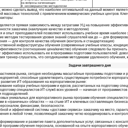
на вопросы начинающих
4. несовершенство методологии
г, можно сделать вывод, что наиболее оптимальной на данный момент явля
ей массовых технологий с привлечением коммерческих учебных центров. Клю
акторы:
деляется прямая зависимость между затратами УЦ на повышение эффективн
ности заказчика (наилучшие качество и методологии)
я и опыт преподавателей позволяют использовать учебное время наиболее 
е методик тестирования уровня знаний слушателей как до — для формирован
ения — для контроля качества обучения (контроль и стандартизация)
ственной инфраструктуры обучения (современные учебные классы, кондицио
ффективности (соотношение цена/качество) обучения следовало бы признат
 эффективно использовать ее в программах подготовки пользователей: дово
ия тренер-слушатель, что сегодняшними методиками удаленного обучения, к
Задачи завтрашнего дня
частников рынка, сегодня необходимы масштабные программы подготовки и 
редприятий, способные удовлетворить существующие потребности корпорати
 развития ИТ-образования на корпоративном рынке:
ование набора учебных программ и курсов, рассчитанных на подготовку спе
одготовку специалистов ИТ-служб всех уровней — начиная от программистов 
 подразделений.
новых уникальных для корпоративного рынка программ обучения специалист
и в «граничных» областях — на стыке ИТ и ключевых составляющих бизнеса: 
персоналом, финансами, безопасности.
бной и эффективной системы «доставки сервиса» заказчику на место, гаран
чения в любой точке, позволяющей заказчику четко координировать и контро
ормирование и развитие пакета дополнительных услуг, связанных с консалт
ой программ обучения персонала, основанной на опыте корпоративного обуч