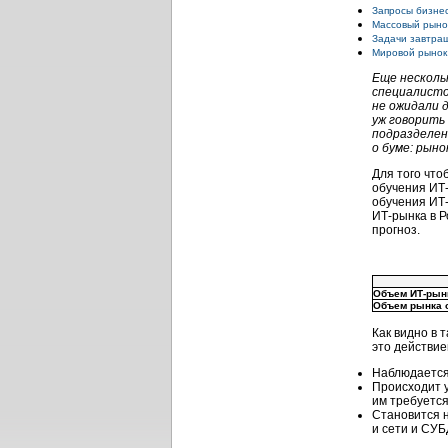
Запросы бизнес
Массовый рыно
Задачи завтра
Мировой рынок
Еще несколь
специалисто
не ожидали д
уж говорить
подразделен
о буме: рын
Для того что
обучения ИТ-
обучения ИТ-
ИТ-рынка в Р
прогноз.
Объем ИТ-рын
Объем рынка 
Как видно в 
это действие
Наблюдается 
Происходит 
им требуется
Становится 
и сети и СУБ