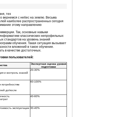
ня, тех
о вернемся с небес на землю. Весьма
телей наиболее распространенных сегодня
внимание этому направлению
оммерции. Так, основные навыки
о информатике классических непрофильных
ых стандартов на уровень знаний
рограмм обучения. Такая ситуация вызывает
зности вложений в такое обучение.
ть в качестве достаточных.
товки пользователей:
Экспертная оценка уровня
нства
подготовки
20-30%
ия и контроль знаний
60-100%
м потребностям
лей до/после
ичность
40-60%
затрат
стоимость эксплуатации
30-40%