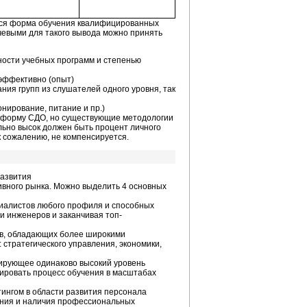
ется форма обучения квалифицированных
чевыми для такого вывода можно принять
ости учебных программ и степенью
эффективно (опыт)
ия групп из слушателей одного уровня, так
нирование, питание и пр.)
ь форму СДО, но существующие методологии
льно высок должен быть процент личного
 сожалению, не компенсируется.
развития
вного рынка. Можно выделить 4 основных
циалистов любого профиля и способных
и инженеров и заканчивая топ-
ов, обладающих более широкими
стратегического управления, экономики,
тирующее одинаково высокий уровень
лировать процесс обучения в масштабах
ингом в области развития персонала
ения и наличия профессиональных