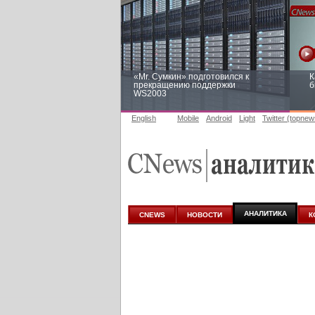
«Mr. Сумкин» подготовился к
К
прекращению поддержки
б
WS2003
English
Mobile
Android
Light
Twitter (topnew
Заоблачная оптимизация: как
Р
Faberlic изменил подход к
п
аналитике
АНАЛИТИКА
CNEWS
НОВОСТИ
К