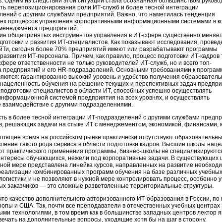
. Одним из следствий этой ситуации стала осознанная большинством руков
ть перепозиционирования роли ИТ-служб и более тесной интеграции
лений с другими службами предприятий. Важно, что наметилась тенденция
сех процессов управления корпоративными информационными системами в к
 менеджмента предприятий.
ие общепринятых инструментов управления в ИТ-сфере существенно меняе
дготовки и развития ИТ-специалистов. Как показывают исследования, прове
йТи, сегодня более 70% предприятий имеют или разрабатывают программы
 развития ИТ-персонала. Причем, как правило, процесс подготовки ИТ-кадров
сфере ответственности не только руководителей ИТ-служб, но и всего топ-
 предприятий и его
HR-под
разделений. Основными требованиями к програм
яются: гарантированно высокий уровень и удобство получения образовател
я нацеленность обучения на решение текущих и перспективных задач предпри
подготовки специалистов в области ИТ, способных успешно осуществлять
информационной системой предприятия на всех уровнях, и осуществлять
 взаимодействие с другими подразделениями.
ть в более тесной интеграции
ИТ-под
разделений с другими службами предпр
, решающих задачи на стыке ИТ с менеджементом, экономикой, финансами, 
стоящее время на российском рынке практически отсутствуют образовательн
ление такого рода сервиса в области подготовки кадров. Высшие школы нац
от практического применения программы, бизнес-школы не специализируются
интересы обучающихся, нежели под корпоративные задачи. В существующих ц
лной мере представлена линейка курсов, направленных на развитие необход
реализации комбинированных программ обучения на базе различных учебных
огистики и не позволяют в нужной мере контролировать процесс, особенно у
ых заказчиков — это сложные разветвленные территориальные структуры.
то качество дополнительного авторизованного ИТ-образования в России, по
ропы и США. Так, почти все преподаватели в отечественных учебных центра
ми технологиями, в том время как в большинстве западных центров лектор 
твечать на дополнительные вопросы, уходящие хотя бы на шаг в сторону.