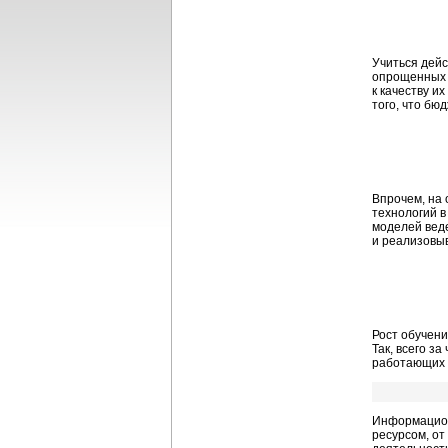
Учиться дейс
опрощенных н
к качеству и
того, что бю
Впрочем, на
технологий в
моделей веде
и реализовы
Рост обучен
Так, всего з
работающих 
Информацион
ресурсом, от