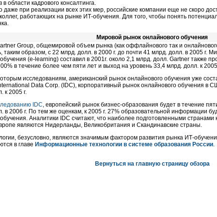
 в области кадрового консалтинга.
о даже при реализации всех этих мер, российские компании еще не скоро дос
коллег, работающих на рынке ИТ-обучения. Для того, чтобы понять потенциал
ка.
Мировой рынок онлайнового обучения
rtner Group, общемировой объем рынка (как оффлайнового так и онлайнового
, таким образом, с 22 млрд. долл. в 2000 г. до почти 41 млрд. долл. в 2005 г.
обучения (e-learning) составил в 2001г. около 2,1 млрд. долл. Gartner также 
00% в течение более чем пяти лет и выход на уровень 33,4 млрд. долл. к 2005
оторым исследованиям, американский рынок онлайнового обучения уже сост
nternational Data Corp. (IDC), корпоративный рынок онлайнового обучения в 
. к 2005 г.
следованию IDC
, европейский рынок бизнес-образования будет в течение пяти
л. в 2006 г. По тем же оценкам, к 2005 г. 27% образовательной информации б
обучения. Аналитики IDC считают, что наиболее подготовленными странами 
Европе являются Нидерланды, Великобритания и Скандинавские страны.
логии, безусловно, являются значимым фактором развития рынка ИТ-обучени
ются в главе
Информационные технологии в системе образования России
.
Вернуться на главную страницу обзора