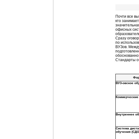
Почти все в
кто занимает
значительна
офисных сист
образователь
Сразу оговор
по использо
ВУЗов. Между
подготовленн
обоснованно
Стандарты об
Фо
ВУЗ-овское об
Коммерческие
Внутреннее о
Система дист
обучения (СДО