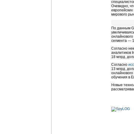
специалистов
Очевидно, чт
европейских 
мирового рын
По данным Ga
увеличиваясь
онлайнового 
сегмента — 1
Согласно нек
аналитиков I
18 млрд. долл
Согласно
ис
13 млрд. дол
онлайнового 
обучения в 
Новые техно
рассматрива