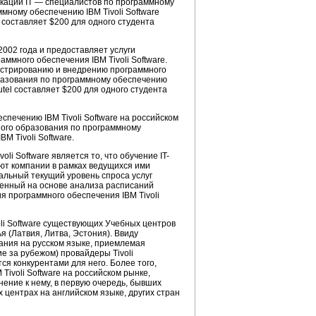
кации IT — специалистов по программному
ммному обеспечению IBM Tivoli Software
составляет $200 для одного студента
2002 года и предоставляет услуги
много обеспечения IBM Tivoli Software.
истрированию и внедрению программного
образования по программному обеспечению
tel составляет $200 для одного студента
печению IBM Tivoli Software на российском
нного образования по программному
M Tivoli Software.
i Software является то, что обучение IT-
яют компании в рамках ведущихся ими
еальный текущий уровень спроса услуг
ченный на основе анализа расписаний
я программного обеспечения IBM Tivoli
li Software существующих Учебных центров
 (Латвия, Литва, Эстония). Ввиду
ания на русском языке, приемлемая
е за рубежом) провайдеры Tivoli
я конкурентами для него. Более того,
ivoli Software на российском рынке,
ение к нему, в первую очередь, бывших
 центрах на английском языке, других стран