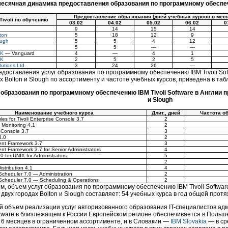
есячная динамика предоставления образования по программному обеспече
Предоставление образования (дней учебных курсов в меся
Tivoli по обучению
03.02
04.02
05.02
06.02
0
9
14
15
14
ton
5
18
12
9
ough
5
5
4
12
5
5
—
—
UK
— Vanguard
4
—
4
1
UK
2
5
2
5
lutions Ltd.
3
24
26
—
доставления услуг образования по программному обеспечению IBM Tivoli Soft
ах Bolton и Slough по ассортименту и частоте учебных курсов, приведена в таб
образования по программному обеспечению IBM Tivoli Software в Англии пр
и Slough
Наименование учебного курса
Длит., дней
Частота об
es for Tivoli Enterprise Console 3.7
2
d Monitoring 4.1
2
e Console 3.7
3
4.0
2
ent Framework 3.7
3
nt Framework 3.7 for Senior Administrators
4
.0 for UNIX for Administrators
5
2
istribution 4.1
4
 Scheduler 7.0 — Administration
2
 Scheduler 7.0 — Scheduling & Operations
2
м, объем услуг образования по программному обеспечению IBM Tivoli Softwa
 в двух городах Bolton и Slough составляет: 54 учебных курса в год общей про
 объем реализации услуг авторизованного образования IT-специалистов а
oftware в близлежащем к России Европейском регионе обеспечивается в Поль
 в 6 месяцев в ограниченном ассортименте, и в Словакии —
IBM Slovakia
— в с