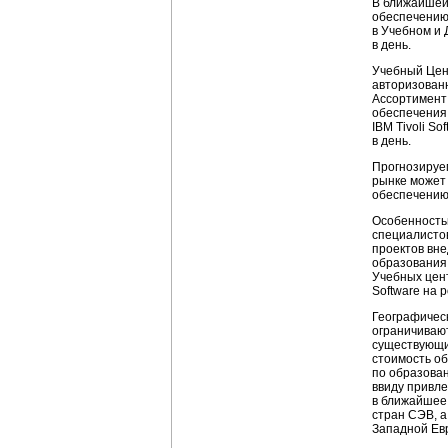
В ближайшей
обеспечению 
в Учебном и 
в день.
Учебный Цен
авторизованн
Ассортимент
обеспечения 
IBM Tivoli S
в день.
Прогнозируем
рынке может
обеспечению 
Особенностью
специалистов
проектов вне
образования 
Учебных цент
Software на 
Географическ
ограничивают
существующи
стоимость об
по образован
ввиду привле
в ближайшее 
стран СЭВ, а
Западной Евр