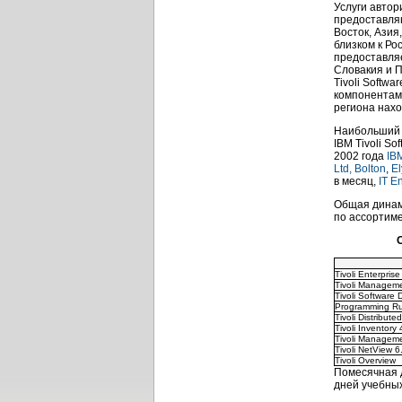
Услуги автор
предоставля
Восток, Ази
близком к Ро
предоставляе
Словакия и П
Tivoli Softw
компонентам 
региона нахо
Наибольший 
IBM Tivoli S
2002 года
IB
Ltd, Bolton
,
El
в месяц,
IT E
Общая динами
по ассортиме
Tivoli Enterpris
Tivoli Managem
Tivoli Software D
Programming Rul
Tivoli Distribute
Tivoli Inventory 
Tivoli Manageme
Tivoli NetView 6
Tivoli Overview
Помесячная д
дней учебных