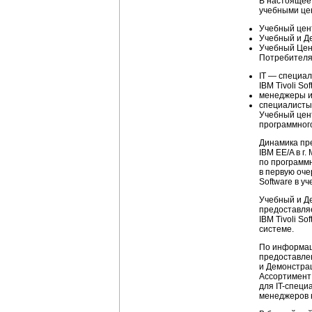
В настоящее 
учебными це
Учебный цен
Учебный и Д
Учебный Цен
Потребителям
IT — специал
IBM Tivoli So
менеджеры и
специалисты 
Учебный це
программного
Динамика пре
IBM EE/A в г
по программн
в первую оче
Software в у
Учебный и Д
предоставля
IBM Tivoli S
системе.
По информаци
предоставлен
и Демонстрац
Ассортимент 
для IT-специ
менеджеров 