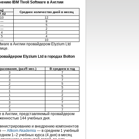
нию IBM Tivoli Software в Англии
ц)
Среднее количество дней в месяц
7.02
10
12
—
9
—
5
—
2
4
2
5
4
—
10
ware в Англии провайдером Elyzium Ltd
лице.
овайдером Elyzium Ltd в городах Bolton
разования, (раз/5 мес.)
В среднем в год
3
7
2
5
3
7
2
5
2
5
1
2
1
2
1
2
3
7
2
5
3
7
re в Англии, представляемый провайдером
тяженностью 144 учебных дня.
дминистрированию и внедрению компонентов
ше —
Altkom Akademia
— в среднем 1 учебный
реднем
1–2
учебных курса (4 дня) в месяц