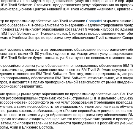
 перспективе планируется предоставление услуг по тестированию и сертифи
IBM Tivoli Software. Стоимость предоставления услуг образования по програ
Демонстрационном Центре Решений IBM Tivoli компании «Авикомп Сервисез» 
тр по программному обеспечению Tivoli компании
Computel
открылся в июне 
ого образования IT-специалистам по внедрению и администрированию програм
 предоставляемых услуг образования составляет 9 учебных курсов по админ
IBM Tivoli Software для IT-специалистов. Стоимость предоставления услуг 
oftware в Учебном Центре по программному обеспечению Tivoli компании Compu
ый уровень спроса услуг авторизованного образования по программному обес
 составить около
40–50
учебных курсов в год. Ассортимент услуг авторизова
IBM Tivoli Software будет включать учебные курсы по основным компонентам IB
 российского рынка услуг образования по программному обеспечению IBM Tivol
 заказчиков администрированию компонентов IBM Tivoli Software осуществл
дрения компонентов IBM Tivoli Software. Поэтому, можно предполагать, что р
по программному обеспечению IBM Tivoli Software несколько выше, чем полу
ров, и находится в прямо пропорциональной зависимости от рынка внедрени
российских предприятиях.
ие границы рынка услуг образования по программному обеспечению IBM Tivo
ся русскоговорящими странами: Россией, странами СНГ и дальнего Зарубежья
х особенностей российского рынка услуг образования (требование преподав
учения, а также неспособность потенциальных студентов оплачивать обучени
ию, расположенные в близлежащем к России европейском регионе, не являютс
кательности стоимости услуг образования по программному обеспечению IBM T
время возможно ожидать расширение его географических границ и присоедин
 затем, при предоставлении возможности преподавания в российских учебных
опы, Азии и Ближнего Востока.