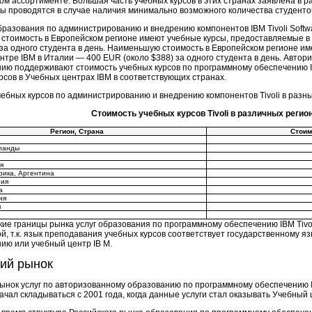
ом ассортименте. Большая часть учебных курсов в этих странах заявлена в ра
ы проводятся в случае наличия минимально возможного количества студенто
разования по администрированию и внедрению компонентов IBM Tivoli Softwa
стоимость в Европейском регионе имеют учебные курсы, предоставляемые в
 за одного студента в день. Наименьшую стоимость в Европейском регионе 
нтре IBM в Италии — 400 EUR (около $388) за одного студента в день. Автор
ию поддерживают стоимость учебных курсов по программному обеспечению IBM 
рсов в Учебных центрах IBM в соответствующих странах.
ебных курсов по администрированию и внедрению компонентов Tivoli в разны
Стоимость учебных курсов Tivoli в различных регио
Регион, Страна
Стоим
ланды
я
рика, Аргентина
ния
а
ия
я
ие границы рынка услуг образования по программному обеспечению IBM Tivoli
й, т.к. язык преподавания учебных курсов соответствует государственному язы
ию или учебный центр IB M.
ий рынок
ынок услуг по авторизованному образованию по программному обеспечению I
ачал складываться с 2001 года, когда данные услуги стал оказывать Учебный ц