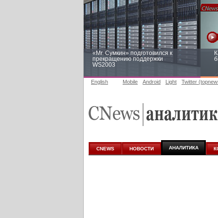
«Mr. Сумкин» подготовился к
К
прекращению поддержки
б
WS2003
English
Mobile
Android
Light
Twitter (topnew
Заоблачная оптимизация: как
Р
Faberlic изменил подход к
п
аналитике
АНАЛИТИКА
CNEWS
НОВОСТИ
К