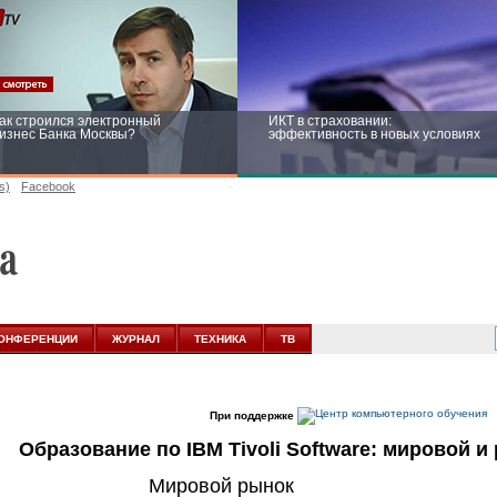
ак строился электронный
ИКТ в страховании:
изнес Банка Москвы?
эффективность в новых условиях
s)
Facebook
ейтинг CNewsInfrastructure 2015:
Информационная безопасность
риглашаем участвовать
бизнеса и госструктур: развитие в
новых условиях
ОНФЕРЕНЦИИ
ЖУРНАЛ
ТЕХНИКА
ТВ
При поддержке
Образование по IBM Tivoli Software: мировой 
Мировой рынок