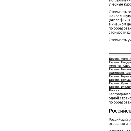
в ограниченн
учебные курс
Стоимость об
Наибольшую 
(около $570)
в Учебном це
по образован
стоимости ку
Стоимость уч
Европа, Англия
Европа, Нидер
Америка, США
Европа, Бельги
Латинская Аме
Европа, Герма
Европа, Польш
Европа, Франц
Европа, Итали
Россия
Географическ
одной страно
по образован
Российск
Российский р
отраслью и н