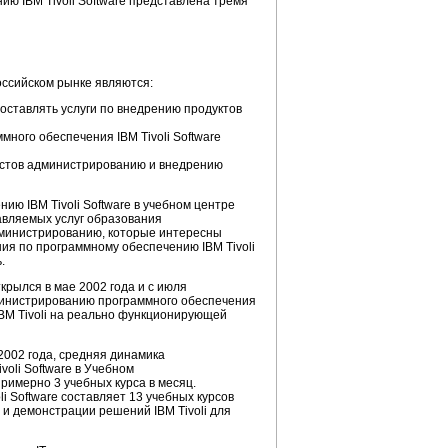
ю IBM Tivoli Software представлена тремя
оссийском рынке являются:
оставлять услуги по внедрению продуктов
много обеспечения IBM Tivoli Software
истов администрированию и внедрению
ю IBM Tivoli Software в учебном центре
тавляемых услуг образования
министрированию, которые интересны
ния по программному обеспечению IBM Tivoli
.
ткрылся в мае 2002 года и с июля
дминистрированию программного обеспечения
IBM Tivoli на реально функционирующей
2002 года, средняя динамика
oli Software в Учебном
римерно 3 учебных курса в месяц.
 Software составляет 13 учебных курсов
 и демонстрации решений IBM Tivoli для