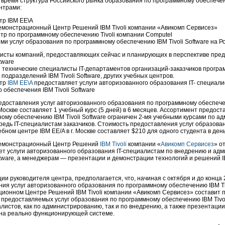
время структура Российского рынка образования по программному обеспечени
нтрами:
тр IBM EE\A
емонстрационный Центр Решений IBM Tivoli компании «Авикомп Сервисез»
тр по программному обеспечению Tivoli компании Computel
и услуг образования по программному обеспечению IBM Tivoli Software на Р
исты компаний, предоставляющих сейчас и планирующих в перспективе пред
ftware
 технические специалисты IT-департаментов
организаций-за
казчиков програм
подразделений IBM Tivoli Software, других учебных центров.
нтр
IBM EE\A
предоставляет услуги авторизованного образования IT- специал
 обеспечения IBM Tivoli Software
доставления услуг авторизованного образования по программному обеспечени
. Москве составляет 1 учебный курс (5 дней) в 6 месяцев. Ассортимент предос
ому обеспечению IBM Tivoli Software ограничен
2-мя
учебными курсами по ад
редь IT-специалистам заказчиков. Стоимость предоставления услуг образова
чебном центре IBM EE/A в г. Москве составляет $210 для одного студента в день
емонстрационный Центр Решений
IBM Tivoli
компании «
Авикомп Сервисез
» о
ет услуги авторизованного образования IT-специалистам по внедрению и а
oftware, а менеджерам — презентации и демонстрации технологий и решений 
и руководителя центра, предполагается, что, начиная с октября и до конца 
ия услуг авторизованного образования по программному обеспечению IBM Tiv
ионном Центре Решений IBM Tivoli компании «Авикомп Сервисез» составит п
предоставляемых услуг образования по программному обеспечению IBM Tivoli
алистов, как по администрированию, так и по внедрению, а также презентации
на реально функционирующей системе.