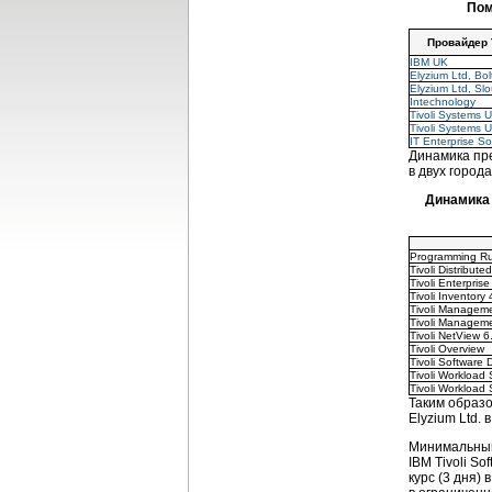
Пом
Провайдер 
IBM UK
Elyzium Ltd, Bol
Elyzium Ltd, Sl
Intechnology
Tivoli Systems 
Tivoli Systems 
IT Enterprise So
Динамика пре
в двух город
Динамика 
Programming Rul
Tivoli Distribute
Tivoli Enterpris
Tivoli Inventory 
Tivoli Managem
Tivoli Manageme
Tivoli NetView 6
Tivoli Overview
Tivoli Software D
Tivoli Workload
Tivoli Workload
Таким образо
Elyzium Ltd.
Минимальный
IBM Tivoli S
курс (3 дня)