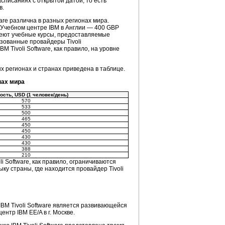
списаниях с открытой датой, то есть
в.
re различна в разных регионах мира.
 Учебном центре IBM в Англии — 400 GBP
имеют учебные курсы, предоставляемые
изованные провайдеры Tivoli
Tivoli Software, как правило, на уровне
х регионах и странах приведена в таблице.
нах мира
ость, USD (1 человек/день)
570
533
500
465
450
450
430
430
388
210
 Software, как правило, ограничиваются
ку страны, где находится провайдер Tivoli
BM Tivoli Software является развивающейся
ентр IBM EE/A в г. Москве.