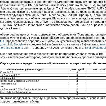
изованного образования IT-специалистов администрированию и внедрению ком
ют Учебные центры IBM, расположенные во всех регионах мира (США, Канада
я, Африка) и авторизованные провайдеры Tivoli по образованию (TIVOLI AU
ссии регионе (Европа и Средний Восток) авторизованное образование по прог
тся в следующих странах: Англия, Нидерланды, Бельгия, Франция, Германия
ольша. Как правило, учебные центры IBM во всех странах предоставляют пол
are, а авторизованные партнеры Tivoli по образованию предоставляют ограни
IBM Tivoli Software. Наибольшее количество провайдеров Tivoli по образован
дится в Англии.
объем реализации услуг авторизованного образования IT-специалистов адм
oftware в близлежащем к России Европейском регионе обеспечивается в Англи
M UK
предоставляет в среднем
4–6
учебных курсов в месяц, а авторизованные
yzium Ltd, Slough
— в среднем
5–8
учебных курсов в месяц в 2 филиалах,
Inte
nterprise Solutions Ltd.
— в среднем
4–8
учебных курса в месяц,
Tivoli Systems 
ка предоставления услуг образования по программному обеспечению IBM Tiv
нту и частоте учебных курсов, пользующихся наибольшим спросом, приведен
Общая динамика предоставления образования по программному обеспечению
Наименование учебного курса
Длит., дней
Частота об
e Console 3.7
3
ent Framework 3.7
3
istribution 4.1
4
es for Tivoli Enterprise Console 3.7
2
d Monitoring 4.1
2
4.0
2
nt Framework 3.7 for Senior Administrators
4
.0 for UNIX for Administrators
5
2
инамика предоставления услуг образования по программному обеспечению IBM
 курсов приведена в таблице.