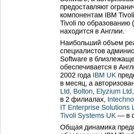
предоставляют ограни
компонентам IBM Tivol
Tivoli по образованию 
находится в Англии.
Наибольший объем реа
специалистов админис
Software в близлежащ
обеспечивается в Анг
2002 года
IBM UK
пред
в месяц, а авторизова
Ltd, Bolton
,
Elyzium Ltd
в 2 филиалах,
Intechno
IT Enterprise Solutions 
Tivoli Systems UK
— в 
Общая динамика предо