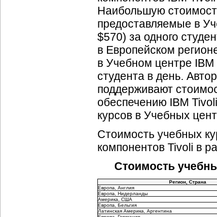
Наибольшую стоимость
предоставляемые в Уч
$570) за одного студе
в Европейском регион
в Учебном центре IBM 
студента в день. Авто
поддерживают стоимос
обеспечению IBM Tivoli
курсов в Учебных цент
Стоимость учебных ку
компонентов Tivoli в 
Стоимость учебных
Регион, Страна
Европа, Англия
Европа, Нидерланды
Америка, США
Европа, Бельгия
Латинская Америка, Аргентина
Европа, Германия