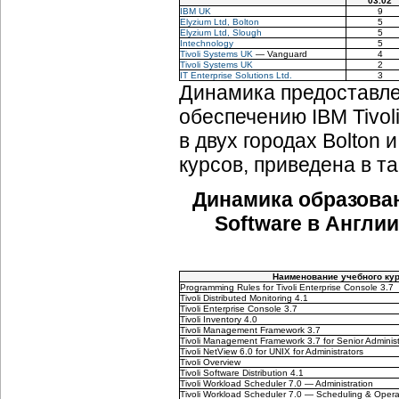
03.02
IBM UK
9
Elyzium Ltd, Bolton
5
Elyzium Ltd, Slough
5
Intechnology
5
Tivoli Systems UK
— Vanguard
4
Tivoli Systems UK
2
IT Enterprise Solutions Ltd.
3
Динамика предоставле
обеспечению IBM Tivoli
в двух городах Bolton 
курсов, приведена в т
Динамика образован
Software в Англии
Наименование учебного ку
Programming Rules for Tivoli Enterprise Console 3.7
Tivoli Distributed Monitoring 4.1
Tivoli Enterprise Console 3.7
Tivoli Inventory 4.0
Tivoli Management Framework 3.7
Tivoli Management Framework 3.7 for Senior Administ
Tivoli NetView 6.0 for UNIX for Administrators
Tivoli Overview
Tivoli Software Distribution 4.1
Tivoli Workload Scheduler 7.0 — Administration
Tivoli Workload Scheduler 7.0 — Scheduling & Opera