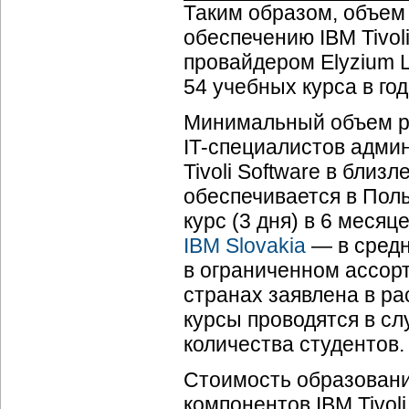
Таким образом, объем
обеспечению IBM Tivol
провайдером Elyzium Lt
54 учебных курса в го
Минимальный объем ре
IT-специалистов адми
Tivoli Software в бли
обеспечивается в По
курс (3 дня) в 6 меся
IBM Slovakia
— в сред
в ограниченном ассорт
странах заявлена в ра
курсы проводятся в с
количества студентов.
Стоимость образован
компонентов IBM Tivol