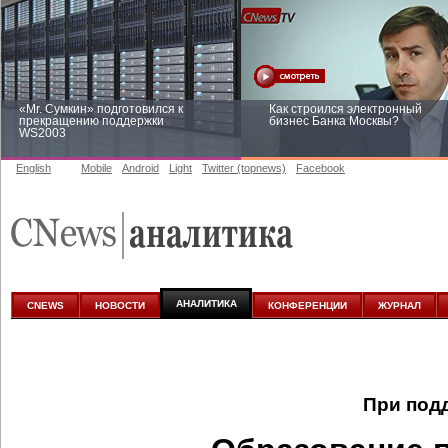
«Mr. Сумкин» подготовился к
Как строился электронный
прекращению поддержки
бизнес Банка Москвы?
WS2003
English
Mobile
Android
Light
Twitter (topnews)
Facebook
Заоблачная оптимизация: как
Рейтинг CNewsInfrastructure 20
Faberlic изменил подход к
приглашаем участвовать
аналитике
АНАЛИТИКА
CNEWS
НОВОСТИ
КОНФЕРЕНЦИИ
ЖУРНАЛ
При под