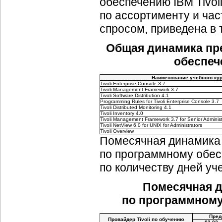
обеспечению IBM Tivol
по ассортименту и ча
спросом, приведена в 
Общая динамика пр
обеспече
Наименование учебного ку
Tivoli Enterprise Console 3.7
Tivoli Management Framework 3.7
Tivoli Software Distribution 4.1
Programming Rules for Tivoli Enterprise Console 3.7
Tivoli Distributed Monitoring 4.1
Tivoli Inventory 4.0
Tivoli Management Framework 3.7 for Senior Administ
Tivoli NetView 6.0 for UNIX for Administrators
Tivoli Overview
Помесячная динамика 
по программному обесп
по количеству дней уч
Помесячная д
по программному 
Пред
Провайдер Tivoli по обучению