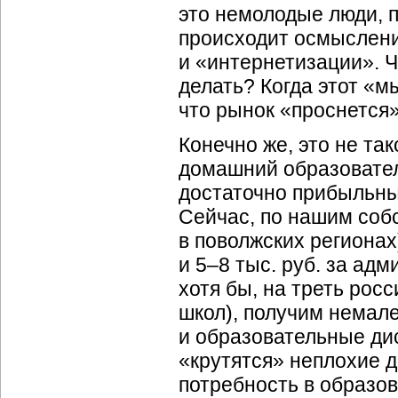
это немолодые люди, 
происходит осмыслен
и «интернетизации». Ч
делать? Когда этот «м
что рынок «проснется»
Конечно же, это не та
домашний образовател
достаточно прибыльный
Сейчас, по нашим соб
в поволжских регионах
и
5–8
тыс. руб. за адм
хотя бы, на треть росс
школ), получим немале
и образовательные дис
«крутятся» неплохие де
потребность в образова