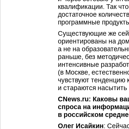
квалификации. Так что
достаточное количест
программные продукты
Существующие же сейч
ориентированы на до
а не на образовательн
раньше, без методичес
интенсивные разработк
(в Москве, естественн
чувствуют тенденцию 
и стараются насытить
CNews.ru: Каковы ва
спроса на информац
в российском средн
Олег Исайкин
: Сейча