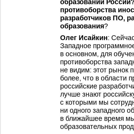
образовании России?
противоборства ино
разработчиков ПО, р
образования
?
Олег Исайкин
: Сейча
Западное программное
в основном, для обуч
противоборства запад
не видим: этот рынок 
более, что в области 
российские разработч
лучше знают российску
с которыми мы сотруд
ни одного западного о
в ближайшее время мы
образовательных прод