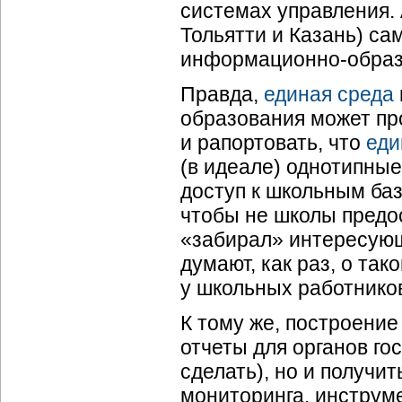
системах управления. 
Тольятти и Казань) са
информационно-образо
Правда,
единая среда
образования может про
и рапортовать, что
еди
(в идеале) однотипны
доступ к школьным баз
чтобы не школы предо
«забирал» интересующ
думают, как раз, о та
у школьных работнико
К тому же, построение
отчеты для органов гос
сделать), но и получи
мониторинга, инструме