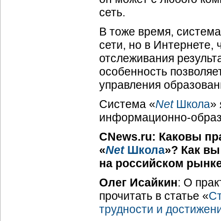
сеть.
В тоже время, систем
сети, но в Интернете, 
отслеживания результа
особенность позволяет
управления образовани
Система «
Net
Школа
»
информационно-образ
CNews.ru: Каковы пр
«
Net
Школа
»? Как в
на российском рынк
Олег Исайкин
: О пра
прочитать в статье «
С
трудности и достижен