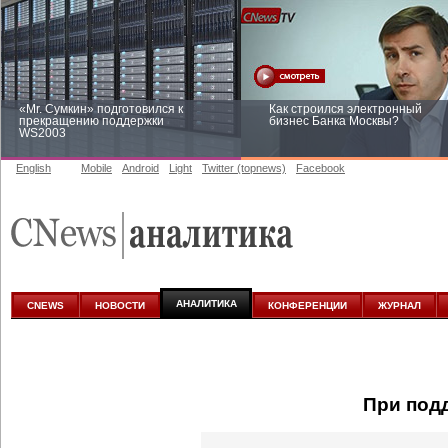
«Mr. Сумкин» подготовился к
Как строился электронный
прекращению поддержки
бизнес Банка Москвы?
WS2003
English
Mobile
Android
Light
Twitter (topnews)
Facebook
Заоблачная оптимизация: как
Рейтинг CNewsInfrastructure 20
Faberlic изменил подход к
приглашаем участвовать
аналитике
АНАЛИТИКА
CNEWS
НОВОСТИ
КОНФЕРЕНЦИИ
ЖУРНАЛ
При под