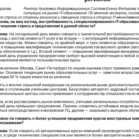
Ректор Академии Информационных Систем Елена Федорова по
ситуации на рынке IT-образования. По мнению эксперта, осн
ст спроса со стороны регионов и смещение спроса в сторону IT-менеджмен
акова, на ваш взгляд, востребованность специализированного IT-образова
тношение спроса и предложения в данной области?
рова
: На сегодняшний день можно говорить о значительной востребованности
редь с ростом сегмента IT-услуг и во вторую — с интеграцией информационн
и общества. Можно говорить, по крайней мере, о трех сегментах образовател
 и повышение квалификации технических специалистов высокого уровня (ав
 обеспечение и т.д.). Второй сегмент — повышение квалификации менеджер
ний день управление предприятием требует высокой компетенции в любой сфе
равлением являются пользовательские курсы.
м регионе (Москва, Санкт-Петербург) по нашим оценкам спрос примерно рав
ан. Основная тенденция рынка образовательных услуг — заметное возрастан
рядка 60 % наших клиентов из регионов.
ить о вполне серьезной конкуренции на региональном рынке дополнительно
и и столичными учебными центрами. Безусловно авторитет, кадровый состав
региональные центры охотно привлекают к сотрудничеству специалистов из м
м, если рассматривать рынок комплексно, учитывая региональных потребител
ний день превышает предложение. Причем, сложились устойчивые модели раб
ться непосредственно в московском УЦ, другим — заказывать выездное обуче
ожно ли говорить о более успешном продвижении курсов иностранных ко
рограммами?
рова
: Если говорить об авторизованных курсах компаний производителей (таких к
о, в среде технических специалистов они являются более авторитетными и 