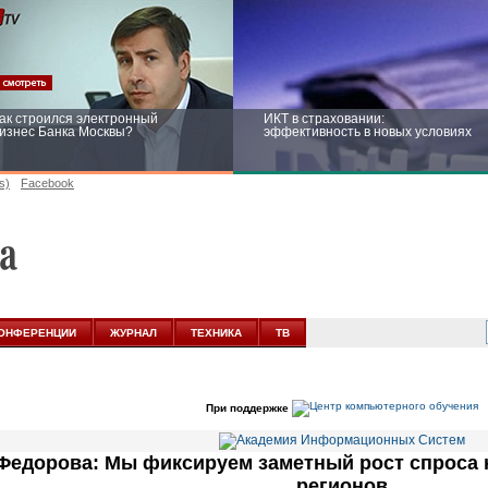
ак строился электронный
ИКТ в страховании:
изнес Банка Москвы?
эффективность в новых условиях
s)
Facebook
ейтинг CNewsInfrastructure 2015:
Информационная безопасность
риглашаем участвовать
бизнеса и госструктур: развитие в
новых условиях
ОНФЕРЕНЦИИ
ЖУРНАЛ
ТЕХНИКА
ТВ
При поддержке
Федорова: Мы фиксируем заметный рост спроса
регионов