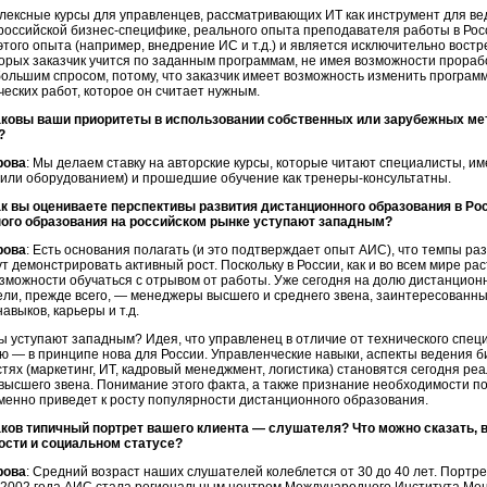
лексные курсы для управленцев, рассматривающих ИТ как инструмент для вед
российской бизнес-специфике, реального опыта преподавателя работы в Рос
этого опыта (например, внедрение ИС и т.д.) и является исключительно вос
торых заказчик учится по заданным программам, не имея возможности прорабо
ольшим спросом, потому, что заказчик имеет возможность изменить программ
ческих работ, которое он считает нужным.
аковы ваши приоритеты в использовании собственных или зарубежных ме
?
рова
: Мы делаем ставку на авторские курсы, которые читают специалисты, и
(или оборудованием) и прошедшие обучение как тренеры-консультатны.
ак вы оцениваете перспективы развития дистанционного образования в Р
ого образования на российском рынке уступают западным?
рова
: Есть основания полагать (и это подтверждает опыт АИС), что темпы р
ут демонстрировать активный рост. Поскольку в России, как и во всем мире ра
зможности обучаться с отрывом от работы. Уже сегодня на долю дистанцион
ели, прежде всего, — менеджеры высшего и среднего звена, заинтересованн
авыков, карьеры и т.д.
ы уступают западным? Идея, что управленец в отличие от технического спе
 — в принципе нова для России. Управленческие навыки, аспекты ведения б
тях (маркетинг, ИТ, кадровый менеджмент, логистика) становятся сегодня р
ысшего звена. Понимание этого факта, а также признание необходимости по
менно приведет к росту популярности дистанционного образования.
аков типичный портрет вашего клиента — слушателя? Что можно сказать, в 
сти и социальном статусе?
рова
: Средний возраст наших слушателей колеблется от 30 до 40 лет. Портрет