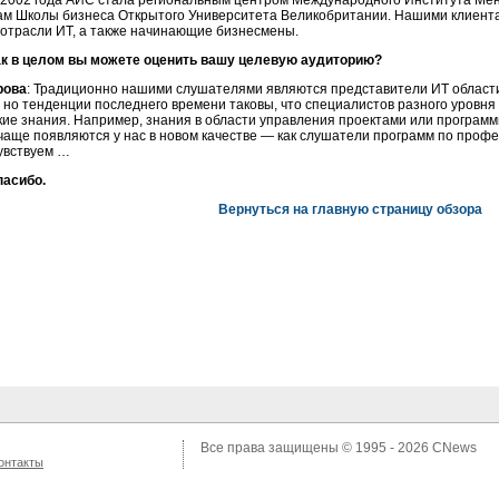
е 2002 года АИС стала региональным центром Международного Института М
ам Школы бизнеса Открытого Университета Великобритании. Нашими клиент
 отрасли ИТ, а также начинающие бизнесмены.
ак в целом вы можете оценить вашу целевую аудиторию?
рова
: Традиционно нашими слушателями являются представители ИТ области
 но тенденции последнего времени таковы, что специалистов разного уровня
кие знания. Например, знания в области управления проектами или програм
 чаще появляются у нас в новом качестве — как слушатели программ по про
увствуем …
пасибо.
Вернуться на главную страницу обзора
Все права защищены © 1995 - 2026
CNews
онтакты