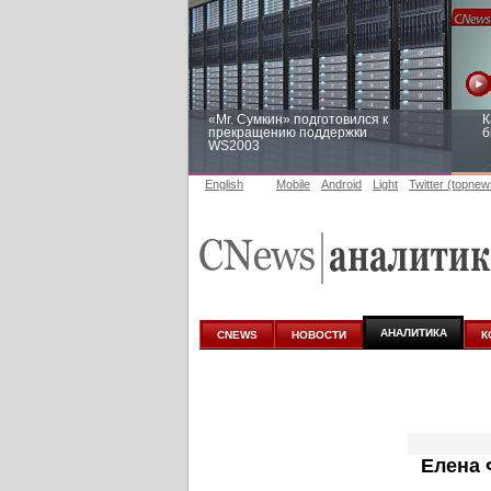
«Mr. Сумкин» подготовился к
К
прекращению поддержки
б
WS2003
English
Mobile
Android
Light
Twitter (topnew
Заоблачная оптимизация: как
Р
Faberlic изменил подход к
п
аналитике
АНАЛИТИКА
CNEWS
НОВОСТИ
К
Елена 