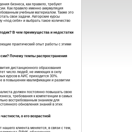
ения бизнеса, как правило, требуют
сии. Как правило именно аккумуляция
требованным учебным материалом. Также это
тать свои задачи. Авторские курсы
у «под себя» и выбрать такое количество
тодик? В чем преимущества и недостатки
меющие практический опыт работы с этими
оссии? Почему темпы распространения
азвития дистанционного образования
стет число людей, не имеющих в силу
ных курсов в АИС приходится 30%.
ые в повышении квалификации и развитии
циалиста должен постоянно повышать свою
изнеса, требования к компетенции в самых
еально востребованным знанием для
стоянного обновления знаний в этих
частности, о его возрастной
 нашего клиента меняется, в связи с тем,