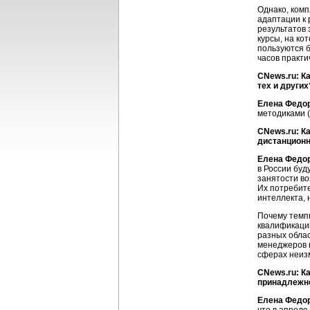
Однако, комп
адаптации к 
результатов 
курсы, на ко
пользуются б
часов практи
CNews.ru: К
тех и других
Елена Федо
методиками 
CNews.ru: К
дистанционн
Елена Федо
в России буд
занятости во
Их потребит
интеллекта, н
Почему темп
квалификацию
разных облас
менеджеров в
сферах неиз
CNews.ru: К
принадлежно
Елена Федо