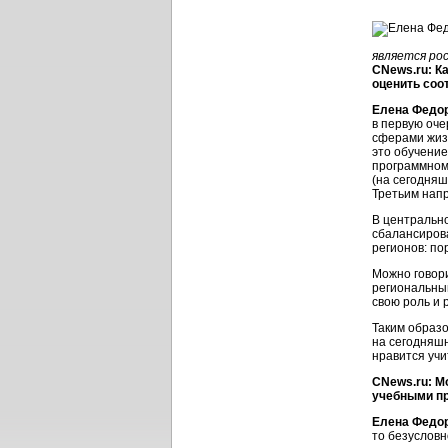
является ро
CNews.ru: К
оценить соо
Елена Федо
в первую оче
сферами жизн
это обучение
программному
(на сегодняш
Третьим нап
В центрально
сбалансиров
регионов: по
Можно говор
региональным
свою роль и 
Таким образо
на сегодняш
нравится учи
CNews.ru: М
учебными п
Елена Федо
то безусловн