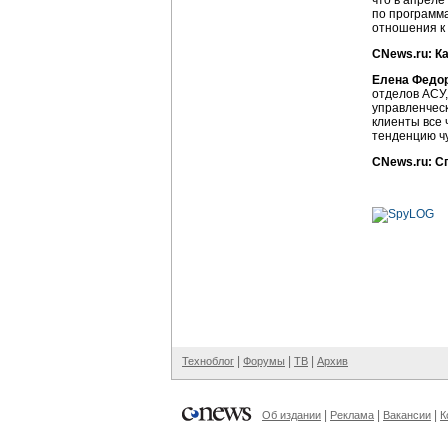
что в апрел
по программ
отношения к
CNews.ru: К
Елена Федо
отделов АСУ,
управленчес
клиенты все
тенденцию ч
CNews.ru: С
|
|
|
Техноблог
Форумы
ТВ
Архив
|
|
|
Об издании
Реклама
Вакансии
К