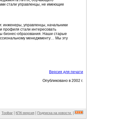
енеджмента ЛИНК, обучающего
ами стали управленцы, не имеющие
: инженеры, управленцы, начальники
 и профиля стали интересовать
мы бизнес-образования. Наши старые
фессиональному менеджменту… Мы эту
Версия для печати
Опубликовано в 2002 г.
|
|
|
Toolbar
КПК-версия
Подписка на новости