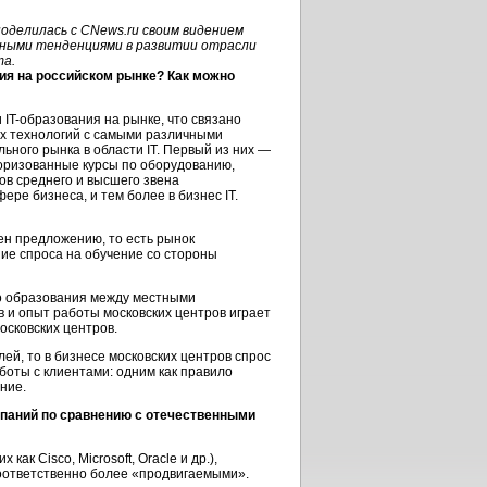
делилась с CNews.ru своим видением
овными тенденциями в развитии отрасли
та.
ния на российском рынке? Как можно
 IT-образования на рынке, что связано
ых технологий с самыми различными
ьного рынка в области IT. Первый из них —
торизованные курсы по оборудованию,
ов среднего и высшего звена
ре бизнеса, и тем более в бизнес IT.
ен предложению, то есть рынок
ие спроса на обучение со стороны
го образования между местными
 и опыт работы московских центров играет
осковских центров.
ей, то в бизнесе московских центров спрос
оты с клиентами: одним как правило
ние.
мпаний по сравнению с отечественными
ак Cisco, Microsoft, Oracle и др.),
соответственно более «продвигаемыми».