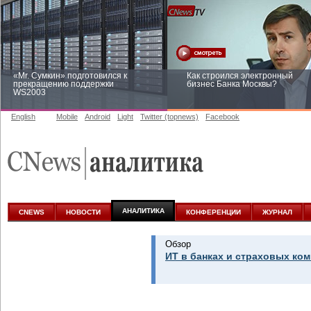
«Mr. Сумкин» подготовился к
Как строился электронный
прекращению поддержки
бизнес Банка Москвы?
WS2003
English
Mobile
Android
Light
Twitter (topnews)
Facebook
Заоблачная оптимизация: как
Рейтинг CNewsInfrastructure 20
Faberlic изменил подход к
приглашаем участвовать
аналитике
АНАЛИТИКА
CNEWS
НОВОСТИ
КОНФЕРЕНЦИИ
ЖУРНАЛ
Обзор
ИТ в банках и страховых ком