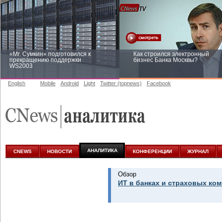
«Mr. Сумкин» подготовился к
Как строился электронный
прекращению поддержки
бизнес Банка Москвы?
WS2003
English
Mobile
Android
Light
Twitter (topnews)
Facebook
Заоблачная оптимизация: как
Рейтинг CNewsInfrastructure 20
Faberlic изменил подход к
приглашаем участвовать
аналитике
АНАЛИТИКА
CNEWS
НОВОСТИ
КОНФЕРЕНЦИИ
ЖУРНАЛ
Обзор
ИТ в банках и страховых ком