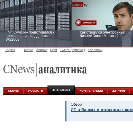
«Mr. Сумкин» подготовился к
Как строился электронный
прекращению поддержки
бизнес Банка Москвы?
WS2003
English
Mobile
Android
Light
Twitter (topnews)
Facebook
Заоблачная оптимизация: как
Рейтинг CNewsInfrastructure 20
Faberlic изменил подход к
приглашаем участвовать
аналитике
АНАЛИТИКА
CNEWS
НОВОСТИ
КОНФЕРЕНЦИИ
ЖУРНАЛ
Обзор
ИТ в банках и страховых ком