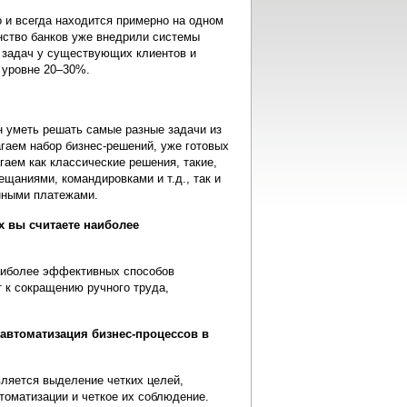
 и всегда находится примерно на одном
инство банков уже внедрили системы
 задач у существующих клиентов и
 уровне 20–30%.
 уметь решать самые разные задачи из
агаем набор бизнес-решений, уже готовых
аем как классические решения, такие,
щаниями, командировками и т.д., так и
енными платежами.
х вы считаете наиболее
наиболее эффективных способов
 к сокращению ручного труда,
автоматизация бизнес-процессов в
ляется выделение четких целей,
томатизации и четкое их соблюдение.