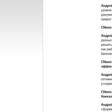
Андре
уровне
докуме
прирос
CNews
Андре
разных
решать
как ра
банков
CNews:
эффек
Андре
оптими
ускоре
CNews:
банка
Андре
сформи