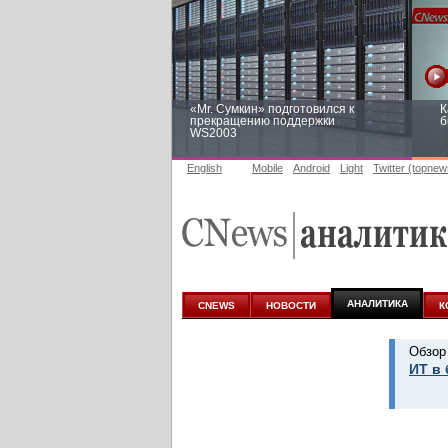
«Mr. Сумкин» подготовился к
К
прекращению поддержки
б
WS2003
English
Mobile
Android
Light
Twitter (topnew
Заоблачная оптимизация: как
Р
Faberlic изменил подход к
п
аналитике
АНАЛИТИКА
CNEWS
НОВОСТИ
К
Обзор
ИТ в 