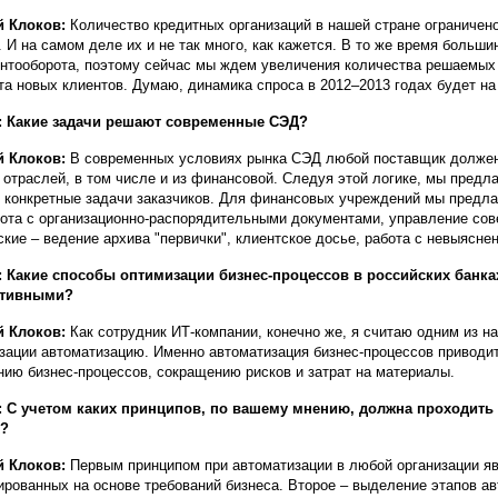
й Клоков:
Количество кредитных организаций в нашей стране ограничено
. И на самом деле их и не так много, как кажется. В то же время больш
нтооборота, поэтому сейчас мы ждем увеличения количества решаемых
та новых клиентов. Думаю, динамика спроса в 2012–2013 годах будет на
: Какие задачи решают современные СЭД?
й Клоков:
В современных условиях рынка СЭД любой поставщик должен
 отраслей, в том числе и из финансовой. Следуя этой логике, мы предл
 конкретные задачи заказчиков. Для финансовых учреждений мы предлаг
бота с организационно-распорядительными документами, управление сове
ские – ведение архива "первички", клиентское досье, работа с невыясн
 Какие способы оптимизации бизнес-процессов в российских банка
тивными?
й Клоков:
Как сотрудник ИТ-компании, конечно же, я считаю одним из 
зации автоматизацию. Именно автоматизация бизнес-процессов приводит
нию бизнес-процессов, сокращению рисков и затрат на материалы.
 С учетом каких принципов, по вашему мнению, должна проходить 
х?
й Клоков:
Первым принципом при автоматизации в любой организации яв
рованных на основе требований бизнеса. Второе – выделение этапов ав