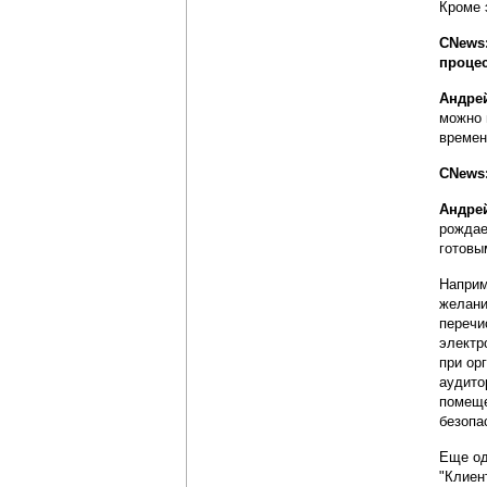
Кроме 
CNews:
проце
Андре
можно 
времен
CNews
Андре
рождае
готовы
Наприм
желани
перечи
электр
при ор
аудито
помеще
безопа
Еще од
"Клиен