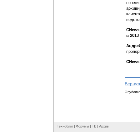
по кли
архиви
клиент
ведетс
CNews:
в 2013
Андре
пропор
CNews:
Вернут
Опубликов
Техноблог
|
Форумы
|
ТВ
|
Архив