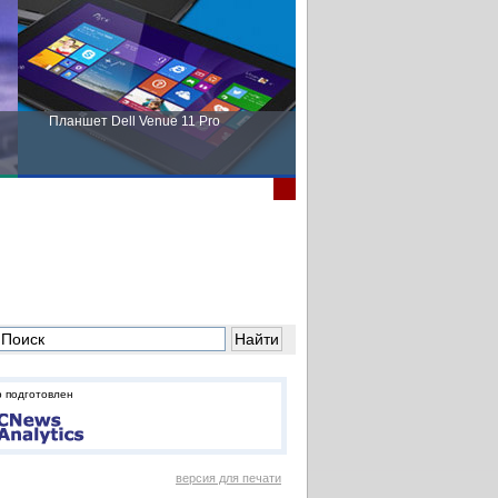
Планшет Dell Venue 11 Pro
Пора выбирать Fujitsu!
 подготовлен
версия для печати