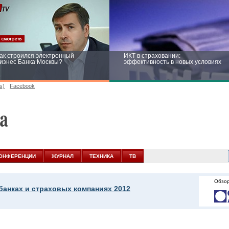
ак строился электронный
ИКТ в страховании:
изнес Банка Москвы?
эффективность в новых условиях
s)
Facebook
ейтинг CNewsInfrastructure 2015:
Информационная безопасность
риглашаем участвовать
бизнеса и госструктур: развитие в
новых условиях
ОНФЕРЕНЦИИ
ЖУРНАЛ
ТЕХНИКА
ТВ
Обзор
банках и страховых компаниях 2012