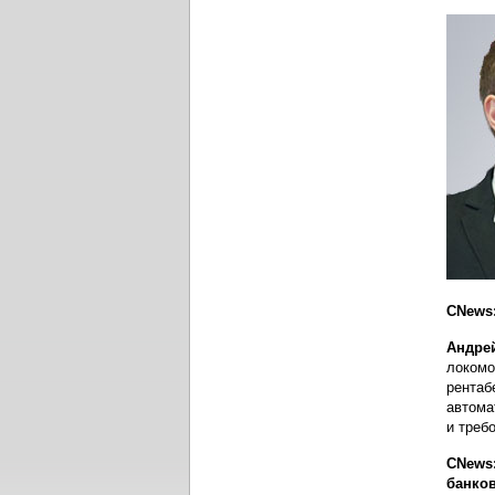
CNews:
Андре
локомо
рентаб
автома
и треб
CNews:
банко