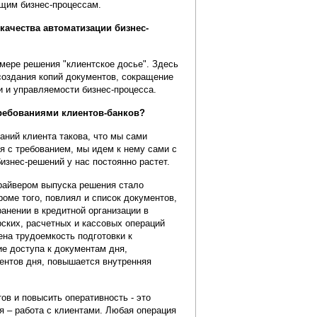
ющим бизнес-процессам.
качества автоматизации бизнес-
мере решения "клиентское досье". Здесь
создания копий документов, сокращение
и и управляемости бизнес-процесса.
ребованиями клиентов-банков?
аний клиента такова, что мы сами
ся с требованием, мы идем к нему сами с
изнес-решений у нас постоянно растет.
Драйвером выпуска решения стало
оме того, повлиял и список документов,
анении в кредитной организации в
ских, расчетных и кассовых операций
ена трудоемкость подготовки к
е доступа к документам дня,
нтов дня, повышается внутренняя
ов и повысить оперативность - это
я – работа с клиентами. Любая операция