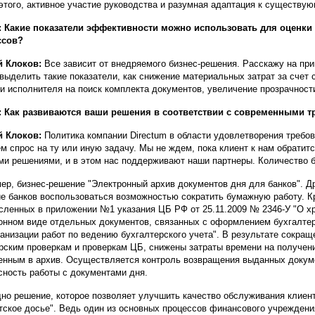
этого, активное участие руководства и разумная адаптация к существу
 Какие показатели эффективности можно использовать для оценки 
ссов?
й Клоков:
Все зависит от внедряемого бизнес-решения. Расскажу на при
выделить такие показатели, как снижение материальных затрат за счет 
и исполнителя на поиск комплекта документов, увеличение прозрачност
: Как развиваются ваши решения в соответствии с современными т
й Клоков:
Политика компании Directum в области удовлетворения требов
м спрос на ту или иную задачу. Мы не ждем, пока клиент к нам обратит
ми решениями, и в этом нас поддерживают наши партнеры. Количество б
ер, бизнес-решение "Электронный архив документов дня для банков". 
е банков воспользоваться возможностью сократить бумажную работу. Кр
сленных в приложении №1 указания ЦБ РФ от 25.11.2009 № 2346-У "О хр
онном виде отдельных документов, связанных с оформлением бухгалтер
ганизации работ по ведению бухгалтерского учета". В результате сокращ
рским проверкам и проверкам ЦБ, снижены затраты времени на получени
нным в архив. Осуществляется контроль возвращения выданных докуме
сность работы с документами дня.
но решение, которое позволяет улучшить качество обслуживания клиент
тское досье". Ведь один из основных процессов финансового учреждени