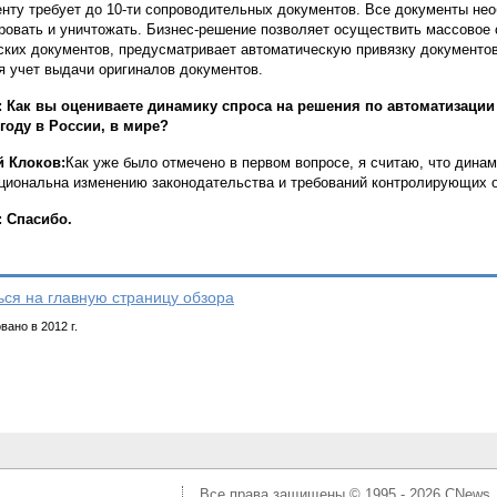
енту требует до 10-ти сопроводительных документов. Все документы нео
ровать и уничтожать. Бизнес-решение позволяет осуществить массовое 
ских документов, предусматривает автоматическую привязку документов
я учет выдачи оригиналов документов.
 Как вы оцениваете динамику спроса на решения по автоматизации
 году в России, в мире?
й Клоков:
Как уже было отмечено в первом вопросе, я считаю, что дина
циональна изменению законодательства и требований контролирующих ор
 Спасибо.
ься на главную страницу обзора
ано в 2012 г.
Все права защищены © 1995 - 2026
CNews