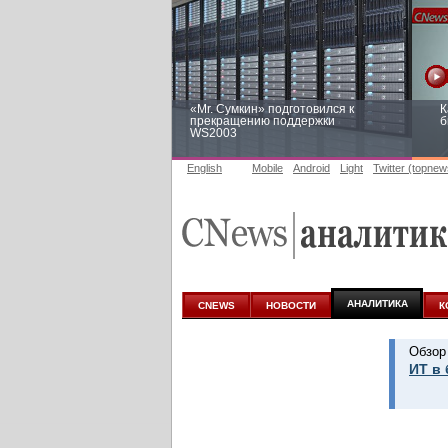
«Mr. Сумкин» подготовился к
К
прекращению поддержки
б
WS2003
English
Mobile
Android
Light
Twitter (topnew
Заоблачная оптимизация: как
Р
Faberlic изменил подход к
п
аналитике
АНАЛИТИКА
CNEWS
НОВОСТИ
К
Обзор
ИТ в 