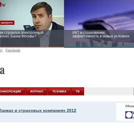
ак строился электронный
ИКТ в страховании:
изнес Банка Москвы?
эффективность в новых условиях
s)
Facebook
ейтинг CNewsInfrastructure 2015:
Информационная безопасность
риглашаем участвовать
бизнеса и госструктур: развитие в
новых условиях
ОНФЕРЕНЦИИ
ЖУРНАЛ
ТЕХНИКА
ТВ
Обзор
банках и страховых компаниях 2012