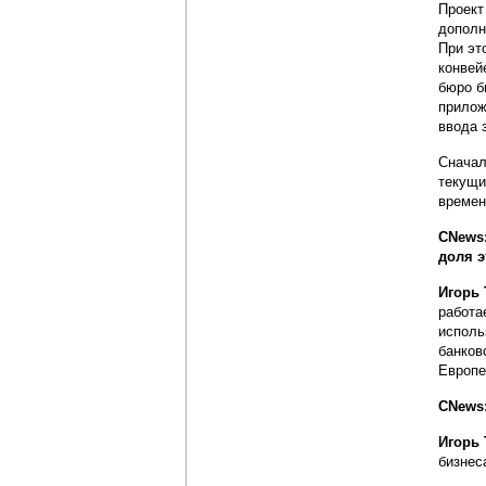
Проект
дополн
При эт
конвей
бюро б
прилож
ввода 
Сначал
текущи
времен
СNews
доля э
Игорь
работа
исполь
банков
Европе
СNews:
Игорь
бизнес