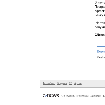
В июле
Програ
эффект
Банку 
На тек
получи
CNews:
Верн
Опубли
Техноблог
|
Форумы
|
ТВ
|
Архив
Об издании
|
Реклама
|
Вакансии
|
К