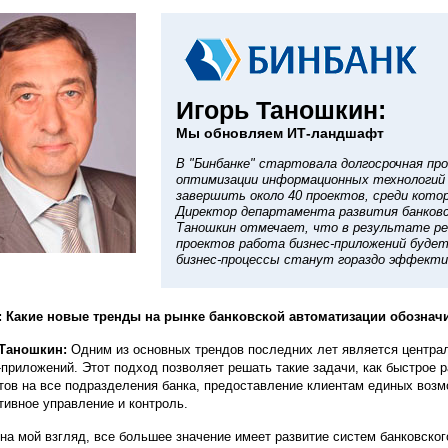
Игорь Таношкин:
Мы обновляем ИТ-ландшафт
В "Бинбанке" стартовала долгосрочная пр
оптимизации информационных технологий б
завершить около 40 проектов, среди кото
Директор департамента развития банковск
Таношкин отмечает, что в результате ре
проектов работа бизнес-приложений буде
бизнес-процессы станут гораздо эффекти
 Какие новые тренды на рынке банковской автоматизации обознач
 Таношкин:
Одним из основных трендов последних лет является централ
-приложений. Этот подход позволяет решать такие задачи, как быстрое 
тов на все подразделения банка, предоставление клиентам единых возмо
ивное управление и контроль.
 на мой взгляд, все большее значение имеет развитие систем банковско