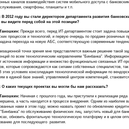
онных каналов взаимодействия систем мобильного доступа с банковскими
служивания, смартфоны, планшеты и т.п.
 В 2012 году вы стали директором департамента развития банковск
 вы видите перед собой на этой позиции?
 Таношкин:
Прежде всего, перед ИТ-департаментом стоит задача повыш
ских процессов и технологий, и первую очередь по продаже розничных пр
задача перехода на новую АБС, соответствующую современным тенденц
низационной точки зрения мне представляется важным решение такой за
енций по всем технологическим направлениям "Бинбанка". Информацион
т источников информации и множество функционально связанных ИТ-про
ов, которые сопровождаются как силами собственных специалистов, та
 В этих условиях консолидация технологической информации по вендорс
ям в единой базе знаний, управляемой центром компетенций, становится
 О каких текущих проектах вы могли бы нам рассказать?
 Таношкин:
Начиная с прошлого года, мы приступили к реализации ряда 
вершена, а часть находится в процессе внедрения. Одним из наиболее в
ованных нами в этом году, можно назвать проект по обновлению кредитн
 "Бинбанка" по обслуживанию физических лиц, запустить новый для банк
сах, обновить фронтальную технологическую платформу и в целом опт
ованию для последующего развития.