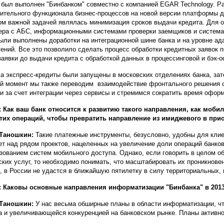
 был выполнен "Бинбанком" совместно с компанией EGAR Technology. Р
ительного функционала бизнес-процессов на новой версии платформы д
ом важной задачей являлась минимизация сроков выдачи кредита. Для 
ера с АБС, информационными системами проверки заемщиков и систем
ыли выполнены доработки на интеграционной шине банка и на уровне а
ений. Все это позволило сделать процесс обработки кредитных заявок 
заявки до выдачи кредита с обработкой данных в процессинговой и бэк-
а экспресс-кредиты были запущены в московских отделениях банка, зат
й момент мы также переводим взаимодействие фронтального решения с
и за счет интеграции через сервисы и стремимся сократить время офор
:
Как ваш банк относится к развитию такого направления, как моб
тих операций, чтобы превратить направление из имиджевого в при
 Таношкин:
Такие платежные инструменты, безусловно, удобны для клие
ет над рядом проектов, нацеленных на увеличение доли операций банко
зованием систем мобильного доступа. Однако, если говорить в целом о
ских услуг, то необходимо понимать, что масштабировать их проникновен
, в России не удастся в ближайшую пятилетку в силу территориальных, 
 Каковы основные направления информатизации "Бинбанка" в 2013
 Таношкин:
У нас весьма обширные планы в области информатизации, ч
а и увеличивающейся конкуренцией на банковском рынке. Планы активн