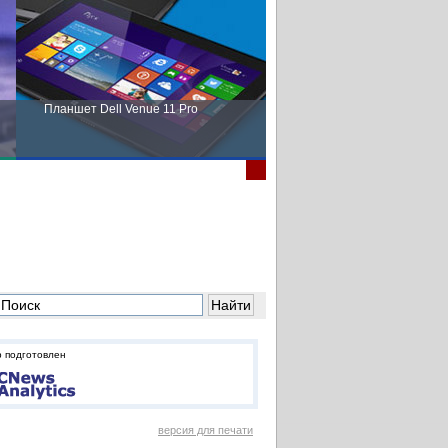
Планшет Dell Venue 11 Pro
Пора выбирать Fujitsu!
 подготовлен
версия для печати