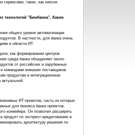
 сервисами, таких, как киоски
их технологий "Бинбанка". Какие
ения общего уровня автоматизации
одуктов. В частности, для банка очень
иям в области ИТ.
дачи, как формирование центров
ная среда банка объединяет около
дуктов от российских и зарубежных
к и командами внешних поставщиков
ким продуктам и интеграционным
 актуальной.
значимых ИТ-проектов, часть из которых
ажных для бизнеса банка проектов,
ого конвейера. Он позволил расширить
а продукт по экспресс-кредитованию в
имизировать архитектуру решения по