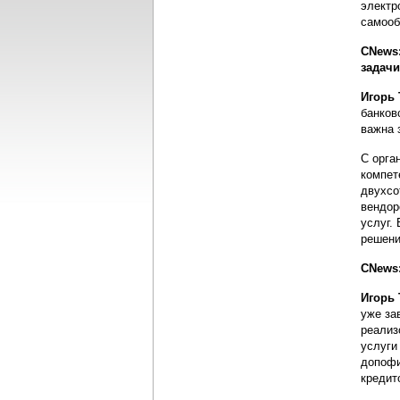
электр
самооб
СNews:
задачи
Игорь
банков
важна 
С орга
компет
двухсо
вендор
услуг.
решени
СNews:
Игорь
уже за
реализ
услуги
допофи
кредит