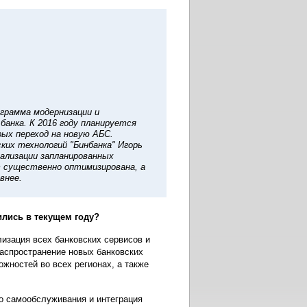
ограмма модернизации и
анка. К 2016 году планируется
рых переход на новую АБС.
их технологий "Бинбанка" Игорь
ализации запланированных
т существенно оптимизирована, а
внее.
ились в текущем году?
изация всех банковских сервисов и
распространение новых банковских
жностей во всех регионах, а также
го самообслуживания и интеграция