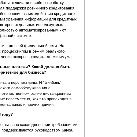
аботы включали в себя разработку
ля поддержки розничного кредитования.
обеспечения взаимодействия кредитного
ами хранения информации для кредитных
даптеров отдельных используемых
полностью автоматизированным - от
офисной системах.
ем – по всей филиальной сети. На
 процессингом в режим реального
мления экспресс-кредита до минимума.
ильные платежи? Какой должна быть
оритетное для бизнеса?
нта и перспективны. И "Бинбанк"
вского самообслуживания с
б отечественном рынке дистанционных
ие повсеместно, как это происходит в
ментальных и прочих причин.
 году?
то вызвано каждодневными требованиями
о поддерживаются руководством банка.