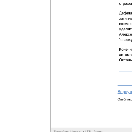
страхо
Дефици
затяги
ежемес
уделят
Алексе
"сверх
Конечн
автома
Оксаны
Вернут
Опубликов
Техноблог
|
Форумы
|
ТВ
|
Архив