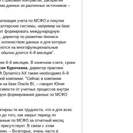
 страховых контрактах, раскрытия
ма данных из различных источников –
матизации учета по МСФО и покупке
алтерские системы, например на базе
ожет формировать международную
в
, директор по развитию бизнеса
м количеством данных и для которых
руются на многофункциональные
я обычно длится 4–8 месяцев".
ее 4–6 месяцев. В конечном счете, сроки
сея Курочкина
, директор практики
ft Dynamics AX также необходимо 6–9
ой компании. "Сейчас в компании
 на базе Oracle BI, – говорит Юлия
симости от учетных процессов внутри
ку для формирования данных по МСФО
терны те же трудности, что и для всех
до того, как закрыт период по
данные по МСФО за отчетный месяц
присутствует. В связи с этим
ин. – Во-вторых, очень часто в