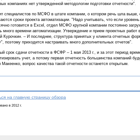
вых компаниях нет утвержденной методологии подготовки отчетности".
т специалистов по МСФО в штате компании, о котором речь шла выше, 
ваются сроки проекта автоматизации. "Надо учитывать, что если уровен
ячно готовится в Excel, отдел МСФО крупной компании постоянно загру
ь много времени автоматизации. Утверждение и прием проектных работ в
й Курочкин. – И последнее, структура принятых у клиента отчетных фо
у", поэтому приходится настраивать много дополнительных отчетов".
ый срок сдачи отчетности в ФСФР – 1 мая 2013 г., и за этот период вре
тизировать учет, а потому первая отчетность большинства компаний бу
 Макеенко, вопрос качества такой отчетности останется открытым.
ься на главную страницу обзора
ано в 2012 г.