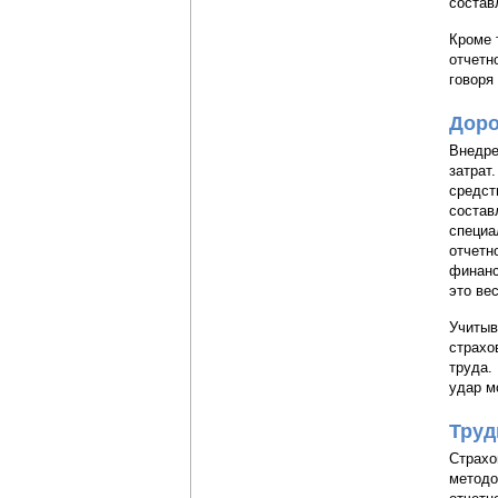
состав
Кроме 
отчетн
говоря
Доро
Внедре
затрат
средст
состав
специа
отчетн
финанс
это ве
Учитыв
страхо
труда.
удар м
Труд
Страхо
методо