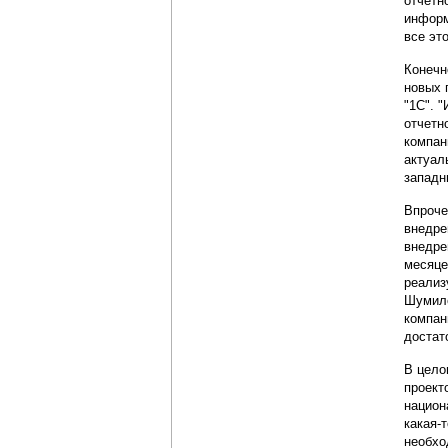
отчетн
информ
все эт
Конечн
новых 
"1С". 
отчетн
компан
актуал
западн
Впроче
внедре
внедре
месяце
реализ
Шумило
компан
достат
В цело
проект
национ
какая-
необхо