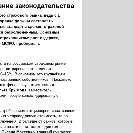
ение законодательства
го страхового рынка, ведь с 1
 порядке должны составлять
ые стандарты сделает страховой
тся безболезненным. Основные
 страховщикам: рост издержек,
о МСФО, проблемы с
сти на российском страховом рынке
арегистрированных в едином
 10–15%. В основном это крупнейшие
 иностранных собственников. "Насколько
яют финансовую отчетность в
льга Крымова
, заместитель
овили первую консолидированную
 требованиями акционеров, иностранных
ь его справедливую стоимость, то по
ключения. В отличие от банков, которые
ли на эти цели только один год.
м
Оксана Макеенко
, главный бухгалтер