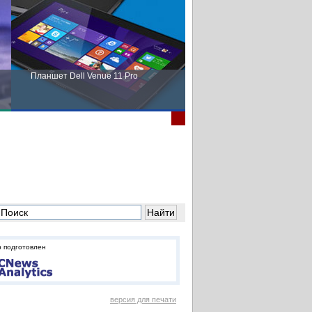
Планшет Dell Venue 11 Pro
Пора выбирать Fujitsu!
 подготовлен
версия для печати