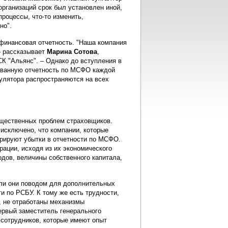
организаций срок был установлен иной,
процессы, что-то изменить,
но".
 финансовая отчетность. "Наша компания
 – рассказывает
Марина Сотова
,
К "Альянс". – Однако до вступления в
рованную отчетность по МСФО каждой
гулятора распространяются на всех
ущественных проблем страховщиков.
исключено, что компании, которые
рируют убытки в отчетности по МСФО.
ации, исходя из их экономического
одов, величины собственного капитала,
 ли они поводом для дополнительных
и по РСБУ. К тому же есть трудности,
, не отработаны механизмы
первый заместитель генерального
 сотрудников, которые имеют опыт