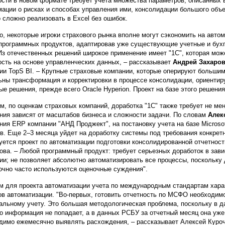
ости в новом формате требует учета множества параметров, описанных в
ации о рисках и способах управления ими, консолидации большого объе
о сложно реализовать в Excel без ошибок.
о, некоторые игроки страхового рынка вполне могут сэкономить на авто
программных продуктов, адаптировав уже существующие учетные и бухг
"Из отечественных решений широкое применение имеет "1С", которая м
ость на основе управленческих данных, – рассказывает
Андрей Захаро
ии TopS BI. – Крупные страховые компании, которые оперируют больши
ьны трансформация и корректировки в процессе консолидации, ориенти
ые решения, прежде всего Oracle Hyperion. Проект на базе этого решени
м, по оценкам страховых компаний, доработка "1С" также требует не мен
ния зависят от масштабов бизнеса и сложности задачи. По словам
Алек
ния ERP компании "АНД Проджект", на постановку учета на базе Microso
в. Еще 2–3 месяца уйдет на доработку системы под требования конкретн
уется проект по автоматизации подготовки консолидированной отчетности
ва. – Любой программный продукт: требует серьезных доработок в зави
ии; не позволяет абсолютно автоматизировать все процессы, посколь
очно часто используются оценочные суждения".
м для проекта автоматизации учета по международным стандартам харак
ов автоматизации. "Во-первых, готовить отчетность по МСФО необходимо 
альному учету. Это большая методологическая проблема, поскольку в 
то информация не попадает, а в данных РСБУ за отчетный месяц она уже 
димо ежемесячно выявлять расхождения, – рассказывает Алексей Курочк