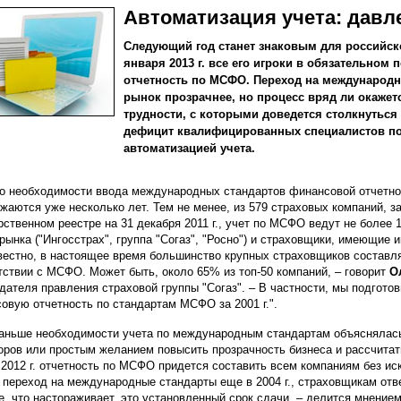
Автоматизация учета: давл
Следующий год станет знаковым для российско
января 2013 г. все его игроки в обязательном
отчетность по МСФО. Переход на международн
рынок прозрачнее, но процесс вряд ли окаже
трудности, с которыми доведется столкнуться
дефицит квалифицированных специалистов п
автоматизацией учета.
о необходимости ввода международных стандартов финансовой отчетно
жаются уже несколько лет. Тем не менее, из 579 страховых компаний, з
рственном реестре на 31 декабря 2011 г., учет по МСФО ведут не более
 рынка ("Ингосстрах", группа "Согаз", "Росно") и страховщики, имеющие
вестно, в настоящее время большинство крупных страховщиков составл
тствии с МСФО. Может быть, около 65% из топ-50 компаний, – говорит
О
дателя правления страховой группы "Согаз". – В частности, мы подгот
овую отчетность по стандартам МСФО за 2001 г.".
аньше необходимости учета по международным стандартам объяснялась
оров или простым желанием повысить прозрачность бизнеса и рассчитат
 2012 г. отчетность по МСФО придется составить всем компаниям без ис
 переход на международные стандарты еще в 2004 г., страховщикам отве
е, что настораживает, это установленный срок сдачи, – делится мнение