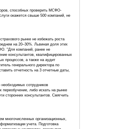
иторов, способных проверить МСФО-
слуги окажется свыше 500 компаний, не
страхового рынке не избежать роста
реднем на 20–30%. Львиная доля этих
О. "Для компаний, ранее не
ение консультантов, квалифицированных
х процессов, а также на аудит
титель генерального директора по
тавить отчетность на 3 отчетные даты,
о необходимых сотрудников
х переобучение, либо искать на рынке
ги сторонних консультантов. Смягчить
ем многочисленных организационных,
нформатизации учета. Подготовка