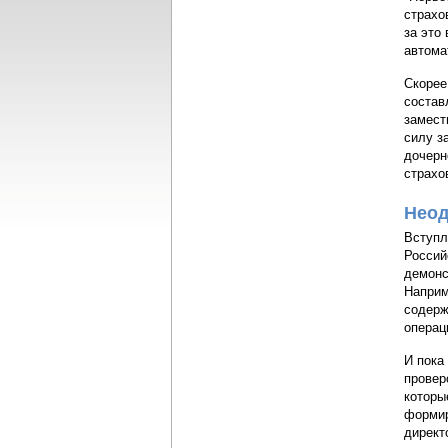
страхо
за это
автома
Скорее
состав
замест
силу з
дочерн
страхо
Неод
Вступл
Россий
демонс
Наприм
содерж
операц
И пока
провер
которы
формир
директ