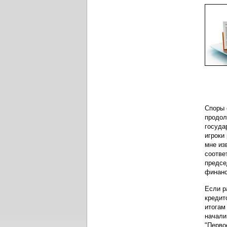
Споры 
продол
госуда
игроки
мне из
соотве
предсе
финанс
Если р
кредит
итогам
начали
"Перво