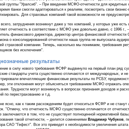
вой группы "Уралсиб". – При введении МСФО-отчетности для кредитных 
 время банки смогли адаптироваться к реалиям, посмотреть свои бизнес-
тизировать. Для страховых компаний такой возможности не предусмотре
 всего, затруднения возникнут даже у тех компаний, у которых уже есть
ляет отчетность в соответствии с МСФО уже довольно давно, с 1996 г.,
итель финансового директора, директор центра финансовой отчетности С
акона о консолидированной отчетности наша группа не выпускала ауди
ей страховой компании. Теперь, насколько мы понимаем, требования ре
вщиков без исключения".
нозначные результаты
ение в силу нового требования ФСФР выдвинуло на первый план ряд с
ские стандарты учета существенно отличаются от международных, и не 
трировали впечатляющие финансовые результаты по РСБУ, продемонст
ер, эти отклонения могут объясняться требованием МСФО отражать опер
ания. Трудности могут возникнуть в вопросах признания доходов и расх
ий по перестрахованию и т.д.
 не ясно, как к таким расхождениям будет относиться ФСФР и не станут
ок. "Отмечу, что отчетность МСФО существенно отличается от отчетност
е заключаются в том, что не существует полноценной нормативной базы
ования такой отчетности, – делится сомнениями
Владимир Чубуков
, 
ора САО "Гефест". Все это приведет к необходимости увеличения штата