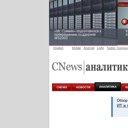
«Mr. Сумкин» подготовился к
К
прекращению поддержки
б
WS2003
English
Mobile
Android
Light
Twitter (topnew
Заоблачная оптимизация: как
Р
Faberlic изменил подход к
п
аналитике
АНАЛИТИКА
CNEWS
НОВОСТИ
К
Обзор
ИТ в 