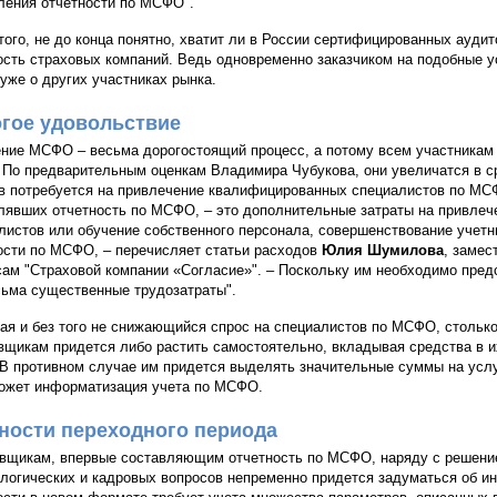
ления отчетности по МСФО".
того, не до конца понятно, хватит ли в России сертифицированных ауд
ость страховых компаний. Ведь одновременно заказчиком на подобные у
 уже о других участниках рынка.
гое удовольствие
ние МСФО – весьма дорогостоящий процесс, а потому всем участникам 
. По предварительным оценкам Владимира Чубукова, они увеличатся в с
в потребуется на привлечение квалифицированных специалистов по МСФ
лявших отчетность по МСФО, – это дополнительные затраты на привлеч
листов или обучение собственного персонала, совершенствование учетны
ости по МСФО, – перечисляет статьи расходов
Юлия Шумилова
, замес
ам "Страховой компании «Согласие»". – Поскольку им необходимо предс
сьма существенные трудозатраты".
ая и без того не снижающийся спрос на специалистов по МСФО, стольк
вщикам придется либо растить самостоятельно, вкладывая средства в и
 В противном случае им придется выделять значительные суммы на услу
ожет информатизация учета по МСФО.
ности переходного периода
вщикам, впервые составляющим отчетность по МСФО, наряду с решени
логических и кадровых вопросов непременно придется задуматься об и