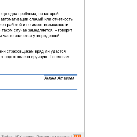
еще одна проблема, по которой
ь автоматизации слабый или отчетность
жен работой и не имеет возможности
 таком случае замедляется, – говорит
рм часто является утвержденной
мени страховщикам вряд ли удастся
дет подготовлена вручную. По словам
Амина Атавова
Toolbar
|
КПК-версия
|
Подписка на новости
|