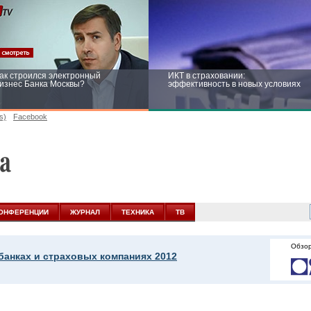
ак строился электронный
ИКТ в страховании:
изнес Банка Москвы?
эффективность в новых условиях
s)
Facebook
ейтинг CNewsInfrastructure 2015:
Информационная безопасность
риглашаем участвовать
бизнеса и госструктур: развитие в
новых условиях
ОНФЕРЕНЦИИ
ЖУРНАЛ
ТЕХНИКА
ТВ
Обзор
банках и страховых компаниях 2012