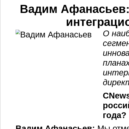
Вадим Афанасьев: 
интеграци
О наи
сегме
иннов
планах
интер
дирек
CNews
росси
года?
Вадим Афанасьев:
Мы отме