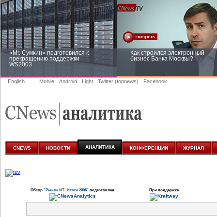
«Mr. Сумкин» подготовился к
Как строился электронный
прекращению поддержки
бизнес Банка Москвы?
WS2003
English
Mobile
Android
Light
Twitter (topnews)
Facebook
Заоблачная оптимизация: как
Рейтинг CNewsInfrastructure 20
Faberlic изменил подход к
приглашаем участвовать
аналитике
АНАЛИТИКА
CNEWS
НОВОСТИ
КОНФЕРЕНЦИИ
ЖУРНАЛ
Обзор
"Рынок ИТ: Итоги 2006"
подготовлен
При поддержке