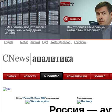
«Mr. Сумкин» подготовился к
Как строился электронный
прекращению поддержки
бизнес Банка Москвы?
WS2003
English
Mobile
Android
Light
Twitter (topnews)
Facebook
Заоблачная оптимизация: как
Рейтинг CNewsInfrastructure 20
Faberlic изменил подход к
приглашаем участвовать
аналитике
АНАЛИТИКА
CNEWS
НОВОСТИ
КОНФЕРЕНЦИИ
ЖУРНАЛ
Обзор
"Рынок ИТ: Итоги 2006"
подготовлен
При поддержке
Россия — ау