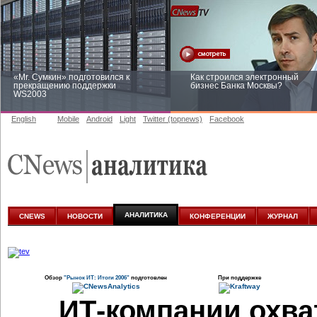
«Mr. Сумкин» подготовился к
Как строился электронный
прекращению поддержки
бизнес Банка Москвы?
WS2003
English
Mobile
Android
Light
Twitter (topnews)
Facebook
Заоблачная оптимизация: как
Рейтинг CNewsInfrastructure 20
Faberlic изменил подход к
приглашаем участвовать
аналитике
АНАЛИТИКА
CNEWS
НОВОСТИ
КОНФЕРЕНЦИИ
ЖУРНАЛ
Обзор
"Рынок ИТ: Итоги 2006"
подготовлен
При поддержке
ИТ-компании охва