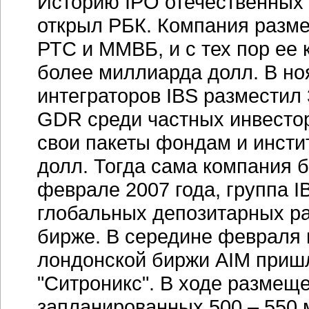
Историю IPO отечественных 
открыл РБК. Компания разм
РТС и ММВБ, и с тех пор ее 
более миллиарда долл. В но
интеграторов IBS разместил
GDR среди частных инвесто
свои пакеты фондам и инсти
долл. Тогда сама компания б
феврале 2007 года, группа 
глобальных депозитарных р
бирже. В середине февраля 
лондонской биржи AIM пришл
"Ситроникс". В ходе размещ
запланированных 500 – 550 