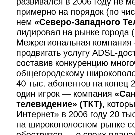
развивался в 2006 году не м
примерно на порядок (по чис
нем
«Северо-Западного Те
лидировал на рынке города (
Межрегиональная компания 
продвигать услугу ADSL-дост
составив конкуренцию мног
общегородскому широкопол
40 тыс. абонентов на конец 
один игрок — компания
«Сан
телевидение»
(ТКТ)
, котор
Интернет» в 2006 году 20 ты
на широкополосном рынке с
обострится — о своих плана