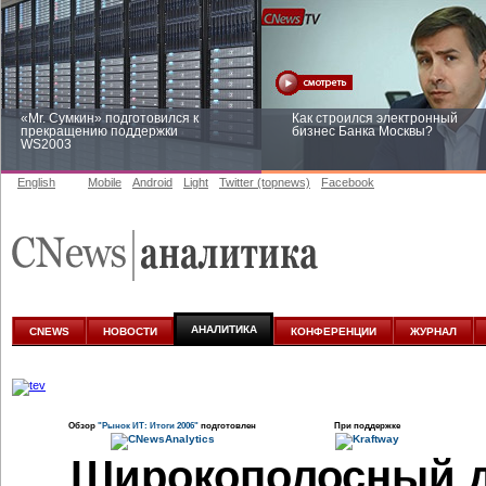
«Mr. Сумкин» подготовился к
Как строился электронный
прекращению поддержки
бизнес Банка Москвы?
WS2003
English
Mobile
Android
Light
Twitter (topnews)
Facebook
Заоблачная оптимизация: как
Рейтинг CNewsInfrastructure 20
Faberlic изменил подход к
приглашаем участвовать
аналитике
АНАЛИТИКА
CNEWS
НОВОСТИ
КОНФЕРЕНЦИИ
ЖУРНАЛ
Обзор
"Рынок ИТ: Итоги 2006"
подготовлен
При поддержке
Широкополосный д