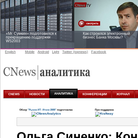
«Mr. Сумкин» подготовился к
Как строился электронный
прекращению поддержки
бизнес Банка Москвы?
WS2003
English
Mobile
Android
Light
Twitter (topnews)
Facebook
Заоблачная оптимизация: как
Рейтинг CNewsInfrastructure 20
Faberlic изменил подход к
приглашаем участвовать
аналитике
АНАЛИТИКА
CNEWS
НОВОСТИ
КОНФЕРЕНЦИИ
ЖУРНАЛ
Обзор
"Рынок ИТ: Итоги 2005"
подготовлен
При поддержке
Ольга Синенко: Ко