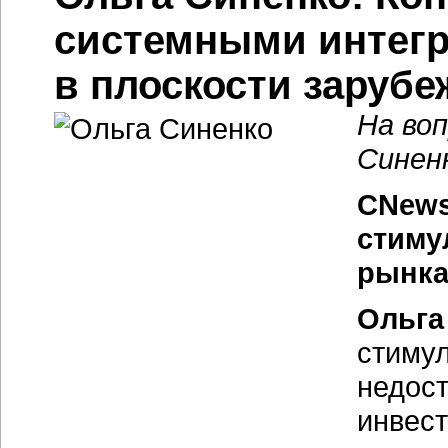
системными интегр
в плоскости заруб
На во
Синен
CNews
стиму
рынка 
Ольга
стимул
недост
инвест