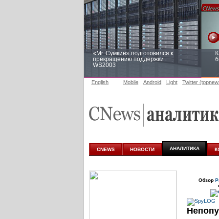
«Mr. Сумкин» подготовился к
К
прекращению поддержки
б
WS2003
English
Mobile
Android
Light
Twitter (topnew
Заоблачная оптимизация: как
Р
Faberlic изменил подход к
п
аналитике
АНАЛИТИКА
CNEWS
НОВОСТИ
К
Обзор
Р
Непопу