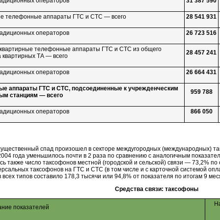
традиционных операторов
31 387 590
е телефонные аппараты ГТС и СТС — всего
28 541 931
традиционных операторов
26 723 516
квартирные телефонные аппараты ГТС и СТС из общего
28 457 241
а квартирных ТА — всего
традиционных операторов
26 664 431
е аппараты ГТС и СТС, подсоединенные к учрежденческим
959 788
ым станциям — всего
традиционных операторов
866 050
ущественный спад произошел в секторе междугородных (международных) та
2004 года уменьшилось почти в 2 раза по сравнению с аналогичным показател
ь также число таксофонов местной (городской и сельской) связи — 73,2% по 
ерсальных таксофонов на ГТС и СТС (в том числе и с карточной системой опла
 всех типов составило 178,3 тысячи или 94,8% от показателя по итогам 9 мес
Средства связи: таксофоны
Н
ние показателей