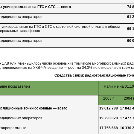
 универсальные на ГТС и СТС — всего
74 
традиционных операторов
61 
 универсальные на ГТС и СТС с карточной системой оплаты в общем
69 
версальных таксофонов
традиционных операторов
60 
 17,8 млн. уменьшилось число основных (в том числе многопрограммных) ра
, переведенные на
УКВ-ЧМ
вещание — рост на 34,3% по отношению к трем кв
Средства связи: радиотрансляционные точ
ние показателей
Наличие на 01.10
2003 г.
2004 г
сляционные точки основные — всего
19 612 788
17 842 
традиционных операторов
19 290 020
17 477 
огопрограммные
17 755 668
16 330 