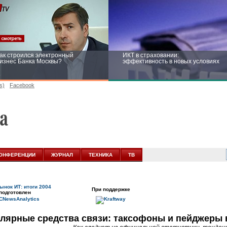
ак строился электронный
ИКТ в страховании:
изнес Банка Москвы?
эффективность в новых условиях
s)
Facebook
ейтинг CNewsInfrastructure 2015:
Информационная безопасность
риглашаем участвовать
бизнеса и госструктур: развитие в
новых условиях
ОНФЕРЕНЦИИ
ЖУРНАЛ
ТЕХНИКА
ТВ
ынок ИТ: итоги 2004
При поддержке
подготовлен
лярные средства связи: таксофоны и пейджеры