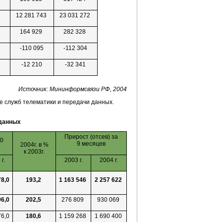
12 281 743
23 031 272
164 929
282 328
-110 095
-112 304
-12 210
-32 341
Источник: Мининформсвязи РФ, 2004
е служб телематики и передачи данных.
 данных
Прирост (отсев) за
10
9 месяцев
2004г. в %
к 2003г.
г.
2003 г.
2004 г.
78,0
193,2
1 163 546
2 257 622
96,0
202,5
276 809
930 069
76,0
180,6
1 159 268
1 690 400