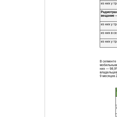
из них у 
Радиотран
вещание —
из них у 
из них в с
из них у 
В сегменте
мобильными
них — 98,9
владельцев
9 месяцев 2