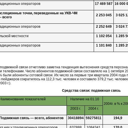
традиционных операторов
17 469 587
16 000 
сляционные точки, переведенные на
УКВ-ЧМ
2 253 045
3 025 1
 всего
традиционных операторов
2 252 649
3 024 7
ельской местности
1 102 054
1 285 5
традиционных операторов
1 101 840
1 285 2
 подвижной связи отчетливо заметна тенденция вытеснения средств персона
 телефонами. Число абонентов подвижной связи составляло на 1 октября 200
% были абоненты сотовой связи. Их число за первые три квартала 2004 года п
 пейджеров сократилось на 112,3 тыс. человек и составило 379,2 тыс. челов
003 г.).
Средства связи: подвижная связь
Наименование показателей
Наличие на 01.10
2004г. в % к 20
2003 г.
2004 г.
Подвижная связь — всего, абонентов
30418894
59275811
194,9
из них у традиционных операторов
637888
1084341
170,0