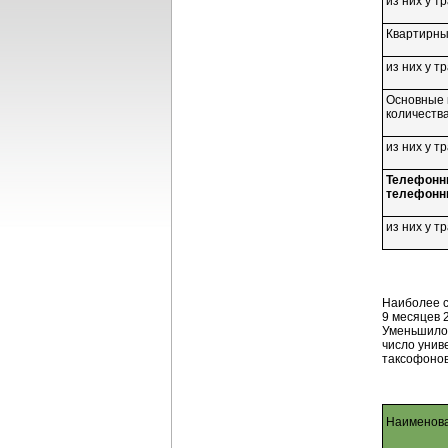
из них у 
Квартирны
из них у 
Основные 
количеств
из них у 
Телефонны
телефонн
из них у 
Наиболее с
9 месяцев 
Уменьшилос
число унив
таксофонов
Наименова