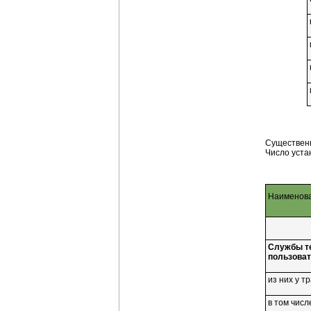
Существенн
Число уста
Наименова
Службы те
пользова
из них у 
в том чис