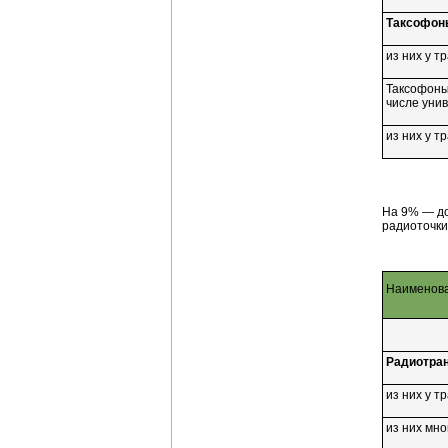
Таксофоны
из них у 
Таксофоны
числе уни
из них у 
На 9% — до
радиоточки
Наименова
Радиотран
из них у 
из них мн