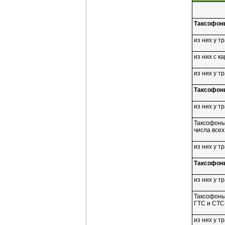
Таксофоны
из них у 
из них с к
из них у 
Таксофон
из них у 
Таксофоны
числа всех
из них у 
Таксофон
из них у 
Таксофоны
ГТС и
СТС
из них у 