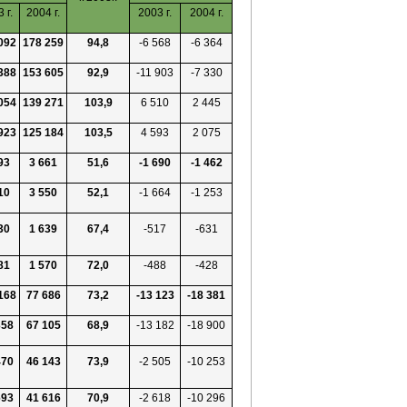
 г.
2004 г.
2003 г.
2004 г.
092
178 259
94,8
-6 568
-6 364
388
153 605
92,9
-11 903
-7 330
054
139 271
103,9
6 510
2 445
923
125 184
103,5
4 593
2 075
93
3 661
51,6
-1 690
-1 462
10
3 550
52,1
-1 664
-1 253
30
1 639
67,4
-517
-631
81
1 570
72,0
-488
-428
168
77 686
73,2
-13 123
-18 381
358
67 105
68,9
-13 182
-18 900
470
46 143
73,9
-2 505
-10
253
693
41 616
70,9
-2 618
-10 296