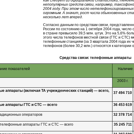
Как следует из официальной статистики, тенден
непопулярных средств связи, например, таксофоно
2004 году. При этом число нетелефонизированны
огромным. А значит, рост числа обыкновенных ст
несколько лет вперед.
Согласно данным по средствам связи, представле
России по состоянию на 1 октября 2004 года, числ
в стране превысило 39,5 млн. штук. Это на 5,6% бол
этого числа телефонов местной связи (ГТС и СТС) 
телефонным станциям (за 3 квартала 2004 года их ч
телефонов (более 30,2 млн.) относятся к категори
Средства связи: телефонные аппараты
ние показателей
Наличие 
2003 г.
е аппараты (включая ТА учрежденческих станций) — всего,
37 494 710
е аппараты ГТС и СТС — всего
36 453 619
традиционных операторов
32 378 714
телефонные аппараты ГТС и СТС — всего
35 245 711