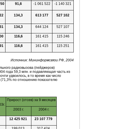
050
91,6
-1 061 522
-1 140 321
22
134,3
613 177
527 102
31
134,3
644 124
527 107
00
116,6
161 415
115 246
91
116,6
161 415
115 251
Источник: Мининформсвязи РФ, 2004
льного радиовызова (пейджеров)
4 года 59,3 млн. и подавляющая часть из
очти удвоилось, в то время как число
ек (71,3% по отношению показателю
Прирост (отсев) за 9 месяцев
03г.
2003 г.
2004 г.
12 425 921
23 107 779
199 013
317 424