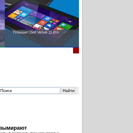
Планшет Dell Venue 11 Pro
Пора выбирать Fujitsu!
 вымирают