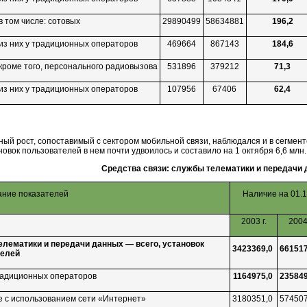
в том числе: сотовых
29890499
58634881
196,2
из них у традиционных операторов
469664
867143
184,6
кроме того, персонального радиовызова
531896
379212
71,3
из них у традиционных операторов
107956
67406
62,4
ый рост, сопоставимый с сектором мобильной связи, наблюдался и в сегмент
новок пользователей в нем почти удвоилось и составило на 1 октября 6,6 млн.
Средства связи: службы телематики и передачи
ние показателей
Наличие на 01.
2003 г.
2004 
лематики и передачи данных — всего, установок
3423369,0
66151
телей
традиционных операторов
1164975,0
23584
ле с использованием сети «Интернет»
3180351,0
57450