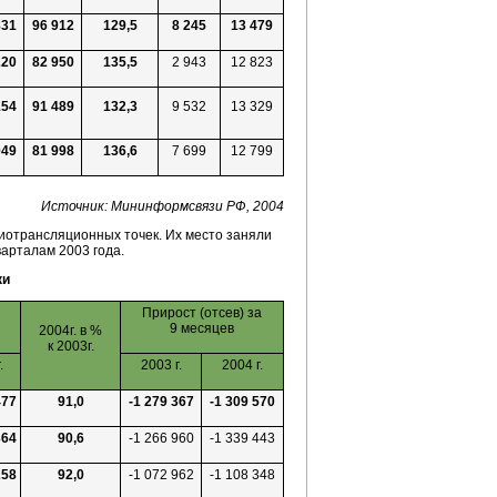
831
96 912
129,5
8 245
13 479
220
82 950
135,5
2 943
12 823
154
91 489
132,3
9 532
13 329
049
81 998
136,6
7 699
12 799
Источник: Мининформсвязи РФ, 2004
диотрансляционных точек. Их место заняли
арталам 2003 года.
ки
Прирост (отсев) за
9 месяцев
2004г. в %
к 2003г.
.
2003 г.
2004 г.
477
91,0
-1 279 367
-1 309 570
364
90,6
-1 266 960
-1 339 443
258
92,0
-1 072 962
-1 108 348