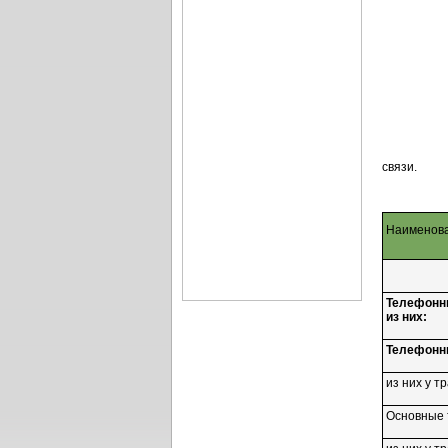
связи.
Наименова
Телефонны
из них:
Телефонны
из них у 
Основные 