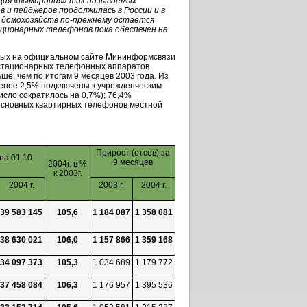
ция «вымирания» так называемых
в и пейджеров продолжилась в России и в
х домохозяйств
по-прежнему
остается
ационарных телефонов пока обеспечен на
нных на официальном сайте Мининформсвязи
о стационарных телефонных аппаратов
ьше, чем по итогам 9 месяцев 2003 года. Из
менее 2,5% подключены к учрежденческим
исло сократилось на 0,7%); 76,4%
и основных квартирных телефонов местной
Прирост (отсев) за
на 01.10
9 месяцев
2004г. в %
к 2003г.
2004 г.
2003 г.
2004 г.
39 583 145
105,6
1 184 087
1 358 081
38 630 021
106,0
1 157 866
1 359 168
34 097 373
105,3
1 034 689
1 179 772
37 458 084
106,3
1 176 957
1 395 536