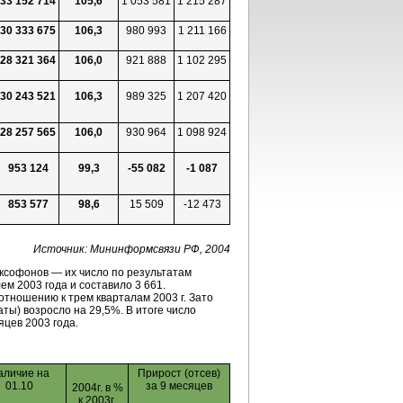
33 152 714
105,6
1 053 581
1 215 287
30 333 675
106,3
980 993
1 211 166
28 321 364
106,0
921 888
1 102 295
30 243 521
106,3
989 325
1 207 420
28 257 565
106,0
930 964
1 098 924
953 124
99,3
-55
082
-1
087
853 577
98,6
15 509
-12
473
Источник: Мининформсвязи РФ, 2004
ксофонов — их число по результатам
ем 2003 года и составило 3 661.
отношению к трем кварталам 2003 г. Зато
ты) возросло на 29,5%. В итоге число
яцев 2003 года.
аличие на
Прирост (отсев)
01.10
за 9 месяцев
2004г. в %
к 2003г.