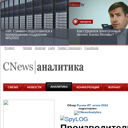
«Mr. Сумкин» подготовился к
Как строился электронный
прекращению поддержки
бизнес Банка Москвы?
WS2003
English
Mobile
Android
Light
Twitter (topnews)
Facebook
Заоблачная оптимизация: как
Рейтинг CNewsInfrastructure 20
Faberlic изменил подход к
приглашаем участвовать
аналитике
АНАЛИТИКА
CNEWS
НОВОСТИ
КОНФЕРЕНЦИИ
ЖУРНАЛ
Обзор
Рынок ИТ: итоги 2004
подготовлен
Производител