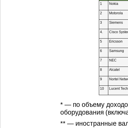
1
Nokia
2
Motorola
3
Siemens
4.
Cisco Syst
5
Ericsson
6
Samsung
7
NEC
8
Alcatel
9
Nortel Netw
10
Lucent Tech
* — по объему доход
оборудования (включа
** — иностранные вал