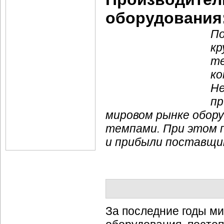
оборудования:
По
кр
те
ко
Не
пр
мировом рынке обору
темпами. При этом 
и прибыли поставщи
За последние годы м