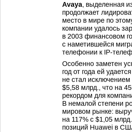
Avaya
, выделенная из
продолжает лидирова
место в мире по этом
компании удалось зар
в 2003 финансовом го
с наметившейся мигр
телефонии к
IP-теле
Особенно заметен ус
год от года ей удаетс
не стал исключением
$5,58 млрд., что на 4
рекордом для компан
В немалой степени р
мировом рынке: выру
на 117% с $1,05 млрд.
позиций Huawei в СШ