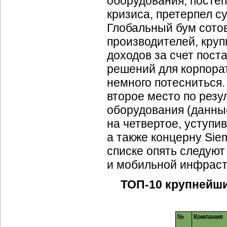
оборудования, посте
кризиса, претерпел 
Глобальный бум сото
производителей, кру
доходов за счет пос
решений для корпора
немного потесниться.
второе место по рез
оборудования (данные
на четвертое, уступи
а также концерну Sie
списке опять следую
и мобильной инфраст
ТОП-10
крупнейши
№
Компания