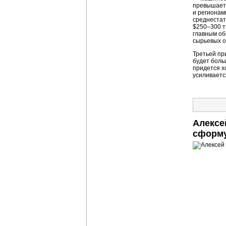
превышает 
и регионам
среднестат
$250–300 т
главным об
сырьевых о
Третьей пр
будет боль
придется х
усиливаетс
Алексе
сформу