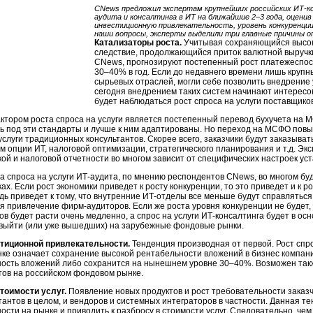
CNews предложил экспертам крупнейших российских ИТ-ко
аудита и консалтинга в ИТ на ближайшие 2–3 года, оцен
инвестиционную привлекательность, уровень конкуренции
наши вопросы, эксперты выделили три главные причины 
Катализаторы роста.
Учитывая сохраняющийся высоки
следствие, продолжающийся приток валютной выручк
CNews, прогнозируют постепенный рост платежеспосо
30–40% в год. Если до недавнего времени лишь круп
сырьевых отраслей, могли себе позволить внедрение 
сегодня внедрением таких систем начинают интересо
будет наблюдаться рост спроса на услуги поставщико
тором роста спроса на услуги является постепенный перевод бухучета на
ь под эти стандарты и лучше к ним адаптированы. Но переход на МСФО повыси
услуги традиционных консультантов. Скорее всего, заказчики будут заказывать
 опции ИТ, налоговой оптимизации, стратегического планирования и т.д. Экс
кой и налоговой отчетности во многом зависит от специфических настроек ус
а спроса на услуги ИТ-аудита, по мнению респондентов CNews, во многом буд
ах. Если рост экономики приведет к росту конкуренции, то это приведет и к ро
дь приведет к тому, что внутренние ИТ-отделы все меньше будут справлятьс
я привлечение фирм-аудиторов. Если же роста уровня конкуренции не будет, 
ов будет расти очень медленно, а спрос на услуги ИТ-консалтинга будет в о
ыйти (или уже вышедших) на зарубежные фондовые рынки.
стиционной привлекательности.
Тенденция производная от первой. Рост спро
ке означает сохранение высокой рентабельности вложений в бизнес компани
ость вложений либо сохранится на нынешнем уровне 30–40%. Возможен такж
тов на российском фондовом рынке.
тоимости услуг.
Появление новых продуктов и рост требовательности заказч
тантов в целом, и вендоров и системных интеграторов в частности. Данная т
ости на рынке и приводить к разбросу в стоимости услуг. Следовательно, че