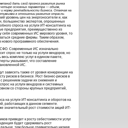
мпаний дать свой прогноз развития рынка
ив четыре основных параметра — объем,
 и норму рентабельности бизнеса. Отвечая на
оптимизма в отношении развития отрасли.
й уровень цен на энергоносители и, как
и, большинство экспертов, опрошенных
бного спроса на услуги ИТ-консалтинга на
ные предприятия, преимущественно из
у себя современных ИС мирового уровня, то
ваться средние фирмы. Таким образом,
в нового программного обеспечения.
 МСФО. Современные ИС изначально
т спрос не только на услуги вендоров, но
 весь комплекс услуг в едином пакете,
перты указывают, что составление
тановленной ИС.
ут зависеть также от уровня конкуренции на
сту рисков в бизнесе. Рост бизнес-рисков в
я с решением задачи их снижения и
спрос на услуги вендоров и системных
сновном со стороны крупных предприятий,
са на услуги ИТ-консалтинга и оборотов на
й, работающих в данном сегменте.
е значительный рост стоимости акций ИТ-
иков приведет к росту себестоимости услуг
енденция будет сдерживать рост
м дальше, тем больше сравнительно низкая