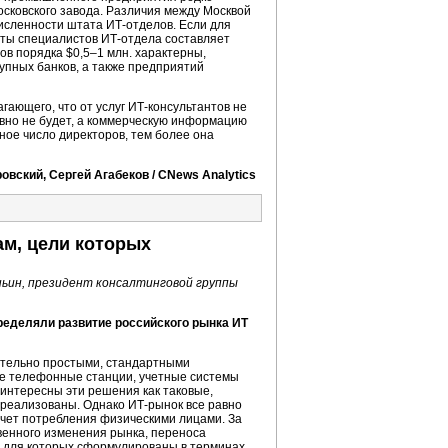
осковского завода. Различия между Москвой
исленности штата ИТ-отделов. Если для
аты специалистов ИТ-отдела составляет
ов порядка $0,5–1 млн. характерны,
упных банков, а также предприятий
ающего, что от услуг ИТ-консультантов не
равно не будет, а коммерческую информацию
ное число директоров, тем более она
вский, Сергей Агабеков / CNews Analytics
ам, цели которых
ьин, президент консалтинговой группы
пределяли развитие российского рынка ИТ
тельно простыми, стандартными
ые телефонные станции, учетные системы
в интересны эти решения как таковые,
реализованы. Однако
ИТ-рынок
все равно
счет потребления физическими лицами. За
ственного изменения рынка, переноса
и для которых сформулированы в терминах