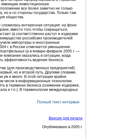
я, имеющие инвестиционную
 положение все более заметно не только
, но и со стороны государства. Только там
для общества.
е сложилась интересная ситуация: на фоне
ране, вместо того чтобы сокращаться,
стает (а соответственно растут и издержки
реимущество российских производителей
лучили импортеры и иностранные
004 г. в России отмечается уменьшение
и портфельных (а в
январе-феврале
2005 г. —
е компании оказались в ситуации, когда
ть эффективность ведения бизнеса.
тва (для производственных предприятий)
рвый, но и второй путь. Другими словами,
к уж и много. В этой ситуации крайне
том числе в информационные технологии.
ть в терминах бизнеса (снижение издержек,
ла и т.п.). В терминологии международных
Полный текст интервью
Версия для печати
Опубликовано в 2005 г.