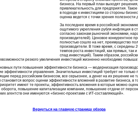
бизнеса. На первый план выходят решени
привлекательность для предприятия. Такое
в подходе к инвестициям со стороны бизнеса
оценка ведется с точки зрения полезности 
За последнее время в российской экономик
ощутимого укрепления рубля инфляция в ст
согласно законам рыночной экономики, нара
производителей). Ценовое конкурентное п
полностью сошло на нет, преимущество по
производители. В тоже время, с середины 2
темпов роста инвестиций, как прямых, так 
спад инвестиций). Таким образом, российски
евозможности резкого увеличения инвестиций жизненно необходимо повыша
сновных пути повышения эффективности бизнеса — модернизация производс
е эффективности управления. Значительных инвестиций требует не только пе
оящие перед российским бизнесом, все серьезнее, а денег на их решение не та
 становится вопрос оценки эффективности вложений в развитие бизнеса, в 
риоритет имеют те проекты, эффективность вложения в которые можно оцени
 оборота, повышение капитализации компании, повышение отдачи от персона
ких агентств они именуются
«бизнес-проектами
с
ИТ-составляющей».
Вернуться на главную страницу обзора