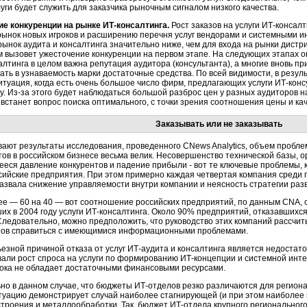
луги будет служить для заказчика рыночным сигналом низкого качества.
е конкуренции на рынке ИТ-консалтинга.
Рост заказов на услуги ИТ-консал
рынок новых игроков и расширению перечня услуг вендорами и системными ин
рынок аудита и консалтинга значительно ниже, чем для входа на рынки дистр
 вызовет ужесточение конкуренции на первом этапе. На следующих этапах он 
алтинга в целом важна репутация аудитора (консультанта), а многие вновь 
ать в узнаваемость марки достаточные средства. По всей видимости, в резул
итуация, когда есть очень большое число фирм, предлагающих услуги ИТ-консу
у. Из-за этого будет наблюдаться большой разброс цен у разных аудиторов н
 встанет вопрос поиска оптимального, с точки зрения соотношения цены и кач
Заказывать или не заказывать
вают результаты исследования, проведенного CNews Analytics, объем пробл
тов в российском бизнесе весьма велик. Несовершенство технической базы, о
еся давление конкурентов и падение прибыли - вот те ключевые проблемы,
сийские предприятия. При этом примерно каждая четвертая компания среди
азвала снижение управляемости внутри компании и неясность стратегии раз
ее — 60 на 40 — вот соотношение российских предприятий, по данным CNA, 
их в 2004 году услуги ИТ-консалтинга. Около 90% предприятий, отказавшихся
Следовательно, можно предположить, что руководство этих компаний рассчи
тов справиться с имеющимися информационными проблемами.
ьезной причиной отказа от услуг ИТ-аудита и консалтинга является недостат
али рост спроса на услуги по формированию ИТ-концепции и системной инте
ока не обладает достаточными финансовыми ресурсами.
но в данном случае, что бюджеты ИТ-отделов резко различаются для регион
итуацию демонстрирует случай наиболее стагнирующей (и при этом наиболее 
роения и металлообработки. Так, бюджет ИТ-отдела крупного регионально