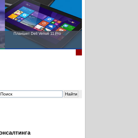
Планшет Dell Venue 11 Pro
Пора выбирать Fujitsu!
консалтинга