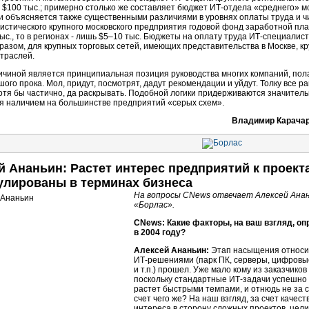
$100 тыс.; примерно столько же составляет бюджет ИТ-отдела «среднего» м
и объясняется также существенными различиями в уровнях оплаты труда и ч
истического крупного московского предприятия годовой фонд заработной пл
ыс., то в регионах - лишь $5–10 тыс. Бюджеты на оплату труда ИТ-специалист
разом, для крупных торговых сетей, имеющих представительства в Москве, кр
траслей.
ичиной является принципиальная позиция руководства многих компаний, полаг
шого прока. Мол, придут, посмотрят, дадут рекомендации и уйдут. Толку все 
отя бы частично, да раскрывать. Подобной логики придерживаются значитель
я наличием на большинстве предприятий «серых схем».
Владимир Карачаро
й Ананьин: Растет интерес предприятий к проект
лированы в терминах бизнеса
На вопросы CNews отвечает Алексей Анан
«Борлас».
CNews: Какие факторы, на ваш взгляд, о
в 2004 году?
Алексей Ананьин:
Этап насыщения относи
ИТ-решениями
(парк ПК, серверы, цифров
и т.п.) прошел. Уже мало кому из заказчико
поскольку стандартные
ИТ-задачи
успешно 
растет быстрыми темпами, и отнюдь не за 
счет чего же? На наш взгляд, за счет каче
интереса в сторону сложных проектов, цел