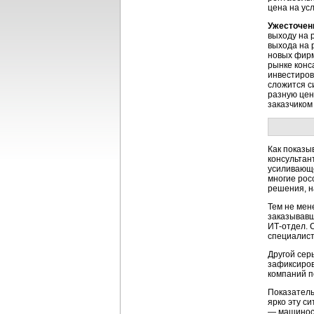
цена на ус
Ужесточени
выходу на 
выхода на 
новых фирм
рынке конс
инвестиров
сложится с
разную цен
заказчиком
Как показы
консультан
усиливающе
многие рос
решения, н
Тем не мен
заказывавш
ИТ-отдел. 
специалис
Другой сер
зафиксиров
компаний п
Показатель
ярко эту с
— машиност