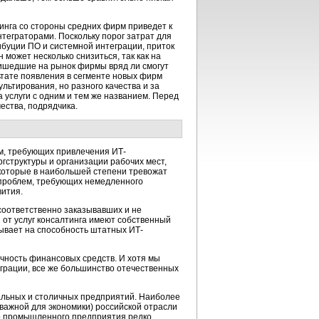
тинга со стороны средних фирм приведет к
теграторами. Поскольку порог затрат для
ибуции ПО и системной интеграции, приток
может несколько снизиться, так как на
пришедшие на рынок фирмы вряд ли смогут
ьтате появления в сегменте новых фирм
льтирования, но разного качества и за
а услуги с одним и тем же названием. Перед
ества, подрядчика.
ем, требующих привлечения ИТ-
ргструктуры и организации рабочих мест,
 которые в наибольшей степени тревожат
 проблем, требующих немедленного
вития.
соответственно заказывавших и не
 от услуг консалтинга имеют собственный
тывает на способность штатных ИТ-
очность финансовых средств. И хотя мы
грации, все же большинство отечественных
альных и столичных предприятий. Наиболее
важной для экономики) российской отрасли
го промышленного предприятия редко