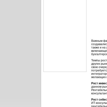
Важным фак
создавалис
также и на 
включающем
бухгалтерс
Темпы рост
других рынк
свою очере
потребуетс
интегратор
желающих в
Рост инве
данном рын
Рентабельн
консультан
Рост себес
ИТ-консуль
рентабельн