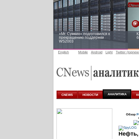
«Mr. Сумкин» подготовился к
К
прекращению поддержки
б
WS2003
English
Mobile
Android
Light
Twitter (topnew
Заоблачная оптимизация: как
Р
Faberlic изменил подход к
п
аналитике
АНАЛИТИКА
CNEWS
НОВОСТИ
К
Обзор
Р
Нефть,