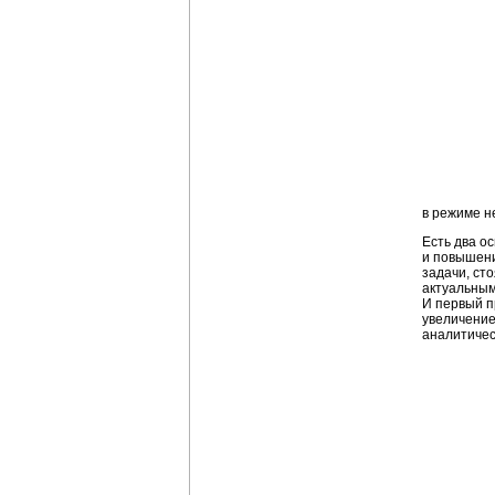
в режиме н
Есть два о
и повышени
задачи, ст
актуальным
И первый п
увеличение
аналитичес