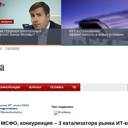
ак строился электронный
ИКТ в страховании:
изнес Банка Москвы?
эффективность в новых условиях
s)
Facebook
ейтинг CNewsInfrastructure 2015:
Информационная безопасность
риглашаем участвовать
бизнеса и госструктур: развитие в
новых условиях
ОНФЕРЕНЦИИ
ЖУРНАЛ
ТЕХНИКА
ТВ
ынок ИТ: итоги 2004
При поддержке
подготовлен
 МСФО, конкуренция – 3 катализатора рынка ИТ-