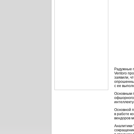
Радужные п
Ventoro пр
заявили, ч
опрошенных
с ее выпол
Основным п
офшорного 
интеллекту
Основной п
в работе
ко
вендоров м
Аналитики 
сокращение