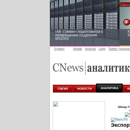
«Mr. Сумкин» подготовился к
К
прекращению поддержки
б
WS2003
English
Mobile
Android
Light
Twitter (topnew
Заоблачная оптимизация: как
Р
Faberlic изменил подход к
п
аналитике
АНАЛИТИКА
CNEWS
НОВОСТИ
К
Обзор
Р
Экспор