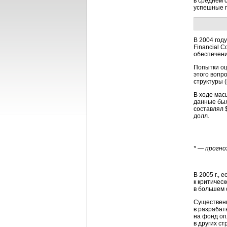
в среднем 
успешные п
В 2004 год
Financial 
обеспечени
Попытки оц
этого вопро
структуры 
В ходе мас
данные был
составлял 
долл.
* — прогно
В 2005 г.,
к критичес
в большем 
Существенн
в разрабат
на фонд оп
в других с