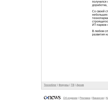
получился 
доработка,
Со своей с
небольших 
технопарка
строящегос
ИТ-парков
«
В любом сл
развития 
Техноблог
|
Форумы
|
ТВ
|
Архив
Об издании
|
Реклама
|
Вакансии
|
К