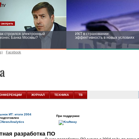
ак строился электронный
ИКТ в страховании:
изнес Банка Москвы?
эффективность в новых условиях
s)
Facebook
ейтинг CNewsInfrastructure 2015:
Информационная безопасность
риглашаем участвовать
бизнеса и госструктур: развитие в
новых условиях
ОНФЕРЕНЦИИ
ЖУРНАЛ
ТЕХНИКА
ТВ
ынок ИТ: итоги 2004
При поддержке
подготовлен
тная разработка ПО