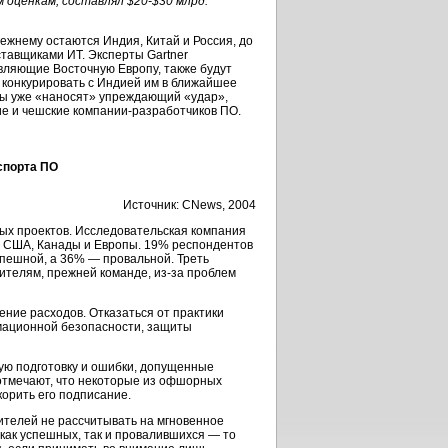
ым оценкам, составлял
$20-$30
млрд.
режнему
остаются Индия, Китай и Россия, до
тавщиками ИТ. Эксперты Gartner
вляющие Восточную Европу, также будут
 конкурировать с Индией им в ближайшее
еры уже «наносят» упреждающий «удар»,
ие и чешские
компании-разработчиков
ПО.
спорта ПО
Источник: CNews, 2004
ых проектов. Исследовательская компания
 США, Канады и Европы. 19% респондентов
спешной, а 36% — провальной. Треть
ителям, прежней команде,
из-за
проблем
ние расходов. Отказаться от практики
мационной безопасности, защиты
ю подготовку и ошибки, допущенные
 отмечают, что некоторые из офшорных
корить его подписание.
телей не рассчитывать на мгновенное
как успешных, так и провалившихся — то