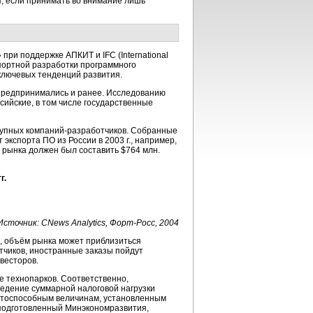
я, если принимать во внимание лишь
»
при поддержке АПКИТ и IFC (International
спортной разработки программного
ключевых тенденций развития.
предпринимались и ранее. Исследованию
ссийские, в том числе государственные
рупных
компаний-разработчиков.
Собранные
кспорта ПО из России в 2003 г., например,
 рынка должен был составить $764 млн.
г.
Источник: CNews Analytics,
Форт-Росс,
2004
ии, объём рынка может приблизиться
тчиков,
иностранные заказы пойдут
весторов.
е технопарков. Соответственно,
едение суммарной налоговой нагрузки
ентоспособным величинам, установленным
, подготовленный Минэкономразвития,