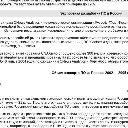
с их помощью заказчики смогли сократить издержки не более чем на 10%. Хот
роекты, то этот показатель увеличится примерно до 19%.
Экспортная разработка ПО в России
у силами CNews Analytics и некоммерческой организации
«Руссофт/Форт-Росс
Corporation) было проведено масштабное исследование российского рынка эк
я. Основными результатами исследования стало определение его объема и 
енить российский рынок экспорта программного обеспечения неоднократно 
са уделяли внимание как иностранные компании (IDC, Gartner и др.), так и ро
(например, Минсвязи).
штабного анкетирования CNA было опрошено более 300 мелких, средних и к
и обработаны и проанализированы. На их основе было выявлено, что оборот э
$546 млн. в 2004 году, по ожиданиям CNews Analytics и
Форт-Росс,
объем этого
Объем экспорта ПО из России, 2002 — 2005 г
з
 если не случится катаклизмов в экономической и политической ситуации Росс
кой точке — $1 млрд. После этого, надеются представители
компаний-разрабо
объёме. Российский рынок разработки ПО станет интересен и для крупных ин
ым стимулом к развитию этого рынка в России по идее должно стать создани
ываемом в этой связи законопроекте об ОЭЗ необходимо предусмотреть прив
латы труда компаний, работающих
в технико-внедренческих
зонах, к конкур
транах, например, в Швейцарии и США. Однако по факту текст законопроекта