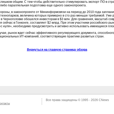
слишком общим. С тем чтобы действительно стимулировать экспорт ПО в стр
 либо параллельная подготовка еще одного законопроекта.
тороны, в законопроекте от Мининформсвязи на период до 2010 года заплан
технопарков, величина которых примерно в сто раз меньше требуемой. Уже
 в Черноголовке обошелся инвесторам в $3 млн. Для сравнения, масштаб со
я сейчас в Гонконге, составляет $2 млрд. При этом участники российского ры
с нуля», необходимо предусмотреть и активно использовать имеющиеся пл
учае, рынок ждет сейчас эффективного регулирующего документа, способног
национальных
ИТ-компаний,
соответствующие практике развитых стран.
Вернуться на главную страницу обзора
Все права защищены © 1995 - 2026
CNews
онтакты