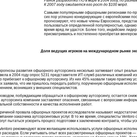
Рынок разработки ПО в мире в 2004 году, по разн
К 2007 году ожидается его рост до $100 млрд.
Самыми популярными офшорными регионами
по-п
сих пор успешно конкурирующие с европейскими пос
прогнозируют, что новые члены Евросоюза, предста
пользоваться определенной популярностью, однако
время вряд ли удастся. Более того, индийские лид
присматриваясь и постепенно приобретая венгерск
Доля ведущих игроков на международном рынке эк
рогнозы развития офшорного аутсорсинга несколько затмевает опыт реальн
овела в 2004 году опрос 5231 представителя
ИТ-служб
различных компаний из
то прибегают к офшорному аутсорсингу. Из них 45% назвали такую практику у
 заявила, что им пришлось передать работу, порученную офшорным исполн
нением, возникших у внешних специалистов.
оводом, побуждающим обращаться к офшорному аутсорсингу, остается сниже
аутсорсинга компании заставляют опасения, связанные с вопросами инфор
альной собственности и качества исполнения работ.
ричиной провала офшорных проектов исследователи называют недостаточну
мпании-заказчика
аутсорсинговых услуг. В то же время, специалисты Ventoro
огут пытаться ускорить процесс подготовки к заключению контракта, чтобы ус
Ventoro рекомендуют всем желающим использовать услуги офшорных исполни
 расходов. Если учитывать опыт всех рассмотренных офшорных проектов — 