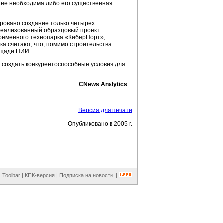
ане необходима либо его существенная
ировано создание только четырех
 реализованный образцовый проект
временного технопарка «КиберПорт»,
нка считают, что, помимо строительства
ощади НИИ.
о создать конкурентоспособные условия для
CNews Analytics
Версия для печати
Опубликовано в 2005 г.
Toolbar
|
КПК-версия
|
Подписка на новости
|