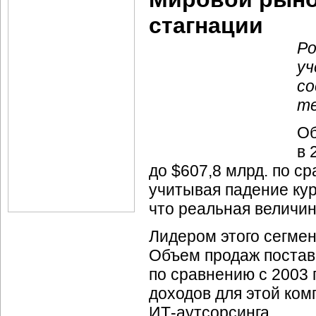
стагнации
Ро
уч
со
те
Об
в 
до $607,8 млрд. по ср
учитывая падение кур
что реальная величин
Лидером этого сегме
Объем продаж постав
по сравнению с 2003
доходов для этой комп
ИТ-аутсорсинга.