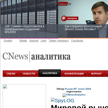
«Mr. Сумкин» подготовился к
Как строился электронный
прекращению поддержки
бизнес Банка Москвы?
WS2003
English
Mobile
Android
Light
Twitter (topnews)
Facebook
Заоблачная оптимизация: как
Рейтинг CNewsInfrastructure 20
Faberlic изменил подход к
приглашаем участвовать
аналитике
АНАЛИТИКА
CNEWS
НОВОСТИ
КОНФЕРЕНЦИИ
ЖУРНАЛ
Обзор
Рынок ИТ: итоги 2004
подготовлен
Мировой рыно