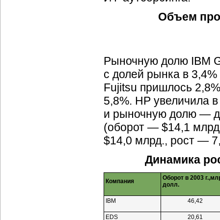
Объем пр
Рыночную долю IBM G
с долей рынка в 3,4% 
Fujitsu пришлось 2,8%
5,8%. HP увеличила в 
и рыночную долю — до
(оборот — $14,1 млрд
$14,0 млрд., рост — 7
Динамика ро
Оборот в 2003 г.,мл
Компания
долл.
IBM
46,42
EDS
20,61