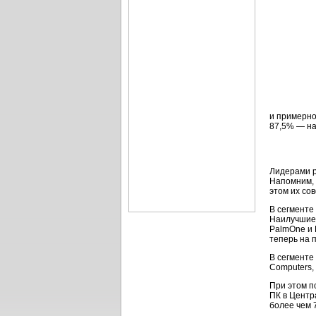
и примерно
87,5% — на
Лидерами р
Напомним, ч
этом их со
В сегменте 
Наилучшие 
PalmOne и 
теперь на 
В сегменте
Computers,
При этом п
ПК в Центр
более чем 