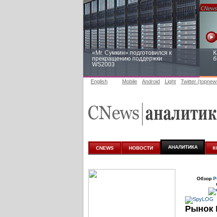
«Mr. Сумкин» подготовился к
К
прекращению поддержки
б
WS2003
English
Mobile
Android
Light
Twitter (topnew
Заоблачная оптимизация: как
Р
Faberlic изменил подход к
п
аналитике
АНАЛИТИКА
CNEWS
НОВОСТИ
К
Обзор
Р
Рынок 