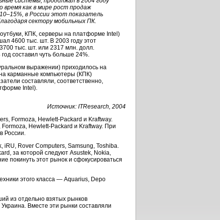
ьные системы, продолжал в 2004 году
время как в мире рост продаж
 10–15%, в России этот показатель
лагодаря сектору мобильных ПК.
утбуки, КПК, серверы на платформе Intel)
ал 4600 тыс. шт. В 2003 году этот
700 тыс. шт. или 2317 млн. долл.
 год составил чуть больше 24%.
туральном выражении) приходилось на
 на карманные компьютеры (КПК)
азатели составляли, соответственно,
форме Intel).
Источник: ITResearch, 2004
ers, Formoza,
Hewlett-Packard
и Kraftway.
, Formoza,
Hewlett-Packard
и Kraftway. При
в России.
, iRU, Rover Computers, Samsung, Toshiba.
ard,
за которой следуют Asustek, Nokia,
ние покинуть этот рынок и сфокусироваться
хники этого класса — Aquarius, Depo
ший из отдельно взятых рынков
 Украина. Вместе эти рынки составляли