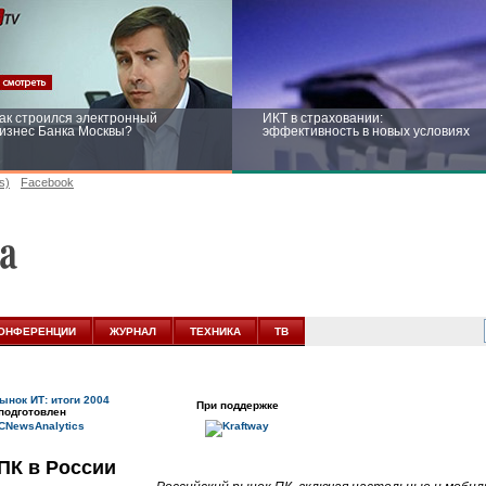
ак строился электронный
ИКТ в страховании:
изнес Банка Москвы?
эффективность в новых условиях
s)
Facebook
ейтинг CNewsInfrastructure 2015:
Информационная безопасность
риглашаем участвовать
бизнеса и госструктур: развитие в
новых условиях
ОНФЕРЕНЦИИ
ЖУРНАЛ
ТЕХНИКА
ТВ
ынок ИТ: итоги 2004
При поддержке
подготовлен
ПК в России