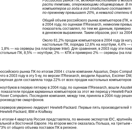
Российский рынок ПК, включая настольные и мобил
расти темпами, опережающими общемировые. В то 
компьютеров из года в год стабильно составляет
по-прежнему
превышает 20%, в немалой степени б
Общий объем российского рынка компьютеров (ПК, но
в 2004 году, по оценкам ITResearch, немногим превыш
показатель составлял, по тем же данным, примерно 3
в денежном выражении. Таким образом, рост за 2004
Около 81,2% продаж компьютеров в 2004 году (в на
настольные ПК, порядка 12,6% на ноутбуки, 4,4% —
 1,8% — на серверы (на платформе Intel). Для сравнения, в 2003 году эти пок
стольные ПК, 8,5% — ноутбуки, 2% — КПК и примерно 2% — серверы (на плат
оссийского рынка ПК по итогам 2004 г. стали компании Aquarius, Depo Comput
то в 2003 году в эту
5-ку,
по версии ITResearch, входили Aquarius, Excimer DM
вокупная доля составляла тогда 22% от всех продаж настольных компьютеров 
ноутбуков в первую пятерку в 2004 году, по оценкам ITResearch, вошли Asustek
показатели продаж карманных компьютеров за этот же период у
Hewlett-Pack
Rover Computers. Последняя компания, между тем, приняла в 2004 году реше
производстве смартфонов.
 серверов уверенно лидирует
Hewlett-Packard.
Первые пять производителей те
Hewlett-Packard,
IBM и Kraftway.
о итогам 4 квартала Россия представляла, по мнению экспертов IDC, крупней
альной и Восточной Европе. На втором месте оказалась Польша, на третьем -
73% от общего объема поставок ПК в регионе.